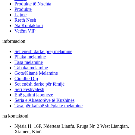
Produkte të Nxehta
Produkte
Lajme
Rreth Nesh
Na Kontaktoni
Vetëm VIP
informacion
Set enësh darke prej melamine
Pllaka melamine
Tasa melamine
Tabaka melamine
Gota/Kitanë Melamine
Çip dhe Dip
Set enësh darke për fëmijë
Seri Festivalesh
Enë gatimi japoneze
Seria e Aksesorëve të Kuzhinës
Tasa për kafshë shtëpiake melamine
na kontaktoni
Njësia H, 16F, Ndërtesa Lianfu, Rruga Nr. 2 West Lianqian,
Xiamen, Kinë.