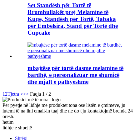
Set Standësh për Tortë të
Rrumbullakët prej Melamine të
Kuqe, Standësh për Tortë, Tabaka
për Ëmbëlsira, Stand për Tortë dhe
Cupcake
mbajtëse për tortë dasme melamine të
bardhë, e personalizuar me shumicë
dhe mjaft e pathyeshme
1
2
Tjetra >
>>
Faqja 1 / 2
Për pyetje në lidhje me produktet tona ose listën e çmimeve, ju
lutemi të na lini email-in tuaj dhe ne do t'ju kontaktojmë brenda 24
orësh.
hetim
lidhje e shpejtë
Shtëpi