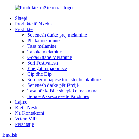
Shtëpi
Produkte të Nxehta
Produkte
Set enësh darke prej melamine
Pllaka melamine
Tasa melamine
Tabaka melamine
Gota/Kitanë Melamine
Seri Festivalesh
Enë gatimi japoneze
Çip dhe Dip
Seri për mbajtëse tortash dhe akullore
Set enësh darke për fëmijë
Tasa për kafshë shtëpiake melamine
Seria e Aksesorëve të Kuzhinës
Lajme
Rreth Nesh
Na Kontaktoni
Vetëm VIP
Përshtatje
English