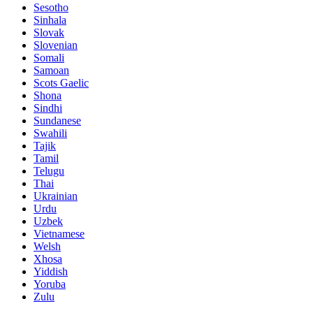
Sesotho
Sinhala
Slovak
Slovenian
Somali
Samoan
Scots Gaelic
Shona
Sindhi
Sundanese
Swahili
Tajik
Tamil
Telugu
Thai
Ukrainian
Urdu
Uzbek
Vietnamese
Welsh
Xhosa
Yiddish
Yoruba
Zulu