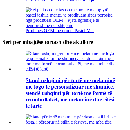
Prodhues OEM me porosi Pastel M...
Seri për mbajtëse tortash dhe akullore
Stand ushqimi për tortë me melaminë
me logo të personalizuar me shumicë,
stendë ushqimi për tortë me formë të
rrumbullakët, me melaminë dhe cilësi
të lartë