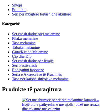
Shtëpi
Produkte
Seri për mbajtëse tortash dhe akullore
Kategoritë
Set enësh darke prej melamine
Pllaka melamine
Tasa melamine
Tabaka melamine
Gota/Kitanë Melamine
Çip dhe Dip
Set enësh darke për fëmijë
Seri Festivalesh
Enë gatimi japoneze
Seria e Aksesorëve të Kuzhinës
Tasa për kafshë shtëpiake melamine
Produkte të paraqitura