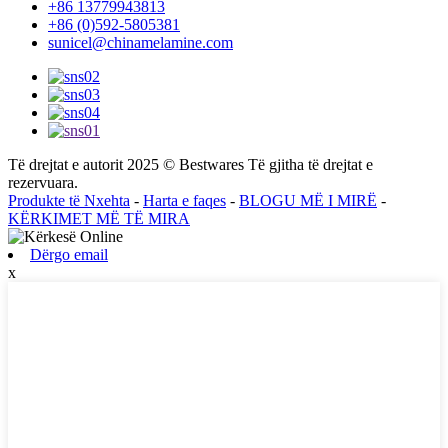
+86 13779943813
+86 (0)592-5805381
sunicel@chinamelamine.com
Të drejtat e autorit 2025 © Bestwares Të gjitha të drejtat e
rezervuara.
Produkte të Nxehta
-
Harta e faqes
-
BLOGU MË I MIRË
-
KËRKIMET MË TË MIRA
Dërgo email
x