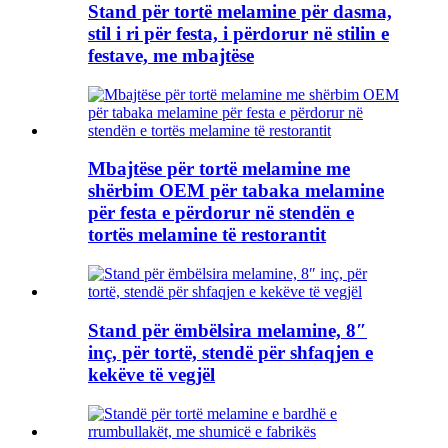
Stand për tortë melamine për dasma,
stil i ri për festa, i përdorur në stilin e
festave, me mbajtëse
Mbajtëse për tortë melamine me
shërbim OEM për tabaka melamine
për festa e përdorur në stendën e
tortës melamine të restorantit
Stand për ëmbëlsira melamine, 8″
inç, për tortë, stendë për shfaqjen e
kekëve të vegjël