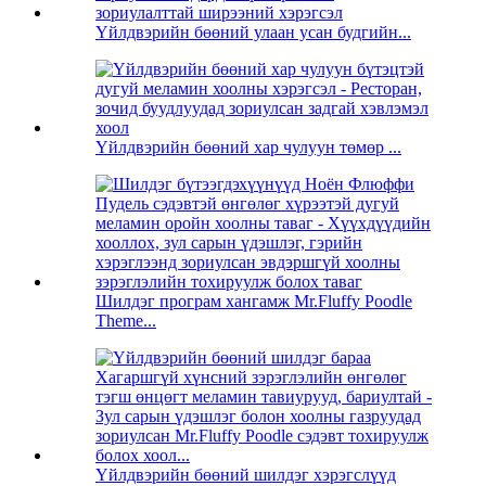
Үйлдвэрийн бөөний улаан усан будгийн...
Үйлдвэрийн бөөний хар чулуун төмөр ...
Шилдэг програм хангамж Mr.Fluffy Poodle
Theme...
Үйлдвэрийн бөөний шилдэг хэрэгслүүд