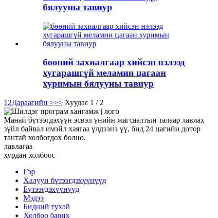
бялууны тавиур
бөөний захиалгаар хийсэн нэлээд
хугарашгүй меламин цагаан
хуримын бялууны тавиур
1
2
Дараагийн >
>>
Хуудас 1 / 2
Манай бүтээгдэхүүн эсвэл үнийн жагсаалтын талаар лавлах
зүйл байвал имэйл хаягаа үлдээнэ үү, бид 24 цагийн дотор
тантай холбогдох болно.
лавлагаа
хурдан холбоос
Гэр
Халуун бүтээгдэхүүнүүд
Бүтээгдэхүүнүүд
Мэдээ
Бидний тухай
Холбоо барих