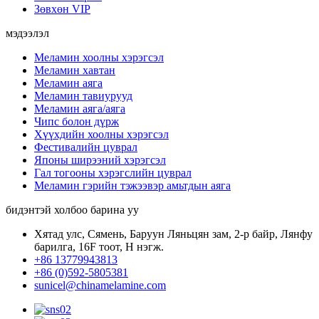
Зөвхөн VIP
мэдээлэл
Меламин хоолны хэрэгсэл
Меламин хавтан
Меламин аяга
Меламин тавиурууд
Меламин аяга/аяга
Чипс болон дүрж
Хүүхдийн хоолны хэрэгсэл
Фестивалийн цуврал
Японы ширээний хэрэгсэл
Гал тогооны хэрэгслийн цуврал
Меламин гэрийн тэжээвэр амьтдын аяга
бидэнтэй холбоо барина уу
Хятад улс, Сямень, Баруун Ляньцян зам, 2-р байр, Лянфу
барилга, 16F тоот, H нэгж.
+86 13779943813
+86 (0)592-5805381
sunicel@chinamelamine.com