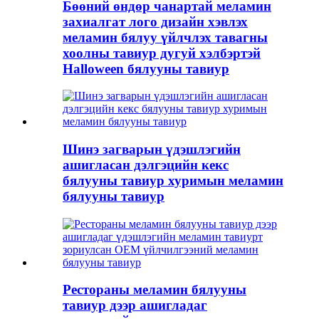
Бөөний өндөр чанартай меламин
захиалгат лого дизайн хэвлэх
меламин бялуу үйлчлэх тавагны
хоолны тавиур дугуй хэлбэртэй
Halloween бялууны тавиур
Шинэ загварын үдэшлэгийн
ашигласан дэлгэцийн кекс
бялууны тавиур хуримын меламин
бялууны тавиур
Рестораны меламин бялууны
тавиур дээр ашигладаг