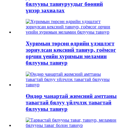
бялууны тавиуруудыг бөөний
үнээр захиалах
Хуримын төрсөн өдрийн үдэшлэгт
зориулсан кексний тавиур, гоёмсог
орчин үеийн хуримын меламин
бялууны тавиур
Өндөр чанартай жимсний амттаны
тавагтай бялуу үйлчлэх тавагтай
бялууны тавиур