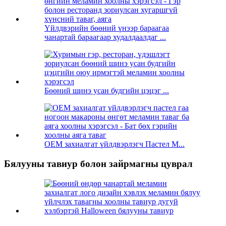
Үйлдвэрийн бөөний үнээр бараагаа
чанартай бараагаар худалдаалдаг ...
Бөөний шинэ усан будгийн цэцэг ...
OEM захиалгат үйлдвэрлэгч Пастел М...
Бялууны тавиур болон зайрмагны цуврал