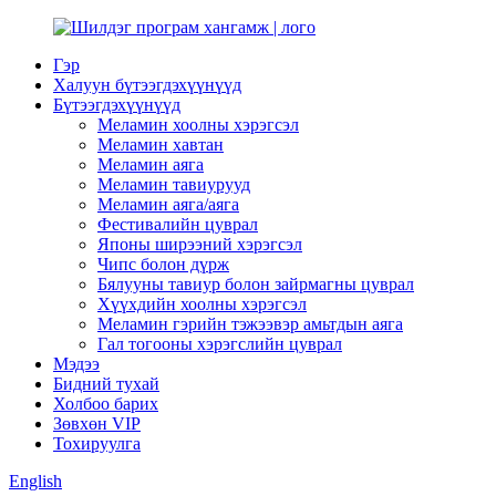
Гэр
Халуун бүтээгдэхүүнүүд
Бүтээгдэхүүнүүд
Меламин хоолны хэрэгсэл
Меламин хавтан
Меламин аяга
Меламин тавиурууд
Меламин аяга/аяга
Фестивалийн цуврал
Японы ширээний хэрэгсэл
Чипс болон дүрж
Бялууны тавиур болон зайрмагны цуврал
Хүүхдийн хоолны хэрэгсэл
Меламин гэрийн тэжээвэр амьтдын аяга
Гал тогооны хэрэгслийн цуврал
Мэдээ
Бидний тухай
Холбоо барих
Зөвхөн VIP
Тохируулга
English