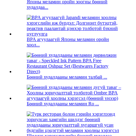
Японы меламин оройн зоогны бөөний
худалдаа...
BPA агуулаагүй Японы меламин оройн
хоол...
Бөөний худалдааны меламин талбай ...
Бөөний худалдааны меламин Ro ...
Шилдэг хэрэгслүүдийн бөөний худалдаа