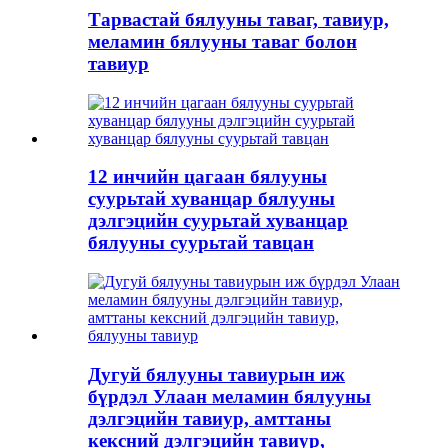
Тарвастай бялууны таваг, тавиур,
меламин бялууны таваг болон
тавиур
12 инчийн цагаан бялууны
суурьтай хуванцар бялууны
дэлгэцийн суурьтай хуванцар
бялууны суурьтай тавцан
Дугуй бялууны тавиурын иж
бүрдэл Улаан меламин бялууны
дэлгэцийн тавиур, амттаны
кексний дэлгэцийн тавиур,