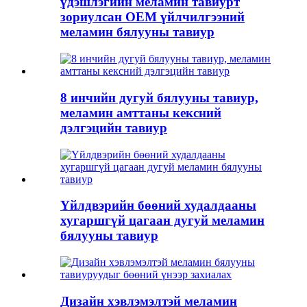
үдэшлэгийн меламин тавиурт
зориулсан OEM үйлчилгээний
меламин бялууны тавиур
8 инчийн дугуй бялууны тавиур,
меламин амттаны кексний
дэлгэцийн тавиур
Үйлдвэрийн бөөний худалдааны
хугаршгүй цагаан дугуй меламин
бялууны тавиур
Дизайн хэвлэмэлтэй меламин