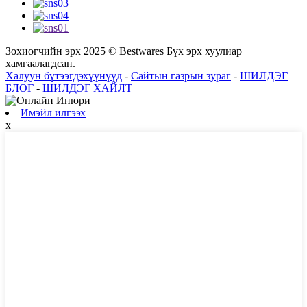
Зохиогчийн эрх 2025 © Bestwares Бүх эрх хуулиар
хамгаалагдсан.
Халуун бүтээгдэхүүнүүд
-
Сайтын газрын зураг
-
ШИЛДЭГ
БЛОГ
-
ШИЛДЭГ ХАЙЛТ
Имэйл илгээх
x