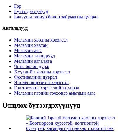
Гэр
Бүтээгдэхүүнүүд
Бялууны тавиур болон зайрмагны цуврал
Ангилалууд
Меламин хоолны хэрэгсэл
Меламин хавтан
Меламин аяга
Меламин тавиурууд
Меламин аяга/аяга
Чипс болон дүрж
Хүүхдийн хоолны хэрэгсэл
Фестивалийн цуврал
Японы ширээний хэрэгсэл
Гал тогооны хэрэгслийн цуврал
Меламин гэрийн тэжээвэр амьтдын аяга
Онцлох бүтээгдэхүүнүүд