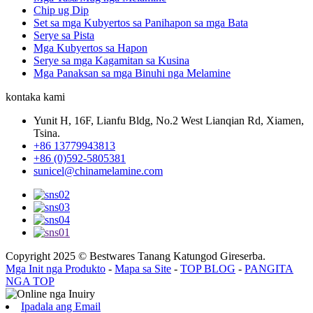
Chip ug Dip
Set sa mga Kubyertos sa Panihapon sa mga Bata
Serye sa Pista
Mga Kubyertos sa Hapon
Serye sa mga Kagamitan sa Kusina
Mga Panaksan sa mga Binuhi nga Melamine
kontaka kami
Yunit H, 16F, Lianfu Bldg, No.2 West Lianqian Rd, Xiamen,
Tsina.
+86 13779943813
+86 (0)592-5805381
sunicel@chinamelamine.com
Copyright 2025 © Bestwares Tanang Katungod Gireserba.
Mga Init nga Produkto
-
Mapa sa Site
-
TOP BLOG
-
PANGITA
NGA TOP
Ipadala ang Email