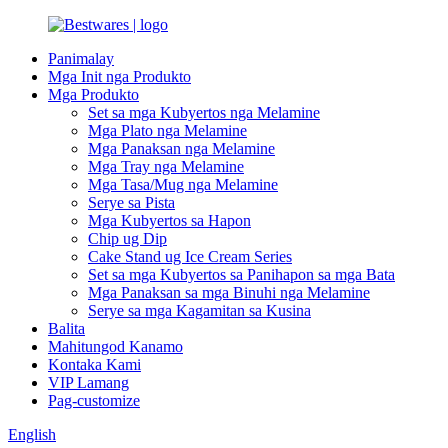
Panimalay
Mga Init nga Produkto
Mga Produkto
Set sa mga Kubyertos nga Melamine
Mga Plato nga Melamine
Mga Panaksan nga Melamine
Mga Tray nga Melamine
Mga Tasa/Mug nga Melamine
Serye sa Pista
Mga Kubyertos sa Hapon
Chip ug Dip
Cake Stand ug Ice Cream Series
Set sa mga Kubyertos sa Panihapon sa mga Bata
Mga Panaksan sa mga Binuhi nga Melamine
Serye sa mga Kagamitan sa Kusina
Balita
Mahitungod Kanamo
Kontaka Kami
VIP Lamang
Pag-customize
English