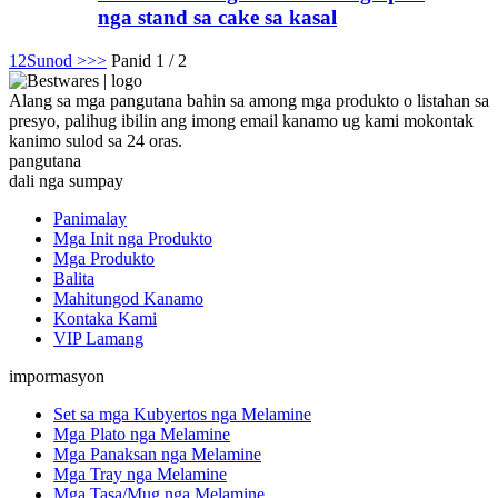
nga stand sa cake sa kasal
1
2
Sunod >
>>
Panid 1 / 2
Alang sa mga pangutana bahin sa among mga produkto o listahan sa
presyo, palihug ibilin ang imong email kanamo ug kami mokontak
kanimo sulod sa 24 oras.
pangutana
dali nga sumpay
Panimalay
Mga Init nga Produkto
Mga Produkto
Balita
Mahitungod Kanamo
Kontaka Kami
VIP Lamang
impormasyon
Set sa mga Kubyertos nga Melamine
Mga Plato nga Melamine
Mga Panaksan nga Melamine
Mga Tray nga Melamine
Mga Tasa/Mug nga Melamine