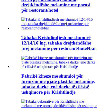
drejtkëndëshe melamine me porosi
për restorant/hotel
Tabaka Krishtlindjesh me shumicë
12/14/16 inç, tabaka drejtkëndëshe
prej melamine për restorant/hotel/bar
Fabrikë kineze me shumicë për
furnizim me pjatë plastike melamine,
tabaka darke, enë darke të cilësisë
ushqimore për Krishtlindje