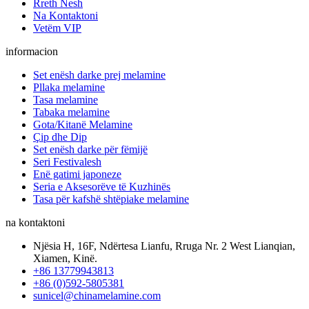
Rreth Nesh
Na Kontaktoni
Vetëm VIP
informacion
Set enësh darke prej melamine
Pllaka melamine
Tasa melamine
Tabaka melamine
Gota/Kitanë Melamine
Çip dhe Dip
Set enësh darke për fëmijë
Seri Festivalesh
Enë gatimi japoneze
Seria e Aksesorëve të Kuzhinës
Tasa për kafshë shtëpiake melamine
na kontaktoni
Njësia H, 16F, Ndërtesa Lianfu, Rruga Nr. 2 West Lianqian,
Xiamen, Kinë.
+86 13779943813
+86 (0)592-5805381
sunicel@chinamelamine.com