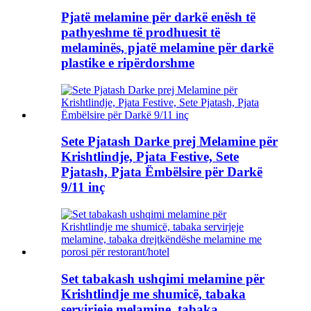
Pjatë melamine për darkë enësh të
pathyeshme të prodhuesit të
melaminës, pjatë melamine për darkë
plastike e ripërdorshme
Sete Pjatash Darke prej Melamine për
Krishtlindje, Pjata Festive, Sete
Pjatash, Pjata Ëmbëlsire për Darkë
9/11 inç
Set tabakash ushqimi melamine për
Krishtlindje me shumicë, tabaka
servirjeje melamine, tabaka