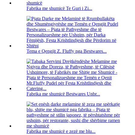
Fabrika me shumicë Te Guri i Zi...
Tema e Qengjit Z. Fluffy nga Bestwares...
Fabrika me shumicë Bestwares Unbr...
Fabrika me shumicë e zezë me blu...