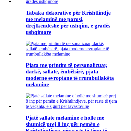
Tabaka dekorative për Krishtlindje
me melaminë me porosi,
drejtkëndëshe për ushqim, e gradës
ushqimore
Pjata me printim të personalizuar,
darkë, sallatë, ëmbëlsirë, pjata
moderne evropiane të rrumbullakëta
melamine
Pjatë sallate melamine e hollë me
shumicë prej 8 inç për pemën e
Krishtlindjeve, për raste të tjera të