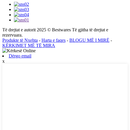
Të drejtat e autorit 2025 © Bestwares Të gjitha të drejtat e
rezervuara.
Produkte të Nxehta
-
Harta e faqes
-
BLOGU MË I MIRË
-
KËRKIMET MË TË MIRA
Dërgo email
x