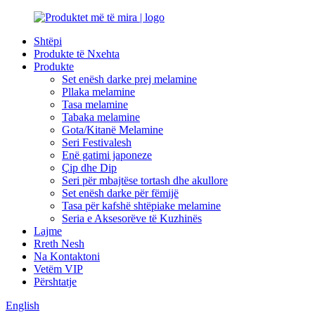
Shtëpi
Produkte të Nxehta
Produkte
Set enësh darke prej melamine
Pllaka melamine
Tasa melamine
Tabaka melamine
Gota/Kitanë Melamine
Seri Festivalesh
Enë gatimi japoneze
Çip dhe Dip
Seri për mbajtëse tortash dhe akullore
Set enësh darke për fëmijë
Tasa për kafshë shtëpiake melamine
Seria e Aksesorëve të Kuzhinës
Lajme
Rreth Nesh
Na Kontaktoni
Vetëm VIP
Përshtatje
English