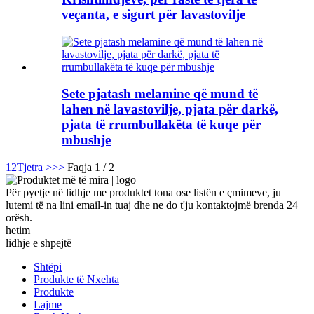
veçanta, e sigurt për lavastovilje
Sete pjatash melamine që mund të
lahen në lavastovilje, pjata për darkë,
pjata të rrumbullakëta të kuqe për
mbushje
1
2
Tjetra >
>>
Faqja 1 / 2
Për pyetje në lidhje me produktet tona ose listën e çmimeve, ju
lutemi të na lini email-in tuaj dhe ne do t'ju kontaktojmë brenda 24
orësh.
hetim
lidhje e shpejtë
Shtëpi
Produkte të Nxehta
Produkte
Lajme