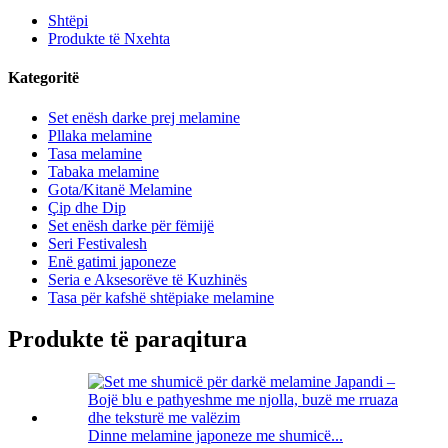
Shtëpi
Produkte të Nxehta
Kategoritë
Set enësh darke prej melamine
Pllaka melamine
Tasa melamine
Tabaka melamine
Gota/Kitanë Melamine
Çip dhe Dip
Set enësh darke për fëmijë
Seri Festivalesh
Enë gatimi japoneze
Seria e Aksesorëve të Kuzhinës
Tasa për kafshë shtëpiake melamine
Produkte të paraqitura
Dinne melamine japoneze me shumicë...