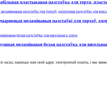
стабільная пластыкавая падстаўка для торта, плас
чырвоныя меламінавыя падстаўкі для тортаў, дэсер
ушная меламінавая белая падстаўка для вясельна
лі ласка, пакіньце нам свой адрас электроннай пошты, і мы звяжам