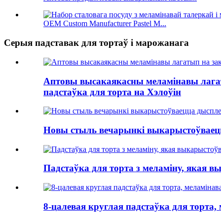
OEM Custom Manufacturer Pastel M...
Серыя падставак для тортаў і марожанага
Аптовы высакаякасны меламінавы лагаты
падстаўка для торта на Хэлоўін
Новы стыль вечарынкі выкарыстоўваецца
Падстаўка для торта з меламіну, якая вы
8-цалевая круглая падстаўка для торта,