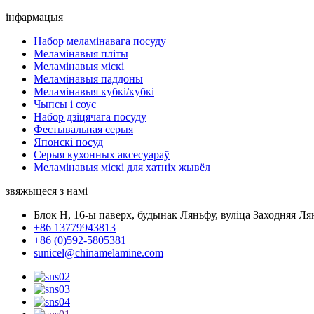
інфармацыя
Набор меламінавага посуду
Меламінавыя пліты
Меламінавыя міскі
Меламінавыя паддоны
Меламінавыя кубкі/кубкі
Чыпсы і соус
Набор дзіцячага посуду
Фестывальная серыя
Японскі посуд
Серыя кухонных аксесуараў
Меламінавыя міскі для хатніх жывёл
звяжыцеся з намі
Блок H, 16-ы паверх, будынак Ляньфу, вуліца Заходняя Ля
+86 13779943813
+86 (0)592-5805381
sunicel@chinamelamine.com