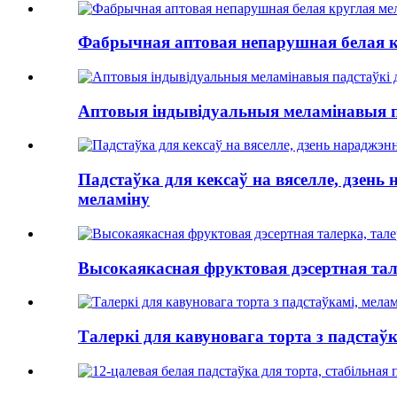
Фабрычная аптовая непарушная белая к
Аптовыя індывідуальныя меламінавыя па
Падстаўка для кексаў на вяселле, дзень
меламіну
Высокаякасная фруктовая дэсертная тале
Талеркі для кавуновага торта з падстаўк