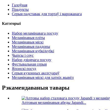
Галоўная
Прадукты
Серыя падставак для тортаў і марожанага
Катэгорыі
Набор меламінавага посуду
Меламінавыя пліты
Меламінавыя міскі
Меламінавыя паддоны
Меламінавыя кубкі/кубкі
Чыпсы і соус
Набор дзіцячага посуду
Фестывальная серыя
Японскі посуд
Серыя кухонных аксесуараў
Меламінавыя міскі для хатніх жывёл
Рэкамендаваныя тавары
Аптовыя меламінавыя абеды Japandi...