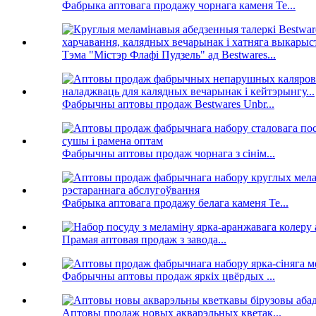
Фабрыка аптовага продажу чорнага каменя Te...
Тэма "Містэр Флафі Пудзель" ад Bestwares...
Фабрычны аптовы продаж Bestwares Unbr...
Фабрычны аптовы продаж чорнага з сінім...
Фабрыка аптовага продажу белага каменя Te...
Прамая аптовая продаж з завода...
Фабрычны аптовы продаж яркіх цвёрдых ...
Аптовы продаж новых акварэльных кветак...