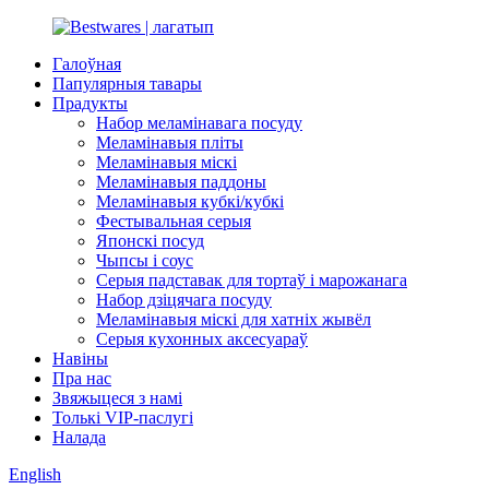
Галоўная
Папулярныя тавары
Прадукты
Набор меламінавага посуду
Меламінавыя пліты
Меламінавыя міскі
Меламінавыя паддоны
Меламінавыя кубкі/кубкі
Фестывальная серыя
Японскі посуд
Чыпсы і соус
Серыя падставак для тортаў і марожанага
Набор дзіцячага посуду
Меламінавыя міскі для хатніх жывёл
Серыя кухонных аксесуараў
Навіны
Пра нас
Звяжыцеся з намі
Толькі VIP-паслугі
Налада
English