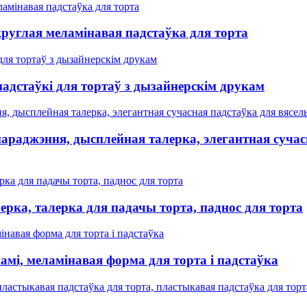
руглая меламінавая падстаўка для торта
дстаўкі для тортаў з дызайнерскім друкам
 нараджэння, дысплейная талерка, элегантная сучас
рка, талерка для падачы торта, паднос для торта
амі, меламінавая форма для торта і падстаўка