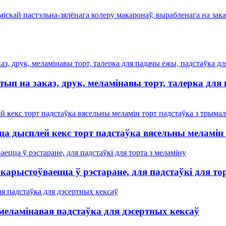
п на заказ, друк, меламінавы торт, талерка для
 дысплей кекс торт падстаўка вясельны меламін 
карыстоўваецца ў рэстаране, для падстаўкі для то
 меламінавая падстаўка для дэсертных кексаў