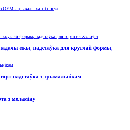
 падачы ежы, падстаўка для круглай формы,
торт падстаўка з трымальнікам
рта з меламіну