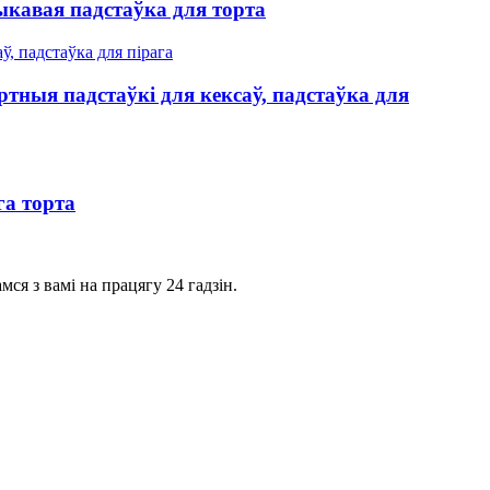
тыкавая падстаўка для торта
тныя падстаўкі для кексаў, падстаўка для
га торта
ся з вамі на працягу 24 гадзін.