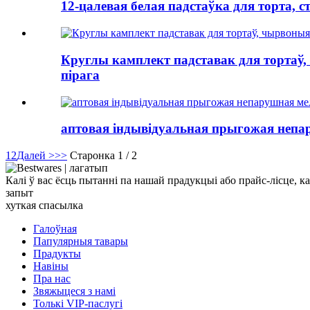
12-цалевая белая падстаўка для торта, 
Круглы камплект падставак для тортаў, 
пірага
аптовая індывідуальная прыгожая непар
1
2
Далей >
>>
Старонка 1 / 2
Калі ў вас ёсць пытанні па нашай прадукцыі або прайс-лісце, ка
запыт
хуткая спасылка
Галоўная
Папулярныя тавары
Прадукты
Навіны
Пра нас
Звяжыцеся з намі
Толькі VIP-паслугі