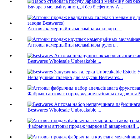
Вячэра з меламіну япондзі без бісфенолу А...
Аптовы камерцыйны меламінавы квадрат...
Аптовы камерцыйны меламінавы рулон...
Bestwares Wholesale Unbreakable ...
Непарушная талерка для закусак Bestwares...
Фабрыка аптовага продажу апельсінавых садавіны M
Bestwares Wholesale Unbreakable ...
Фабрычны аптовы продаж чырвонай акварэльнай...