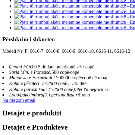
Përshkrim i shkurtër:
Modeli Nr: F: 6616-7, 6616-8, 6616-9, 6616-10, 6616-11, 6616-12
Çmimi FOB:
0.5 dollarë amerikanë - 5 / copë
Sasia Min. e Porosisë:
500 copë/copë
Mundësia e Furnizimit:
1500000 copë/copë në muaj
Koha e përafërt（<2000 copë）:
45 ditë
Koha e parashikuar (>2000 copë):
Për t'u negociuar
Logo/paketim/grafik i personalizuar:
Prano
Na dërgoni email
Detajet e produktit
Detajet e Produkteve