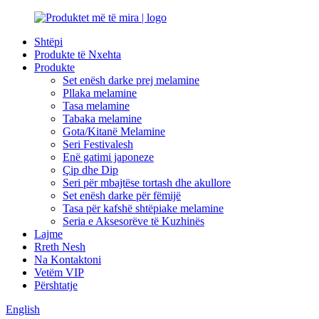
Shtëpi
Produkte të Nxehta
Produkte
Set enësh darke prej melamine
Pllaka melamine
Tasa melamine
Tabaka melamine
Gota/Kitanë Melamine
Seri Festivalesh
Enë gatimi japoneze
Çip dhe Dip
Seri për mbajtëse tortash dhe akullore
Set enësh darke për fëmijë
Tasa për kafshë shtëpiake melamine
Seria e Aksesorëve të Kuzhinës
Lajme
Rreth Nesh
Na Kontaktoni
Vetëm VIP
Përshtatje
English