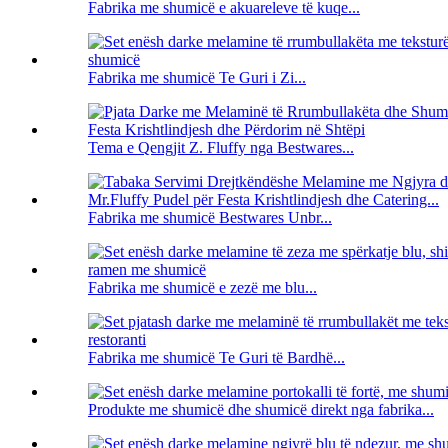
Fabrika me shumicë e akuareleve të kuqe...
Fabrika me shumicë Te Guri i Zi...
Tema e Qengjit Z. Fluffy nga Bestwares...
Fabrika me shumicë Bestwares Unbr...
Fabrika me shumicë e zezë me blu...
Fabrika me shumicë Te Guri të Bardhë...
Produkte me shumicë dhe shumicë direkt nga fabrika...