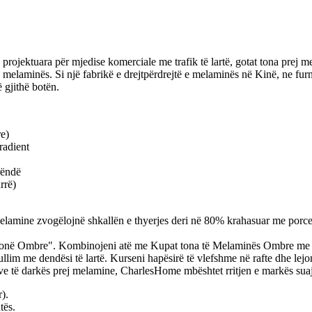
projektuara për mjedise komerciale me trafik të lartë, gotat tona pre
melaminës. Si një fabrikë e drejtpërdrejtë e melaminës në Kinë, ne f
 gjithë botën.
e)
radient
rëndë
rrë)
melamine zvogëlojnë shkallën e thyerjes deri në 80% krahasuar me porce
nit tonë Ombre". Kombinojeni atë me Kupat tona të Melaminës Ombre me 
 me dendësi të lartë. Kurseni hapësirë ​​të vlefshme në rafte dhe lejoni 
e të darkës prej melamine, CharlesHome mbështet rritjen e markës sua
).
tës.