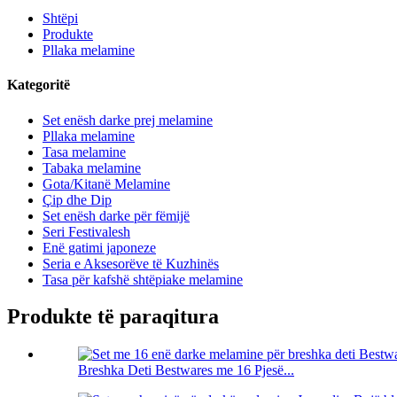
Shtëpi
Produkte
Pllaka melamine
Kategoritë
Set enësh darke prej melamine
Pllaka melamine
Tasa melamine
Tabaka melamine
Gota/Kitanë Melamine
Çip dhe Dip
Set enësh darke për fëmijë
Seri Festivalesh
Enë gatimi japoneze
Seria e Aksesorëve të Kuzhinës
Tasa për kafshë shtëpiake melamine
Produkte të paraqitura
Breshka Deti Bestwares me 16 Pjesë...