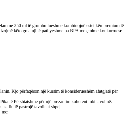
j melamine 250 ml të grumbullueshme kombinojnë estetikën premium të
urnizojmë këto gota uji të pathyeshme pa BPA me çmime konkurruese
lanin. Kjo përfaqëson një kursim të konsiderueshëm afatgjatë për
Pika të Përshtatshme për një prezantim koherent mbi tavolinë.
stafin të pastrojë tavolinat shpejt.
j me: