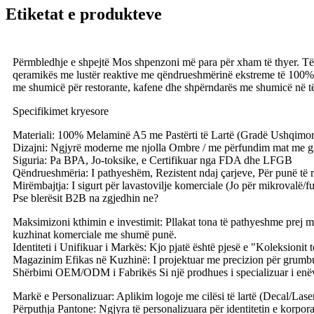
Etiketat e produkteve
Përmbledhje e shpejtë Mos shpenzoni më para për xham të thyer. Të 
qeramikës me lustër reaktive me qëndrueshmërinë ekstreme të 100% 
me shumicë për restorante, kafene dhe shpërndarës me shumicë në të
Specifikimet kryesore
Materiali: 100% Melaminë A5 me Pastërti të Lartë (Gradë Ushqimor
Dizajni: Ngjyrë moderne me njolla Ombre / me përfundim mat me g
Siguria: Pa BPA, Jo-toksike, e Certifikuar nga FDA dhe LFGB
Qëndrueshmëria: I pathyeshëm, Rezistent ndaj çarjeve, Për punë të 
Mirëmbajtja: I sigurt për lavastovilje komerciale (Jo për mikrovalë/fu
Pse blerësit B2B na zgjedhin ne?
Maksimizoni kthimin e investimit: Pllakat tona të pathyeshme prej 
kuzhinat komerciale me shumë punë.
Identiteti i Unifikuar i Markës: Kjo pjatë është pjesë e "Koleksio
Magazinim Efikas në Kuzhinë: I projektuar me precizion për grumbullim
Shërbimi OEM/ODM i Fabrikës Si një prodhues i specializuar i enëv
Markë e Personalizuar: Aplikim logoje me cilësi të lartë (Decal/Laser
Përputhja Pantone: Ngjyra të personalizuara për identitetin e korpora