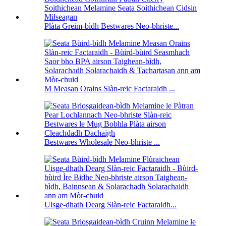
Plàta Greim-bìdh Bestwares Neo-bhriste...
M Measan Orains Slàn-reic Factaraidh ...
Bestwares Wholesale Neo-bhriste ...
Uisge-dhath Dearg Slàn-reic Factaraidh...