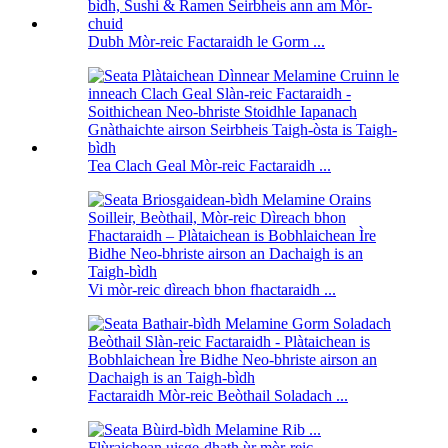
Dubh Mòr-reic Factaraidh le Gorm ...
Tea Clach Geal Mòr-reic Factaraidh ...
Vi mòr-reic dìreach bhon fhactaraidh ...
Factaraidh Mòr-reic Beòthail Soladach ...
Flùraichean uisge-dhath ùr mòr-reic ...