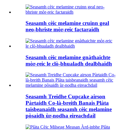
Seasamh cèic melamine cruinn geal
neo-bhriste mòr-reic factaraidh
Seasamh cèic melamine gnàthaichte
mòr-reic le clò-bhualadh dealbhaidh
Seasamh Treidhe Cupcake airson
Pàrtaidh Co-là-breith Banais Plàta
taisbeanaidh seasamh cèic melamine
pòsaidh ùr-nodha eireachdail