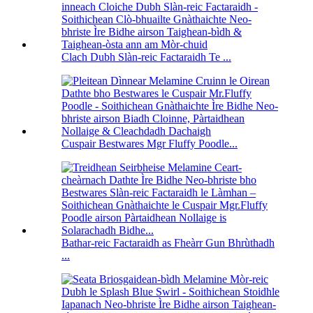
Clach Dubh Slàn-reic Factaraidh Te ...
Cuspair Bestwares Mgr Fluffy Poodle...
Bathar-reic Factaraidh as Fheàrr Gun Bhrùthadh
...