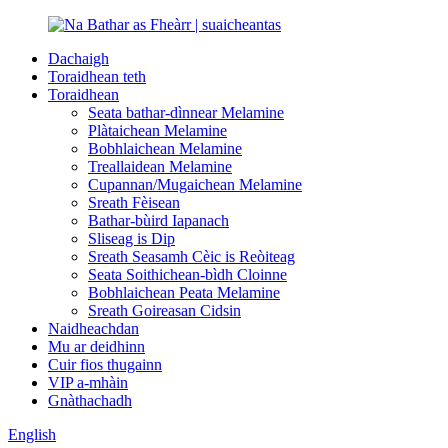
Dachaigh
Toraidhean teth
Toraidhean
Seata bathar-dìnnear Melamine
Plàtaichean Melamine
Bobhlaichean Melamine
Treallaidean Melamine
Cupannan/Mugaichean Melamine
Sreath Fèisean
Bathar-bùird Iapanach
Sliseag is Dip
Sreath Seasamh Cèic is Reòiteag
Seata Soithichean-bìdh Cloinne
Bobhlaichean Peata Melamine
Sreath Goireasan Cidsin
Naidheachdan
Mu ar deidhinn
Cuir fios thugainn
VIP a-mhàin
Gnàthachadh
English