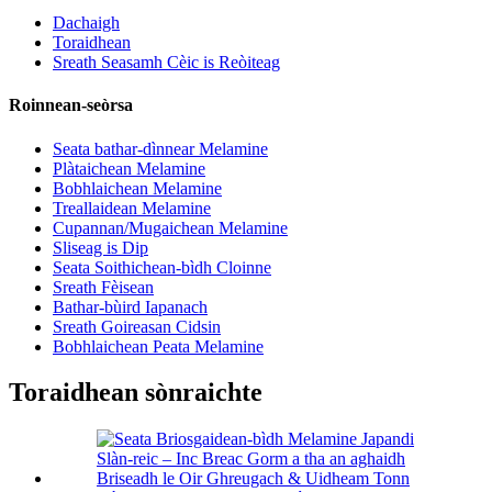
Dachaigh
Toraidhean
Sreath Seasamh Cèic is Reòiteag
Roinnean-seòrsa
Seata bathar-dìnnear Melamine
Plàtaichean Melamine
Bobhlaichean Melamine
Treallaidean Melamine
Cupannan/Mugaichean Melamine
Sliseag is Dip
Seata Soithichean-bìdh Cloinne
Sreath Fèisean
Bathar-bùird Iapanach
Sreath Goireasan Cidsin
Bobhlaichean Peata Melamine
Toraidhean sònraichte