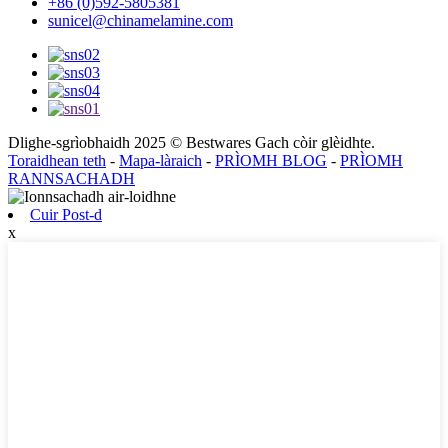
+86 (0)592-5805381
sunicel@chinamelamine.com
Dlighe-sgrìobhaidh 2025 © Bestwares Gach còir glèidhte.
Toraidhean teth
-
Mapa-làraich
-
PRÌOMH BLOG
-
PRÌOMH
RANNSACHADH
Cuir Post-d
x