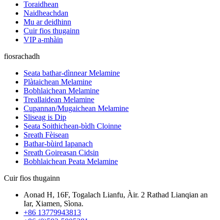
Toraidhean
Naidheachdan
Mu ar deidhinn
Cuir fios thugainn
VIP a-mhàin
fiosrachadh
Seata bathar-dìnnear Melamine
Plàtaichean Melamine
Bobhlaichean Melamine
Treallaidean Melamine
Cupannan/Mugaichean Melamine
Sliseag is Dip
Seata Soithichean-bìdh Cloinne
Sreath Fèisean
Bathar-bùird Iapanach
Sreath Goireasan Cidsin
Bobhlaichean Peata Melamine
Cuir fios thugainn
Aonad H, 16F, Togalach Lianfu, Àir. 2 Rathad Lianqian an
Iar, Xiamen, Sìona.
+86 13779943813