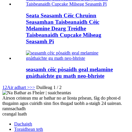
Seata Seasamh Cèic Chruinn
Seasamhan Taisbeanaidh Cèic
Melamine Dearg Treidhe
Taisbeanaidh Cupcake Milseag
Seasamh Pì
seasamh cèic pòsaidh geal melamine
gnàthaichte gu math neo-bhriste
1
2
Air adhart >
>>
Duilleag 1 / 2
Airson ceistean mu ar bathar no ar liosta prìsean, fàg do phost-d
thugainn agus cuiridh sinn fios thugad taobh a-staigh 24 uairean.
rannsachadh
ceangal luath
Dachaigh
Toraidhean teth