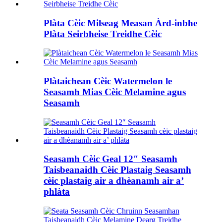
Plàta Cèic Milseag Measan Àrd-inbhe
Plàta Seirbheise Treidhe Cèic
Plàtaichean Cèic Watermelon le
Seasamh Mias Cèic Melamine agus
Seasamh
Seasamh Cèic Geal 12″ Seasamh
Taisbeanaidh Cèic Plastaig Seasamh
cèic plastaig air a dhèanamh air a’
phlàta