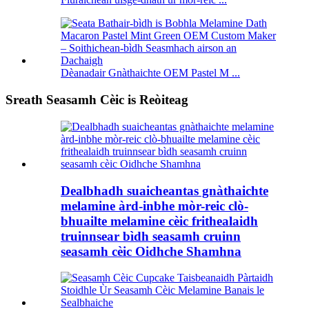
Dèanadair Gnàthaichte OEM Pastel M ...
Sreath Seasamh Cèic is Reòiteag
Dealbhadh suaicheantas gnàthaichte
melamine àrd-inbhe mòr-reic clò-
bhuailte melamine cèic frithealaidh
truinnsear bìdh seasamh cruinn
seasamh cèic Oidhche Shamhna