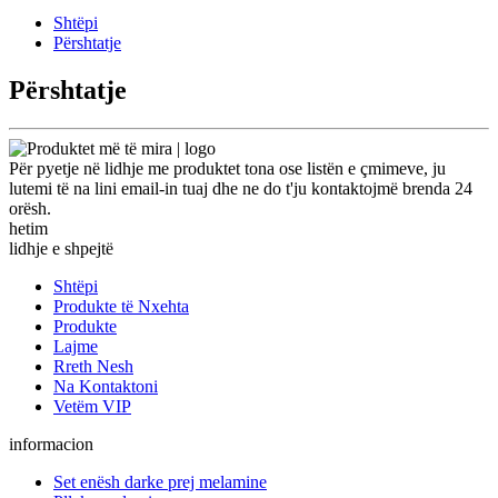
Shtëpi
Përshtatje
Përshtatje
Për pyetje në lidhje me produktet tona ose listën e çmimeve, ju
lutemi të na lini email-in tuaj dhe ne do t'ju kontaktojmë brenda 24
orësh.
hetim
lidhje e shpejtë
Shtëpi
Produkte të Nxehta
Produkte
Lajme
Rreth Nesh
Na Kontaktoni
Vetëm VIP
informacion
Set enësh darke prej melamine