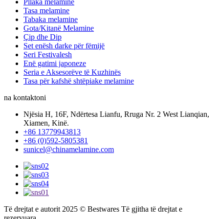
Pllaka melamine
Tasa melamine
Tabaka melamine
Gota/Kitanë Melamine
Çip dhe Dip
Set enësh darke për fëmijë
Seri Festivalesh
Enë gatimi japoneze
Seria e Aksesorëve të Kuzhinës
Tasa për kafshë shtëpiake melamine
na kontaktoni
Njësia H, 16F, Ndërtesa Lianfu, Rruga Nr. 2 West Lianqian,
Xiamen, Kinë.
+86 13779943813
+86 (0)592-5805381
sunicel@chinamelamine.com
Të drejtat e autorit 2025 © Bestwares Të gjitha të drejtat e
rezervuara.