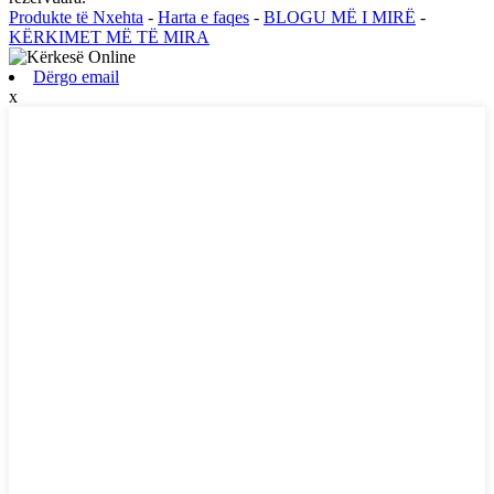
Produkte të Nxehta
-
Harta e faqes
-
BLOGU MË I MIRË
-
KËRKIMET MË TË MIRA
Dërgo email
x