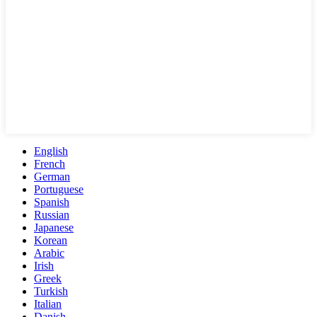
English
French
German
Portuguese
Spanish
Russian
Japanese
Korean
Arabic
Irish
Greek
Turkish
Italian
Danish