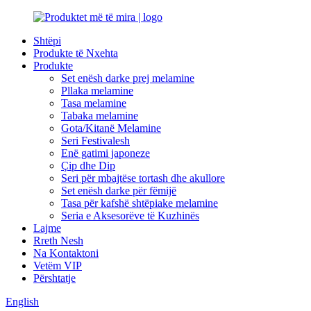
Shtëpi
Produkte të Nxehta
Produkte
Set enësh darke prej melamine
Pllaka melamine
Tasa melamine
Tabaka melamine
Gota/Kitanë Melamine
Seri Festivalesh
Enë gatimi japoneze
Çip dhe Dip
Seri për mbajtëse tortash dhe akullore
Set enësh darke për fëmijë
Tasa për kafshë shtëpiake melamine
Seria e Aksesorëve të Kuzhinës
Lajme
Rreth Nesh
Na Kontaktoni
Vetëm VIP
Përshtatje
English