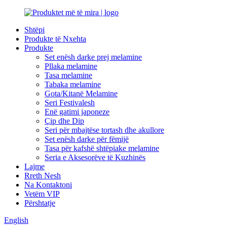
Shtëpi
Produkte të Nxehta
Produkte
Set enësh darke prej melamine
Pllaka melamine
Tasa melamine
Tabaka melamine
Gota/Kitanë Melamine
Seri Festivalesh
Enë gatimi japoneze
Çip dhe Dip
Seri për mbajtëse tortash dhe akullore
Set enësh darke për fëmijë
Tasa për kafshë shtëpiake melamine
Seria e Aksesorëve të Kuzhinës
Lajme
Rreth Nesh
Na Kontaktoni
Vetëm VIP
Përshtatje
English