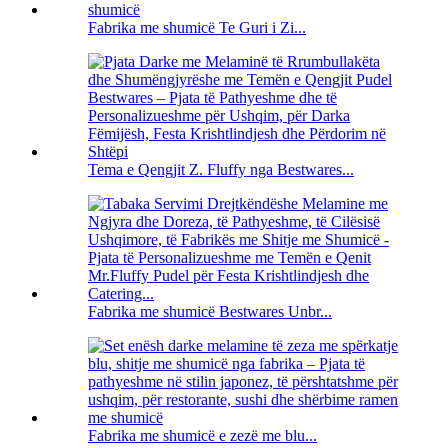
Fabrika me shumicë Te Guri i Zi...
Tema e Qengjit Z. Fluffy nga Bestwares...
Fabrika me shumicë Bestwares Unbr...
Fabrika me shumicë e zezë me blu...