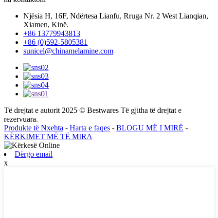
Njësia H, 16F, Ndërtesa Lianfu, Rruga Nr. 2 West Lianqian,
Xiamen, Kinë.
+86 13779943813
+86 (0)592-5805381
sunicel@chinamelamine.com
Të drejtat e autorit 2025 © Bestwares Të gjitha të drejtat e
rezervuara.
Produkte të Nxehta
-
Harta e faqes
-
BLOGU MË I MIRË
-
KËRKIMET MË TË MIRA
Dërgo email
x