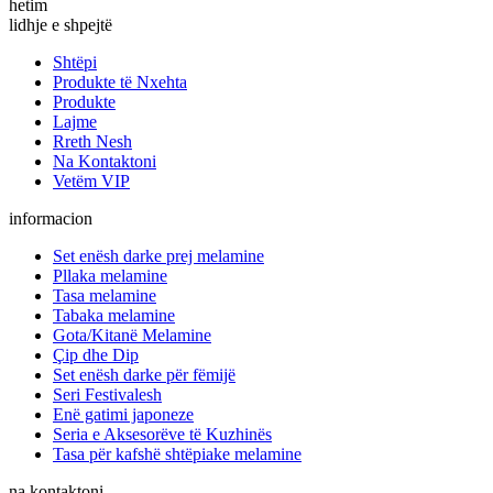
hetim
lidhje e shpejtë
Shtëpi
Produkte të Nxehta
Produkte
Lajme
Rreth Nesh
Na Kontaktoni
Vetëm VIP
informacion
Set enësh darke prej melamine
Pllaka melamine
Tasa melamine
Tabaka melamine
Gota/Kitanë Melamine
Çip dhe Dip
Set enësh darke për fëmijë
Seri Festivalesh
Enë gatimi japoneze
Seria e Aksesorëve të Kuzhinës
Tasa për kafshë shtëpiake melamine
na kontaktoni