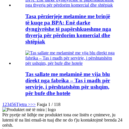
Tasa përzierjeje melamine me brinjë
të kuqe pa BPA: Enë darke
dyngjyrëshe të papërshkueshme nga
thyerja për përdorim komercial dhe
shtëpiak
Tas sallate me melaminë me vija blu
direkt nga fabrika – Tas i madh për
servirje, i përshtatshëm për ushqim,
për bufe dhe hotele
1
2
3
4
5
6
Tjetra >
>>
Faqja 1 / 118
Për pyetje në lidhje me produktet tona ose listën e çmimeve, ju
lutemi të na lini email-in tuaj dhe ne do t'ju kontaktojmë brenda 24
orësh.