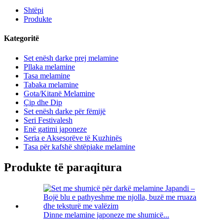
Shtëpi
Produkte
Kategoritë
Set enësh darke prej melamine
Pllaka melamine
Tasa melamine
Tabaka melamine
Gota/Kitanë Melamine
Çip dhe Dip
Set enësh darke për fëmijë
Seri Festivalesh
Enë gatimi japoneze
Seria e Aksesorëve të Kuzhinës
Tasa për kafshë shtëpiake melamine
Produkte të paraqitura
Dinne melamine japoneze me shumicë...