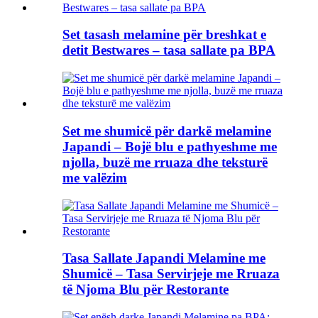
Set tasash melamine për breshkat e
detit Bestwares – tasa sallate pa BPA
Set me shumicë për darkë melamine
Japandi – Bojë blu e pathyeshme me
njolla, buzë me rruaza dhe teksturë
me valëzim
Tasa Sallate Japandi Melamine me
Shumicë – Tasa Servirjeje me Rruaza
të Njoma Blu për Restorante