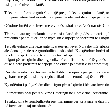
tuaja - nga tortat dhe tartat e dasmës deri te ëmbëlsirat gourmet - të 
ushqimit të nivelit të lartë.
Tekstura uniforme e gurit shton një prekje luksi pa çmimin e lartë, 
nuk janë vetëm funksionale - ato janë një element dizajni që përmirë
Qëndrueshmëri e pathyeshme e gradës ushqimore: Ndërtuar për Cater
Të prodhuara nga melaminë me cilësi të lartë, të gradës komerciale
projektuar për të lulëzuar në mjedisin e shpejtë të shërbimit të ushqim
Të pathyeshme dhe rezistente ndaj gërvishtjeve: Ndryshe nga tabakatë
aksidentale, rënie ose grumbullim të shpeshtë. Kjo qëndrueshmëri ul
hotele dhe që kërkojnë të ulin mbeturinat operative.
I sigurt për ushqimin dhe higjienik: Të certifikuara si enë të gradës
duke e bërë pastrimin të shpejtë dhe efikas për stafin e kuzhinës tuaj g
Rezistente ndaj nxehtësisë dhe të ftohtit: Të sigurta për përdorim si 
gjithanshme për të shërbyer çdo artikull në menunë tuaj të ëmbëlsira
Ky ndërtim i pathyeshëm dhe i sigurt për ushqimin i bën ato investim
Shumëfunksional për Aplikime Cateringu në Hotele dhe Restorante
Tabakat tona të rrumbullakëta prej melamine për torta janë të dizajnu
në inventarin tuaj me shumicë: