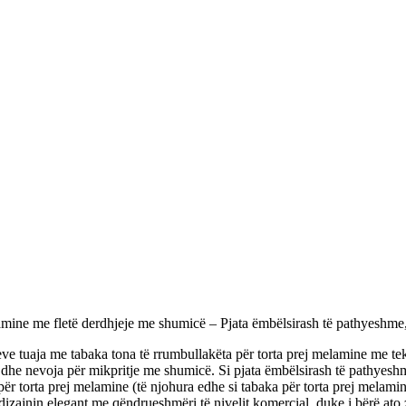
amine me fletë derdhjeje me shumicë – Pjata ëmbëlsirash të pathyeshme,
eve tuaja me tabaka tona të rrumbullakëta për torta prej melamine me te
h dhe nevoja për mikpritje me shumicë. Si pjata ëmbëlsirash të pathyesh
për torta prej melamine (të njohura edhe si tabaka për torta prej melami
dizajnin elegant me qëndrueshmëri të nivelit komercial, duke i bërë ato