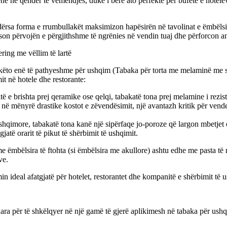
jenë në qendër të vëmendjes, duke i bërë ato perfekte për bufetë e hoteleve
ndërsa forma e rrumbullakët maksimizon hapësirën në tavolinat e ëmbëlsi
son përvojën e përgjithshme të ngrënies në vendin tuaj dhe përforcon an
ing me vëllim të lartë
, këto enë të pathyeshme për ushqim (Tabaka për torta me melaminë me 
it në hotele dhe restorante:
 e brishta prej qeramike ose qelqi, tabakatë tona prej melamine i rezist
 në mënyrë drastike kostot e zëvendësimit, një avantazh kritik për ven
 ushqimore, tabakatë tona kanë një sipërfaqe jo-poroze që largon mbetjet
jatë orarit të pikut të shërbimit të ushqimit.
me ëmbëlsira të ftohta (si ëmbëlsira me akullore) ashtu edhe me pasta të 
ve.
in ideal afatgjatë për hotelet, restorantet dhe kompanitë e shërbimit të
ara për të shkëlqyer në një gamë të gjerë aplikimesh në tabaka për ushq