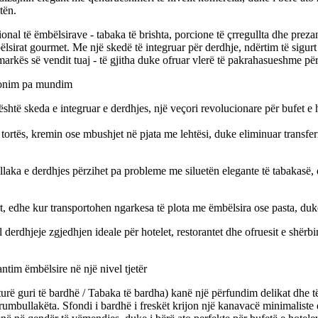
tën.
ional të ëmbëlsirave - tabaka të brishta, porcione të çrregullta dhe pr
bëlsirat gourmet. Me një skedë të integruar për derdhje, ndërtim të sigur
markës së vendit tuaj - të gjitha duke ofruar vlerë të pakrahasueshme p
cionim pa mundim
 është skeda e integruar e derdhjes, një veçori revolucionare për bufet 
e tortës, kremin ose mbushjet në pjata me lehtësi, duke eliminuar transf
llaka e derdhjes përzihet pa probleme me siluetën elegante të tabakasë, 
rt, edhe kur transportohen ngarkesa të plota me ëmbëlsira ose pasta, duk
l derdhjeje zgjedhjen ideale për hotelet, restorantet dhe ofruesit e shër
antim ëmbëlsire në një nivel tjetër
rë guri të bardhë / Tabaka të bardha) kanë një përfundim delikat dhe t
rumbullakëta. Sfondi i bardhë i freskët krijon një kanavacë minimaliste d