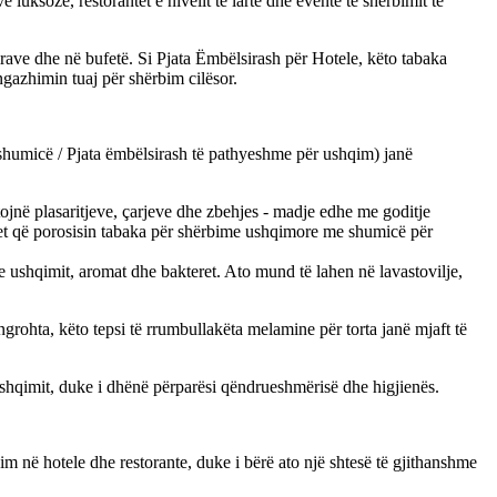
 luksoze, restorantet e nivelit të lartë dhe evente të shërbimit të
rave dhe në bufetë. Si Pjata Ëmbëlsirash për Hotele, këto tabaka
gazhimin tuaj për shërbim cilësor.
shumicë / Pjata ëmbëlsirash të pathyeshme për ushqim) janë
ojnë plasaritjeve, çarjeve dhe zbehjes - madje edhe me goditje
det që porosisin tabaka për shërbime ushqimore me shumicë për
 e ushqimit, aromat dhe bakteret. Ato mund të lahen në lavastovilje,
ngrohta, këto tepsi të rrumbullakëta melamine për torta janë mjaft të
 ushqimit, duke i dhënë përparësi qëndrueshmërisë dhe higjienës.
im në hotele dhe restorante, duke i bërë ato një shtesë të gjithanshme