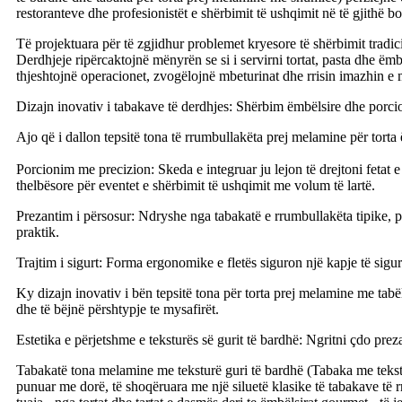
restoranteve dhe profesionistët e shërbimit të ushqimit në të gjithë bo
Të projektuara për të zgjidhur problemet kryesore të shërbimit tradic
Derdhjeje ripërcaktojnë mënyrën se si i servirni tortat, pasta dhe ëm
thjeshtojnë operacionet, zvogëlojnë mbeturinat dhe rrisin imazhin e 
Dizajn inovativ i tabakave të derdhjes: Shërbim ëmbëlsire dhe por
Ajo që i dallon tepsitë tona të rrumbullakëta prej melamine për torta
Porcionim me precizion: Skeda e integruar ju lejon të drejtoni fetat 
thelbësore për eventet e shërbimit të ushqimit me volum të lartë.
Prezantim i përsosur: Ndryshe nga tabakatë e rrumbullakëta tipike, p
praktik.
Trajtim i sigurt: Forma ergonomike e fletës siguron një kapje të sigu
Ky dizajn inovativ i bën tepsitë tona për torta prej melamine me tabë
dhe të bëjnë përshtypje te mysafirët.
Estetika e përjetshme e teksturës së gurit të bardhë: Ngritni çdo prez
Tabakatë tona melamine me teksturë guri të bardhë (Tabaka me tekstu
punuar me dorë, të shoqëruara me një siluetë klasike të tabakave të r