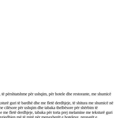
 të përshtatshme për ushqim, për hotele dhe restorante, me shumicë
ksturë guri të bardhë dhe me fletë derdhjeje, të shitura me shumicë në
me cilësore për ushqim dhe tabaka thelbësore për shërbim të
ne me fletë derdhjeje, tabaka për torta prej melamine me teksturë guri
 zgjedhjen më të mirë për menaxherët e hoteleve, pronarët e