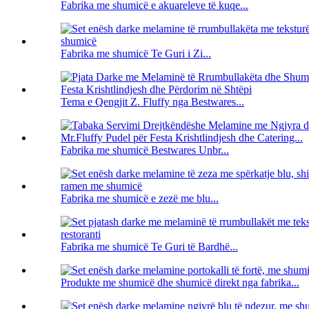
Fabrika me shumicë e akuareleve të kuqe...
Fabrika me shumicë Te Guri i Zi...
Tema e Qengjit Z. Fluffy nga Bestwares...
Fabrika me shumicë Bestwares Unbr...
Fabrika me shumicë e zezë me blu...
Fabrika me shumicë Te Guri të Bardhë...
Produkte me shumicë dhe shumicë direkt nga fabrika...