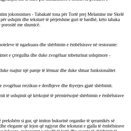
ezantim jokonsistues - Tabakatë tona për Tortë prej Melamine me Skelë
t për ushqim dhe teksturë të përjetshme guri të bardhë, këto tabaka
ër porositë me shumicë.
e hoteleve të ngarkuara dhe shërbimin e ëmbëlsirave në restorante:
erimet e çrregullta dhe duke zvogëluar mbeturinat ushqimore -
duke ruajtur një pamje të lëmuar dhe duke shtuar funksionalitet
e zvogëluar rrezikun e derdhjeve dhe thyerjes gjatë shërbimit.
bimit të ushqimit që kërkojnë të përmirësojnë shërbimin e ëmbëlsirave
ë prekshëm si gur, që imiton bukurinë organike të qeramikës së
he elegante që lejon që ngjyrat dhe teksturat e gjalla të ëmbëlsirave