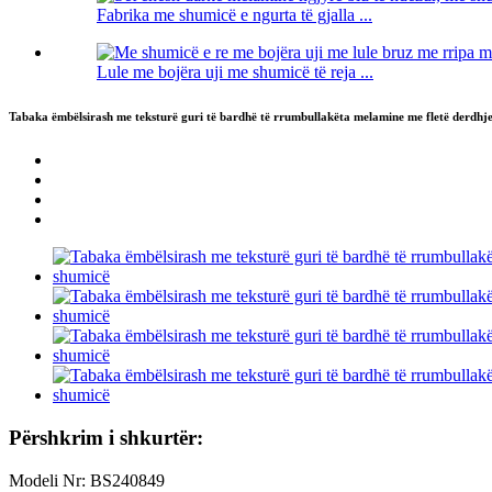
Fabrika me shumicë e ngurta të gjalla ...
Lule me bojëra uji me shumicë të reja ...
Tabaka ëmbëlsirash me teksturë guri të bardhë të rrumbullakëta melamine me fletë derdhje
Përshkrim i shkurtër:
Modeli Nr: BS240849