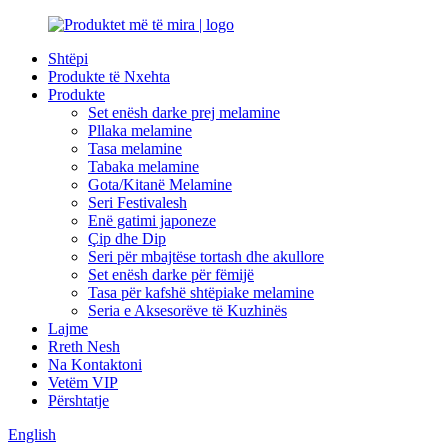
Shtëpi
Produkte të Nxehta
Produkte
Set enësh darke prej melamine
Pllaka melamine
Tasa melamine
Tabaka melamine
Gota/Kitanë Melamine
Seri Festivalesh
Enë gatimi japoneze
Çip dhe Dip
Seri për mbajtëse tortash dhe akullore
Set enësh darke për fëmijë
Tasa për kafshë shtëpiake melamine
Seria e Aksesorëve të Kuzhinës
Lajme
Rreth Nesh
Na Kontaktoni
Vetëm VIP
Përshtatje
English