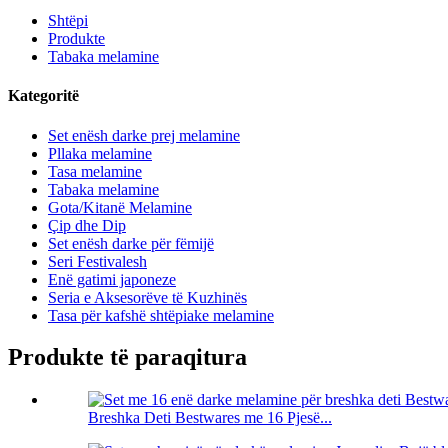
Shtëpi
Produkte
Tabaka melamine
Kategoritë
Set enësh darke prej melamine
Pllaka melamine
Tasa melamine
Tabaka melamine
Gota/Kitanë Melamine
Çip dhe Dip
Set enësh darke për fëmijë
Seri Festivalesh
Enë gatimi japoneze
Seria e Aksesorëve të Kuzhinës
Tasa për kafshë shtëpiake melamine
Produkte të paraqitura
Breshka Deti Bestwares me 16 Pjesë...