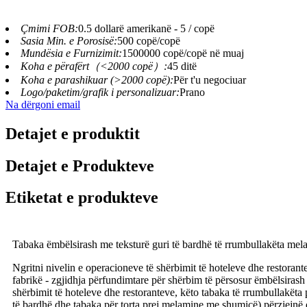
Çmimi FOB:
0.5 dollarë amerikanë - 5 / copë
Sasia Min. e Porosisë:
500 copë/copë
Mundësia e Furnizimit:
1500000 copë/copë në muaj
Koha e përafërt（<2000 copë）:
45 ditë
Koha e parashikuar (>2000 copë):
Për t'u negociuar
Logo/paketim/grafik i personalizuar:
Prano
Na dërgoni email
Detajet e produktit
Detajet e Produkteve
Etiketat e produkteve
Tabaka ëmbëlsirash me teksturë guri të bardhë të rrumbullakëta mel
Ngritni nivelin e operacioneve të shërbimit të hoteleve dhe restorant
fabrikë - zgjidhja përfundimtare për shërbim të përsosur ëmbëlsiras
shërbimit të hoteleve dhe restoranteve, këto tabaka të rrumbullakëta 
të bardhë dhe tabaka për torta prej melamine me shumicë) përziejnë 