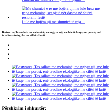
Lule me bojëra uji me shumicë të reja ...
Bestwares, Tas sallate me melaminë, me ngjyra uji, me lule të kuqe, me porosi, enë
tavoline ekologjike me cilësi të lartë
Përshkrim i shkurtër: