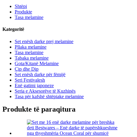
Shtëpi
Produkte
Tasa melamine
Kategoritë
Set enësh darke prej melamine
Pllaka melamine
Tasa melamine
Tabaka melamine
Gota/Kitanë Melamine
Çip dhe Dip
Set enësh darke për fëmijë
Seri Festivalesh
Enë gatimi japoneze
Seria e Aksesorëve të Kuzhinës
Tasa për kafshë shtëpiake melamine
Produkte të paraqitura