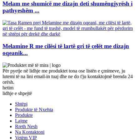
Melam me shumicë me dizajn deti shumëngjyrësh i
pathyeshëm ...
Melamine R me cilësi të lartë gri të çelët me dizajn
oqeanik...
Për pyetje në lidhje me produktet tona ose listën e çmimeve, ju
lutemi të na lini email-in tuaj dhe ne do t'ju kontaktojmë brenda 24
orësh.
hetim
lidhje e shpejtë
Shtëpi
Produkte të Nxehta
Produkte
Lajme
Rreth Nesh
Na Kontaktoni
Vetëm VIP