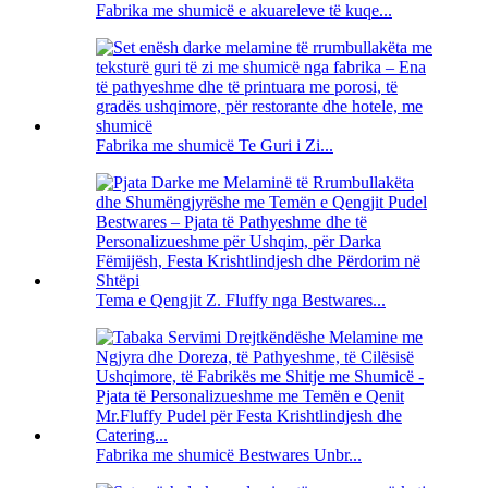
Fabrika me shumicë e akuareleve të kuqe...
Fabrika me shumicë Te Guri i Zi...
Tema e Qengjit Z. Fluffy nga Bestwares...
Fabrika me shumicë Bestwares Unbr...