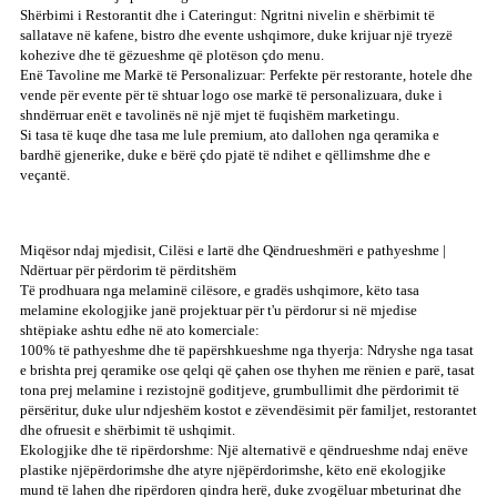
Shërbimi i Restorantit dhe i Cateringut: Ngritni nivelin e shërbimit të
sallatave në kafene, bistro dhe evente ushqimore, duke krijuar një tryezë
kohezive dhe të gëzueshme që plotëson çdo menu.
Enë Tavoline me Markë të Personalizuar: Perfekte për restorante, hotele dhe
vende për evente për të shtuar logo ose markë të personalizuara, duke i
shndërruar enët e tavolinës në një mjet të fuqishëm marketingu.
Si tasa të kuqe dhe tasa me lule premium, ato dallohen nga qeramika e
bardhë gjenerike, duke e bërë çdo pjatë të ndihet e qëllimshme dhe e
veçantë.
Miqësor ndaj mjedisit, Cilësi e lartë dhe Qëndrueshmëri e pathyeshme |
Ndërtuar për përdorim të përditshëm
Të prodhuara nga melaminë cilësore, e gradës ushqimore, këto tasa
melamine ekologjike janë projektuar për t'u përdorur si në mjedise
shtëpiake ashtu edhe në ato komerciale:
100% të pathyeshme dhe të papërshkueshme nga thyerja: Ndryshe nga tasat
e brishta prej qeramike ose qelqi që çahen ose thyhen me rënien e parë, tasat
tona prej melamine i rezistojnë goditjeve, grumbullimit dhe përdorimit të
përsëritur, duke ulur ndjeshëm kostot e zëvendësimit për familjet, restorantet
dhe ofruesit e shërbimit të ushqimit.
Ekologjike dhe të ripërdorshme: Një alternativë e qëndrueshme ndaj enëve
plastike njëpërdorimshe dhe atyre njëpërdorimshe, këto enë ekologjike
mund të lahen dhe ripërdoren qindra herë, duke zvogëluar mbeturinat dhe