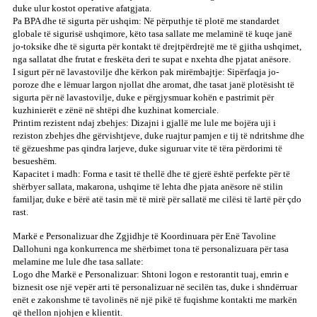
duke ulur kostot operative afatgjata.
Pa BPA dhe të sigurta për ushqim: Në përputhje të plotë me standardet
globale të sigurisë ushqimore, këto tasa sallate me melaminë të kuqe janë
jo-toksike dhe të sigurta për kontakt të drejtpërdrejtë me të gjitha ushqimet,
nga sallatat dhe frutat e freskëta deri te supat e nxehta dhe pjatat anësore.
I sigurt për në lavastovilje dhe kërkon pak mirëmbajtje: Sipërfaqja jo-
poroze dhe e lëmuar largon njollat ​​dhe aromat, dhe tasat janë plotësisht të
sigurta për në lavastovilje, duke e përgjysmuar kohën e pastrimit për
kuzhinierët e zënë në shtëpi dhe kuzhinat komerciale.
Printim rezistent ndaj zbehjes: Dizajni i gjallë me lule me bojëra uji i
reziston zbehjes dhe gërvishtjeve, duke ruajtur pamjen e tij të ndritshme dhe
të gëzueshme pas qindra larjeve, duke siguruar vite të tëra përdorimi të
besueshëm.
Kapacitet i madh: Forma e tasit të thellë dhe të gjerë është perfekte për të
shërbyer sallata, makarona, ushqime të lehta dhe pjata anësore në stilin
familjar, duke e bërë atë tasin më të mirë për sallatë me cilësi të lartë për çdo
rast.
Markë e Personalizuar dhe Zgjidhje të Koordinuara për Enë Tavoline
Dallohuni nga konkurrenca me shërbimet tona të personalizuara për tasa
melamine me lule dhe tasa sallate:
Logo dhe Markë e Personalizuar: Shtoni logon e restorantit tuaj, emrin e
biznesit ose një vepër arti të personalizuar në secilën tas, duke i shndërruar
enët e zakonshme të tavolinës në një pikë të fuqishme kontakti me markën
që thellon njohjen e klientit.