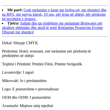
Më parë:
Gotë melamine e kuqe me bojëra uji, me shumicë dhe
pa BPA, me ngjyra lulesh, 10 ons, për festa në shtëpi, për përdorim
në tavolinën e festave.
Tjetra:
Sallatë dhe tas ëmbëlsire me melaminë Bestwares për
akullore shtëpiake dhe akull të grirë Reklamim Promovim Evente
Dhuratë me shumicë
Dekal: Shtypje CMYK
Përdorimi: Hotel, restorant, enë melamine për përdorim të
përditshëm në shtëpi
Trajtimi i Printimit: Printim Filmi, Printim Serigrafik
Lavastovilje: I sigurt
Mikrovalë: Jo i përshtatshëm
Logo: E pranueshme e personalizuar
OEM dhe ODM: I pranueshëm
Avantazhi: Miqësor ndaj mjedisit