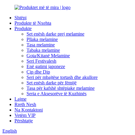
Shtëpi
Produkte të Nxehta
Produkte
Set enësh darke prej melamine
Pllaka melamine
Tasa melamine
Tabaka melamine
Gota/Kitanë Melamine
Seri Festivalesh
Enë gatimi japoneze
Çip dhe Dip
Seri për mbajtëse tortash dhe akullore
Set enësh darke për fëmijë
Tasa për kafshë shtëpiake melamine
Seria e Aksesorëve të Kuzhinës
Lajme
Rreth Nesh
Na Kontaktoni
Vetëm VIP
Përshtatje
English