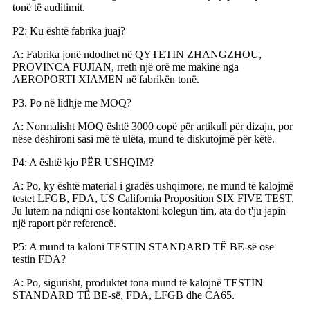
tonë të auditimit.
P2: Ku është fabrika juaj?
A: Fabrika jonë ndodhet në QYTETIN ZHANGZHOU,
PROVINCA FUJIAN, rreth një orë me makinë nga
AEROPORTI XIAMEN në fabrikën tonë.
P3. Po në lidhje me MOQ?
A: Normalisht MOQ është 3000 copë për artikull për dizajn, por
nëse dëshironi sasi më të ulëta, mund të diskutojmë për këtë.
P4: A është kjo PËR USHQIM?
A: Po, ky është material i gradës ushqimore, ne mund të kalojmë
testet LFGB, FDA, US California Proposition SIX FIVE TEST.
Ju lutem na ndiqni ose kontaktoni kolegun tim, ata do t'ju japin
një raport për referencë.
P5: A mund ta kaloni TESTIN STANDARD TË BE-së ose
testin FDA?
A: Po, sigurisht, produktet tona mund të kalojnë TESTIN
STANDARD TË BE-së, FDA, LFGB dhe CA65.