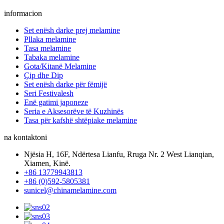
informacion
Set enësh darke prej melamine
Pllaka melamine
Tasa melamine
Tabaka melamine
Gota/Kitanë Melamine
Çip dhe Dip
Set enësh darke për fëmijë
Seri Festivalesh
Enë gatimi japoneze
Seria e Aksesorëve të Kuzhinës
Tasa për kafshë shtëpiake melamine
na kontaktoni
Njësia H, 16F, Ndërtesa Lianfu, Rruga Nr. 2 West Lianqian,
Xiamen, Kinë.
+86 13779943813
+86 (0)592-5805381
sunicel@chinamelamine.com