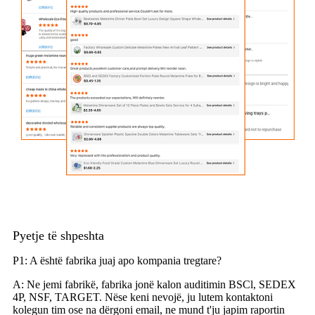
Pyetje të shpeshta
P1: A është fabrika juaj apo kompania tregtare?
A: Ne jemi fabrikë, fabrika jonë kalon auditimin BSCl, SEDEX
4P, NSF, TARGET. Nëse keni nevojë, ju lutem kontaktoni
kolegun tim ose na dërgoni email, ne mund t'ju japim raportin