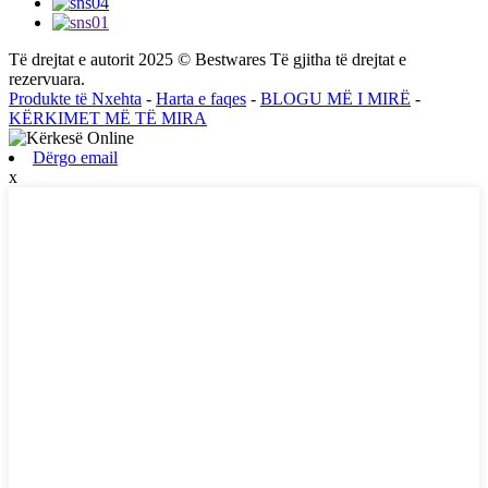
Të drejtat e autorit 2025 © Bestwares Të gjitha të drejtat e
rezervuara.
Produkte të Nxehta
-
Harta e faqes
-
BLOGU MË I MIRË
-
KËRKIMET MË TË MIRA
Dërgo email
x