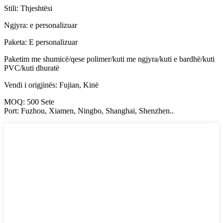
Stili: Thjeshtësi
Ngjyra: e personalizuar
Paketa: E personalizuar
Paketim me shumicë/qese polimer/kuti me ngjyra/kuti e bardhë/kuti
PVC/kuti dhuratë
Vendi i origjinës: Fujian, Kinë
MOQ: 500 Sete
Port: Fuzhou, Xiamen, Ningbo, Shanghai, Shenzhen..