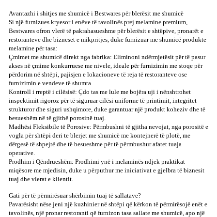
Avantazhi i shitjes me shumicë i Bestwares për blerësit me shumicë
Si një furnizues kryesor i enëve të tavolinës prej melamine premium,
Bestwares ofron vlerë të pakrahasueshme për blerësit e shtëpive, pronarët e
restoranteve dhe bizneset e mikpritjes, duke furnizuar me shumicë produkte
melamine për tasa:
Çmimet me shumicë direkt nga fabrika: Eliminoni ndërmjetësit për të pasur
akses në çmime konkurruese me nivele, ideale për furnizimin me stoqe për
përdorim në shtëpi, pajisjen e lokacioneve të reja të restoranteve ose
furnizimin e vendeve të shumta.
Kontroll i rreptë i cilësisë: Çdo tas me lule me bojëra uji i nënshtrohet
inspektimit rigoroz për të siguruar cilësi uniforme të printimit, integritet
strukturor dhe siguri ushqimore, duke garantuar një produkt koheziv dhe të
besueshëm në të gjithë porosinë tuaj.
Madhësi Fleksibile të Porosive: Përmbushni të gjitha nevojat, nga porositë e
vogla për shtëpi deri te blerjet me shumicë me kontejnerë të plotë, me
dërgesë të shpejtë dhe të besueshme për të përmbushur afatet tuaja
operative.
Prodhim i Qëndrueshëm: Prodhimi ynë i melaminës ndjek praktikat
miqësore me mjedisin, duke u përputhur me iniciativat e gjelbra të biznesit
tuaj dhe vlerat e klientit.
Gati për të përmirësuar shërbimin tuaj të sallatave?
Pavarësisht nëse jeni një kuzhinier në shtëpi që kërkon të përmirësojë enët e
tavolinës, një pronar restoranti që furnizon tasa sallate me shumicë, apo një