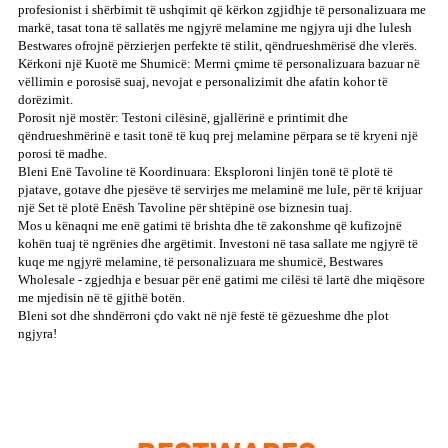
profesionist i shërbimit të ushqimit që kërkon zgjidhje të personalizuara me
markë, tasat tona të sallatës me ngjyrë melamine me ngjyra uji dhe lulesh
Bestwares ofrojnë përzierjen perfekte të stilit, qëndrueshmërisë dhe vlerës.
Kërkoni një Kuotë me Shumicë: Merrni çmime të personalizuara bazuar në
vëllimin e porosisë suaj, nevojat e personalizimit dhe afatin kohor të
dorëzimit.
Porosit një mostër: Testoni cilësinë, gjallërinë e printimit dhe
qëndrueshmërinë e tasit tonë të kuq prej melamine përpara se të kryeni një
porosi të madhe.
Bleni Enë Tavoline të Koordinuara: Eksploroni linjën tonë të plotë të
pjatave, gotave dhe pjesëve të servirjes me melaminë me lule, për të krijuar
një Set të plotë Enësh Tavoline për shtëpinë ose biznesin tuaj.
Mos u kënaqni me enë gatimi të brishta dhe të zakonshme që kufizojnë
kohën tuaj të ngrënies dhe argëtimit. Investoni në tasa sallate me ngjyrë të
kuqe me ngjyrë melamine, të personalizuara me shumicë, Bestwares
Wholesale - zgjedhja e besuar për enë gatimi me cilësi të lartë dhe miqësore
me mjedisin në të gjithë botën.
Bleni sot dhe shndërroni çdo vakt në një festë të gëzueshme dhe plot
ngjyra!