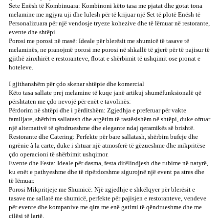
Sete Enësh të Kombinuara: Kombinoni këto tasa me pjatat dhe gotat tona
melamine me ngjyra uji dhe lulesh për të krijuar një Set të plotë Enësh të
Personalizuara për një vendosje tryeze kohezive dhe të lëmuar në restorante,
evente dhe shtëpi.
Porosi me porosi në masë: Ideale për blerësit me shumicë të tasave të
melaminës, ne pranojmë porosi me porosi në shkallë të gjerë për të pajisur të
gjithë zinxhirët e restoranteve, flotat e shërbimit të ushqimit ose pronat e
hoteleve.
I gjithanshëm për çdo skenar shtëpie dhe komercial
Këto tasa sallate prej melamine të kuqe janë artikuj shumëfunksionalë që
përshtaten me çdo nevojë për enët e tavolinës:
Përdorim në shtëpi dhe i përditshëm: Zgjedhja e preferuar për vakte
familjare, shërbim sallatash dhe argëtim të rastësishëm në shtëpi, duke ofruar
një alternativë të qëndrueshme dhe elegante ndaj qeramikës së brishtë.
Restorante dhe Catering: Perfekte për bare sallatash, shërbim bufeje dhe
ngrënie à la carte, duke i shtuar një atmosferë të gëzueshme dhe mikpritëse
çdo operacioni të shërbimit ushqimor.
Evente dhe Festa: Ideale për dasma, festa ditëlindjesh dhe tubime në natyrë,
ku enët e pathyeshme dhe të ripërdorshme sigurojnë një event pa stres dhe
të lëmuar.
Porosi Mikpritjeje me Shumicë: Një zgjedhje e shkëlqyer për blerësit e
tasave me sallatë me shumicë, perfekte për pajisjen e restoranteve, vendeve
për evente dhe kompanive me qira me enë gatimi të qëndrueshme dhe me
cilësi të lartë.