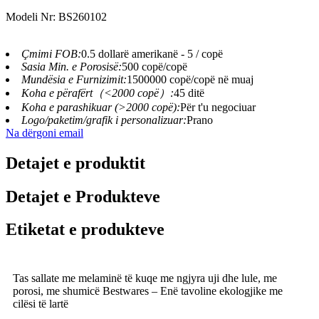
Modeli Nr: BS260102
Çmimi FOB:
0.5 dollarë amerikanë - 5 / copë
Sasia Min. e Porosisë:
500 copë/copë
Mundësia e Furnizimit:
1500000 copë/copë në muaj
Koha e përafërt（<2000 copë）:
45 ditë
Koha e parashikuar (>2000 copë):
Për t'u negociuar
Logo/paketim/grafik i personalizuar:
Prano
Na dërgoni email
Detajet e produktit
Detajet e Produkteve
Etiketat e produkteve
Tas sallate me melaminë të kuqe me ngjyra uji dhe lule, me
porosi, me shumicë Bestwares – Enë tavoline ekologjike me
cilësi të lartë