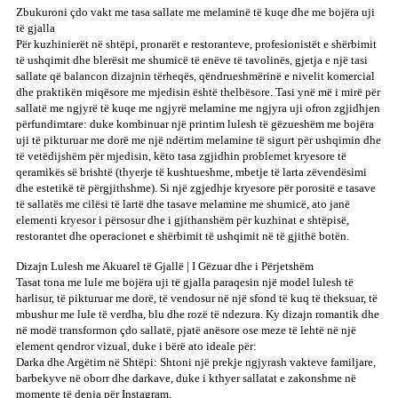
Zbukuroni çdo vakt me tasa sallate me melaminë të kuqe dhe me bojëra uji
të gjalla
Për kuzhinierët në shtëpi, pronarët e restoranteve, profesionistët e shërbimit
të ushqimit dhe blerësit me shumicë të enëve të tavolinës, gjetja e një tasi
sallate që balancon dizajnin tërheqës, qëndrueshmërinë e nivelit komercial
dhe praktikën miqësore me mjedisin është thelbësore. Tasi ynë më i mirë për
sallatë me ngjyrë të kuqe me ngjyrë melamine me ngjyra uji ofron zgjidhjen
përfundimtare: duke kombinuar një printim lulesh të gëzueshëm me bojëra
uji të pikturuar me dorë me një ndërtim melamine të sigurt për ushqimin dhe
të vetëdijshëm për mjedisin, këto tasa zgjidhin problemet kryesore të
qeramikës së brishtë (thyerje të kushtueshme, mbetje të larta zëvendësimi
dhe estetikë të përgjithshme). Si një zgjedhje kryesore për porositë e tasave
të sallatës me cilësi të lartë dhe tasave melamine me shumicë, ato janë
elementi kryesor i përsosur dhe i gjithanshëm për kuzhinat e shtëpisë,
restorantet dhe operacionet e shërbimit të ushqimit në të gjithë botën.
Dizajn Lulesh me Akuarel të Gjallë | I Gëzuar dhe i Përjetshëm
Tasat tona me lule me bojëra uji të gjalla paraqesin një model lulesh të
harlisur, të pikturuar me dorë, të vendosur në një sfond të kuq të theksuar, të
mbushur me lule të verdha, blu dhe rozë të ndezura. Ky dizajn romantik dhe
në modë transformon çdo sallatë, pjatë anësore ose meze të lehtë në një
element qendror vizual, duke i bërë ato ideale për:
Darka dhe Argëtim në Shtëpi: Shtoni një prekje ngjyrash vakteve familjare,
barbekyve në oborr dhe darkave, duke i kthyer sallatat e zakonshme në
momente të denja për Instagram.