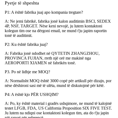
Pyetje të shpeshta
P1: A është fabrika juaj apo kompania tregtare?
A: Ne jemi fabrikë, fabrika jonë kalon auditimin BSCl, SEDEX
4P, NSF, TARGET. Nëse keni nevojë, ju lutem kontaktoni
kolegun tim ose na dërgoni email, ne mund t'ju japim raportin
tonë të auditimit.
P2: Ku është fabrika juaj?
A: Fabrika jonë ndodhet në QYTETIN ZHANGZHOU,
PROVINCA FUJIAN, rreth një orë me makinë nga
AEROPORTI XIAMEN në fabrikën tonë.
P3. Po në lidhje me MOQ?
A: Normalisht MOQ është 3000 copë për artikull për dizajn, por
nëse dëshironi sasi më të ulëta, mund të diskutojmë për këtë.
P4: A është kjo PËR USHQIM?
A: Po, ky është material i gradës ushqimore, ne mund të kalojmë
testet LFGB, FDA, US California Proposition SIX FIVE TEST.
Ju lutem na ndiqni ose kontaktoni kolegun tim, ata do t'ju japin
një raport për referencë.