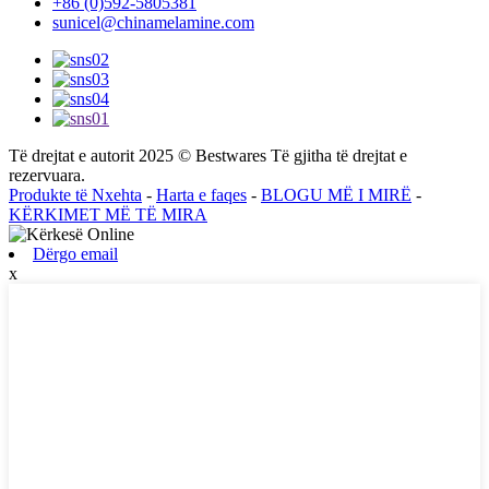
+86 (0)592-5805381
sunicel@chinamelamine.com
Të drejtat e autorit 2025 © Bestwares Të gjitha të drejtat e
rezervuara.
Produkte të Nxehta
-
Harta e faqes
-
BLOGU MË I MIRË
-
KËRKIMET MË TË MIRA
Dërgo email
x