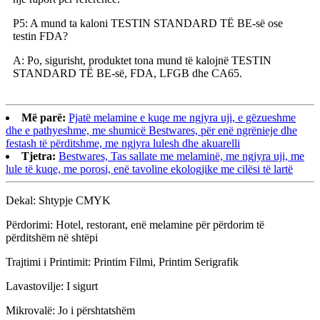
P5: A mund ta kaloni TESTIN STANDARD TË BE-së ose
testin FDA?
A: Po, sigurisht, produktet tona mund të kalojnë TESTIN
STANDARD TË BE-së, FDA, LFGB dhe CA65.
Më parë:
Pjatë melamine e kuqe me ngjyra uji, e gëzueshme
dhe e pathyeshme, me shumicë Bestwares, për enë ngrënieje dhe
festash të përditshme, me ngjyra lulesh dhe akuarelli
Tjetra:
Bestwares, Tas sallate me melaminë, me ngjyra uji, me
lule të kuqe, me porosi, enë tavoline ekologjike me cilësi të lartë
Dekal: Shtypje CMYK
Përdorimi: Hotel, restorant, enë melamine për përdorim të
përditshëm në shtëpi
Trajtimi i Printimit: Printim Filmi, Printim Serigrafik
Lavastovilje: I sigurt
Mikrovalë: Jo i përshtatshëm