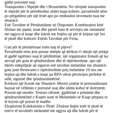
gjithë porosinë tuaj.
Transportim i Shpejtë dhe i Besueshëm: Ne ofrojmë transportim
të shpejtë për të përmbushur afatet tuaja kohore, pavarësisht nëse
po përgatiteni për një festë apo po rimbushni inventarin tuaj me
shumicë.
Enë Tavoline të Përshtatshme në Disponim: Kombinojeni këtë
filxhan me pjatat, tasat dhe pjesët tona të servirjes me melaminë
me ngjyra të kuqe dhe lulesh me bojëra uji për të krijuar një Set
të plotë dhe koheziv Enësh Tavoline për Festa.
Gati për të përmirësuar enën tuaj të pijeve?
Pavarësisht nëse jeni pronar shtëpie që kërkon t'i shtojë një prekje
të gjallë ngrënies suaj të përditshme, një organizator festash që ka
nevojë për gota të qëndrueshme dhe të ripërdorshme, apo një
blerës mikpritjeje që siguron enë tavoline melamine me shumicë,
gota jonë Bestwares e ripërdorshme prej melamine 10 ons me
bojëra uji dhe lulesh e kuqe pa BPA ofron përzierjen perfekte të
stilit, sigurisë dhe qëndrueshmërisë.
Kërkoni një Kuotë me Shumicë: Merrni çmime të personalizuara
bazuar në vëllimin e porosisë suaj dhe afatin kohor të dorëzimit.
Porosit një mostër: Testoni cilësinë, gjallërinë e printimit dhe
qëndrueshmërinë e Kupës sonë të Melaminës së Kuqe përpara se
të kryeni një porosi të madhe.
Eksploroni Koleksionin e Plotë: Zbuloni linjën tonë të plotë të
enëve të tavolinës melaminë me ngjyra uji dhe lulesh për të