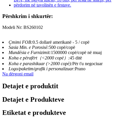
Përshkrim i shkurtër:
Modeli Nr: BS260102
Çmimi FOB:
0.5 dollarë amerikanë - 5 / copë
Sasia Min. e Porosisë:
500 copë/copë
Mundësia e Furnizimit:
1500000 copë/copë në muaj
Koha e përafërt（<2000 copë）:
45 ditë
Koha e parashikuar (>2000 copë):
Për t'u negociuar
Logo/paketim/grafik i personalizuar:
Prano
Na dërgoni email
Detajet e produktit
Detajet e Produkteve
Etiketat e produkteve