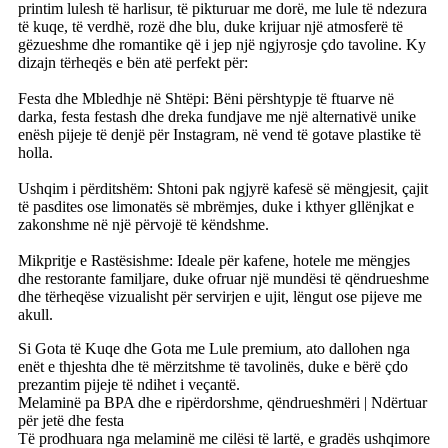
printim lulesh të harlisur, të pikturuar me dorë, me lule të ndezura
të kuqe, të verdhë, rozë dhe blu, duke krijuar një atmosferë të
gëzueshme dhe romantike që i jep një ngjyrosje çdo tavoline. Ky
dizajn tërheqës e bën atë perfekt për:
Festa dhe Mbledhje në Shtëpi: Bëni përshtypje të ftuarve në
darka, festa festash dhe dreka fundjave me një alternativë unike
enësh pijeje të denjë për Instagram, në vend të gotave plastike të
holla.
Ushqim i përditshëm: Shtoni pak ngjyrë kafesë së mëngjesit, çajit
të pasdites ose limonatës së mbrëmjes, duke i kthyer gllënjkat e
zakonshme në një përvojë të këndshme.
Mikpritje e Rastësishme: Ideale për kafene, hotele me mëngjes
dhe restorante familjare, duke ofruar një mundësi të qëndrueshme
dhe tërheqëse vizualisht për servirjen e ujit, lëngut ose pijeve me
akull.
Si Gota të Kuqe dhe Gota me Lule premium, ato dallohen nga
enët e thjeshta dhe të mërzitshme të tavolinës, duke e bërë çdo
prezantim pijeje të ndihet i veçantë.
Melaminë pa BPA dhe e ripërdorshme, qëndrueshmëri | Ndërtuar
për jetë dhe festa
Të prodhuara nga melaminë me cilësi të lartë, e gradës ushqimore