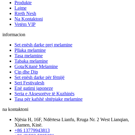
Produkte
Lajme
Rreth Nesh
Na Kontaktoni
Vetëm VIP
informacion
Set enësh darke prej melamine
Pllaka melamine
Tasa melamine
Tabaka melamine
Gota/Kitanë Melamine
Çip dhe Dip
Set enësh darke për fëmijë
Seri Festivalesh
Enë gatimi japoneze
Seria e Aksesorëve të Kuzhinës
Tasa për kafshë shtëpiake melamine
na kontaktoni
Njësia H, 16F, Ndërtesa Lianfu, Rruga Nr. 2 West Lianqian,
Xiamen, Kinë.
+86 13779943813