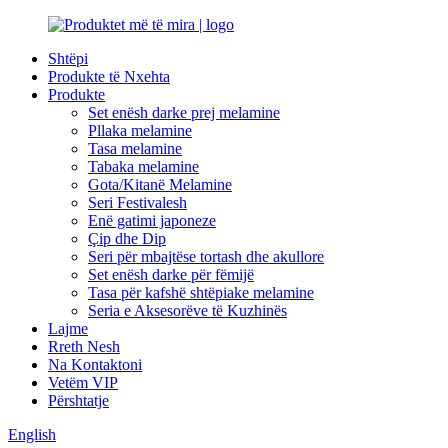
Shtëpi
Produkte të Nxehta
Produkte
Set enësh darke prej melamine
Pllaka melamine
Tasa melamine
Tabaka melamine
Gota/Kitanë Melamine
Seri Festivalesh
Enë gatimi japoneze
Çip dhe Dip
Seri për mbajtëse tortash dhe akullore
Set enësh darke për fëmijë
Tasa për kafshë shtëpiake melamine
Seria e Aksesorëve të Kuzhinës
Lajme
Rreth Nesh
Na Kontaktoni
Vetëm VIP
Përshtatje
English