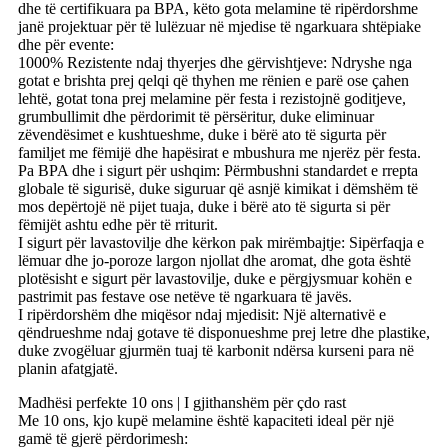
dhe të certifikuara pa BPA, këto gota melamine të ripërdorshme
janë projektuar për të lulëzuar në mjedise të ngarkuara shtëpiake
dhe për evente:
1000% Rezistente ndaj thyerjes dhe gërvishtjeve: Ndryshe nga
gotat e brishta prej qelqi që thyhen me rënien e parë ose çahen
lehtë, gotat tona prej melamine për festa i rezistojnë goditjeve,
grumbullimit dhe përdorimit të përsëritur, duke eliminuar
zëvendësimet e kushtueshme, duke i bërë ato të sigurta për
familjet me fëmijë dhe hapësirat e mbushura me njerëz për festa.
Pa BPA dhe i sigurt për ushqim: Përmbushni standardet e rrepta
globale të sigurisë, duke siguruar që asnjë kimikat i dëmshëm të
mos depërtojë në pijet tuaja, duke i bërë ato të sigurta si për
fëmijët ashtu edhe për të rriturit.
I sigurt për lavastovilje dhe kërkon pak mirëmbajtje: Sipërfaqja e
lëmuar dhe jo-poroze largon njollat ​​dhe aromat, dhe gota është
plotësisht e sigurt për lavastovilje, duke e përgjysmuar kohën e
pastrimit pas festave ose netëve të ngarkuara të javës.
I ripërdorshëm dhe miqësor ndaj mjedisit: Një alternativë e
qëndrueshme ndaj gotave të disponueshme prej letre dhe plastike,
duke zvogëluar gjurmën tuaj të karbonit ndërsa kurseni para në
planin afatgjatë.
Madhësi perfekte 10 ons | I gjithanshëm për çdo rast
Me 10 ons, kjo kupë melamine është kapaciteti ideal për një
gamë të gjerë përdorimesh: