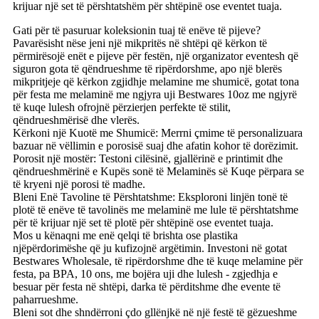
krijuar një set të përshtatshëm për shtëpinë ose eventet tuaja.
Gati për të pasuruar koleksionin tuaj të enëve të pijeve?
Pavarësisht nëse jeni një mikpritës në shtëpi që kërkon të
përmirësojë enët e pijeve për festën, një organizator eventesh që
siguron gota të qëndrueshme të ripërdorshme, apo një blerës
mikpritjeje që kërkon zgjidhje melamine me shumicë, gotat tona
për festa me melaminë me ngjyra uji Bestwares 10oz me ngjyrë
të kuqe lulesh ofrojnë përzierjen perfekte të stilit,
qëndrueshmërisë dhe vlerës.
Kërkoni një Kuotë me Shumicë: Merrni çmime të personalizuara
bazuar në vëllimin e porosisë suaj dhe afatin kohor të dorëzimit.
Porosit një mostër: Testoni cilësinë, gjallërinë e printimit dhe
qëndrueshmërinë e Kupës sonë të Melaminës së Kuqe përpara se
të kryeni një porosi të madhe.
Bleni Enë Tavoline të Përshtatshme: Eksploroni linjën tonë të
plotë të enëve të tavolinës me melaminë me lule të përshtatshme
për të krijuar një set të plotë për shtëpinë ose eventet tuaja.
Mos u kënaqni me enë qelqi të brishta ose plastika
njëpërdorimëshe që ju kufizojnë argëtimin. Investoni në gotat
Bestwares Wholesale, të ripërdorshme dhe të kuqe melamine për
festa, pa BPA, 10 ons, me bojëra uji dhe lulesh - zgjedhja e
besuar për festa në shtëpi, darka të përditshme dhe evente të
paharrueshme.
Bleni sot dhe shndërroni çdo gllënjkë në një festë të gëzueshme