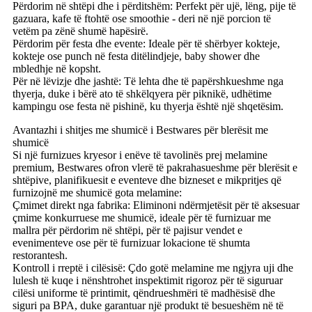
Përdorim në shtëpi dhe i përditshëm: Perfekt për ujë, lëng, pije të
gazuara, kafe të ftohtë ose smoothie - deri në një porcion të
vetëm pa zënë shumë hapësirë.
Përdorim për festa dhe evente: Ideale për të shërbyer kokteje,
kokteje ose punch në festa ditëlindjeje, baby shower dhe
mbledhje në kopsht.
Për në lëvizje dhe jashtë: Të lehta dhe të papërshkueshme nga
thyerja, duke i bërë ato të shkëlqyera për piknikë, udhëtime
kampingu ose festa në pishinë, ku thyerja është një shqetësim.
Avantazhi i shitjes me shumicë i Bestwares për blerësit me
shumicë
Si një furnizues kryesor i enëve të tavolinës prej melamine
premium, Bestwares ofron vlerë të pakrahasueshme për blerësit e
shtëpive, planifikuesit e eventeve dhe bizneset e mikpritjes që
furnizojnë me shumicë gota melamine:
Çmimet direkt nga fabrika: Eliminoni ndërmjetësit për të aksesuar
çmime konkurruese me shumicë, ideale për të furnizuar me
mallra për përdorim në shtëpi, për të pajisur vendet e
evenimenteve ose për të furnizuar lokacione të shumta
restorantesh.
Kontroll i rreptë i cilësisë: Çdo gotë melamine me ngjyra uji dhe
lulesh të kuqe i nënshtrohet inspektimit rigoroz për të siguruar
cilësi uniforme të printimit, qëndrueshmëri të madhësisë dhe
siguri pa BPA, duke garantuar një produkt të besueshëm në të