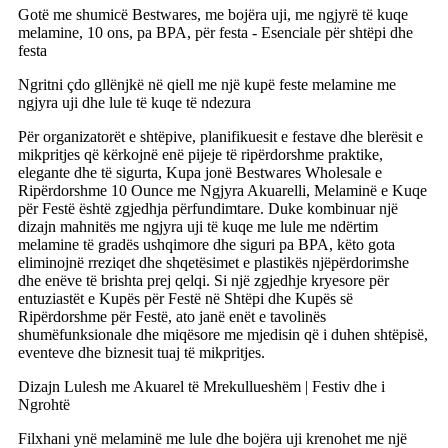
Gotë me shumicë Bestwares, me bojëra uji, me ngjyrë të kuqe
melamine, 10 ons, pa BPA, për festa - Esenciale për shtëpi dhe
festa
Ngritni çdo gllënjkë në qiell me një kupë feste melamine me
ngjyra uji dhe lule të kuqe të ndezura
Për organizatorët e shtëpive, planifikuesit e festave dhe blerësit e
mikpritjes që kërkojnë enë pijeje të ripërdorshme praktike,
elegante dhe të sigurta, Kupa jonë Bestwares Wholesale e
Ripërdorshme 10 Ounce me Ngjyra Akuarelli, Melaminë e Kuqe
për Festë është zgjedhja përfundimtare. Duke kombinuar një
dizajn mahnitës me ngjyra uji të kuqe me lule me ndërtim
melamine të gradës ushqimore dhe siguri pa BPA, këto gota
eliminojnë rreziqet dhe shqetësimet e plastikës njëpërdorimshe
dhe enëve të brishta prej qelqi. Si një zgjedhje kryesore për
entuziastët e Kupës për Festë në Shtëpi dhe Kupës së
Ripërdorshme për Festë, ato janë enët e tavolinës
shumëfunksionale dhe miqësore me mjedisin që i duhen shtëpisë,
eventeve dhe biznesit tuaj të mikpritjes.
Dizajn Lulesh me Akuarel të Mrekullueshëm | Festiv dhe i
Ngrohtë
Filxhani ynë melaminë me lule dhe bojëra uji krenohet me një