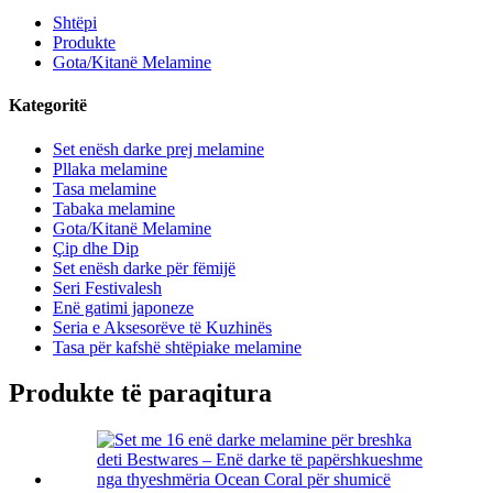
Shtëpi
Produkte
Gota/Kitanë Melamine
Kategoritë
Set enësh darke prej melamine
Pllaka melamine
Tasa melamine
Tabaka melamine
Gota/Kitanë Melamine
Çip dhe Dip
Set enësh darke për fëmijë
Seri Festivalesh
Enë gatimi japoneze
Seria e Aksesorëve të Kuzhinës
Tasa për kafshë shtëpiake melamine
Produkte të paraqitura