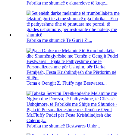
Fabrika me shumicë e akuareleve të kuqe...
Fabrika me shumicë Te Guri i Zi...
Tema e Qengjit Z. Fluffy nga Bestwares...
Fabrika me shumicë Bestwares Unbr...