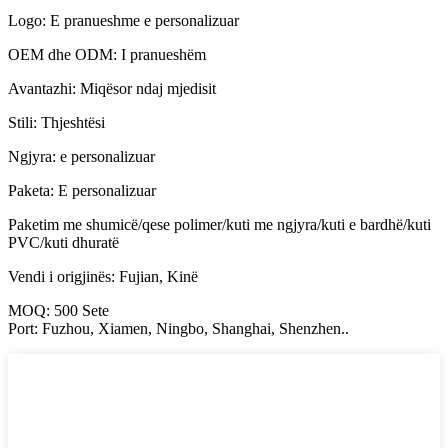
Logo: E pranueshme e personalizuar
OEM dhe ODM: I pranueshëm
Avantazhi: Miqësor ndaj mjedisit
Stili: Thjeshtësi
Ngjyra: e personalizuar
Paketa: E personalizuar
Paketim me shumicë/qese polimer/kuti me ngjyra/kuti e bardhë/kuti
PVC/kuti dhuratë
Vendi i origjinës: Fujian, Kinë
MOQ: 500 Sete
Port: Fuzhou, Xiamen, Ningbo, Shanghai, Shenzhen..