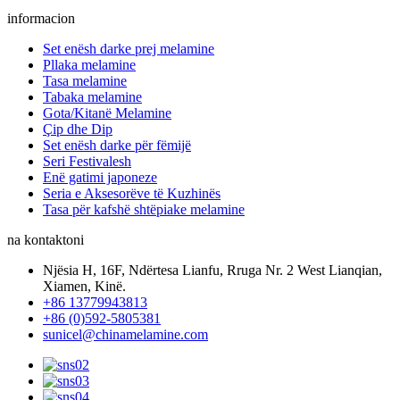
informacion
Set enësh darke prej melamine
Pllaka melamine
Tasa melamine
Tabaka melamine
Gota/Kitanë Melamine
Çip dhe Dip
Set enësh darke për fëmijë
Seri Festivalesh
Enë gatimi japoneze
Seria e Aksesorëve të Kuzhinës
Tasa për kafshë shtëpiake melamine
na kontaktoni
Njësia H, 16F, Ndërtesa Lianfu, Rruga Nr. 2 West Lianqian,
Xiamen, Kinë.
+86 13779943813
+86 (0)592-5805381
sunicel@chinamelamine.com