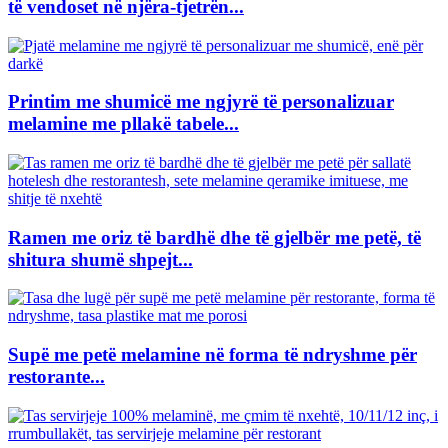
të vendoset në njëra-tjetrën...
Printim me shumicë me ngjyrë të personalizuar
melamine me pllakë tabele...
Ramen me oriz të bardhë dhe të gjelbër me petë, të
shitura shumë shpejt...
Supë me petë melamine në forma të ndryshme për
restorante...