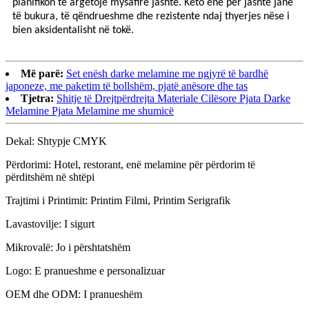
planifikon të argëtojë mysafirë jashtë. Këto enë për jashtë janë
të bukura, të qëndrueshme dhe rezistente ndaj thyerjes nëse i
bien aksidentalisht në tokë.
Më parë:
Set enësh darke melamine me ngjyrë të bardhë
japoneze, me paketim të bollshëm, pjatë anësore dhe tas
Tjetra:
Shitje të Drejtpërdrejta Materiale Cilësore Pjata Darke
Melamine Pjata Melamine me shumicë
Dekal: Shtypje CMYK
Përdorimi: Hotel, restorant, enë melamine për përdorim të
përditshëm në shtëpi
Trajtimi i Printimit: Printim Filmi, Printim Serigrafik
Lavastovilje: I sigurt
Mikrovalë: Jo i përshtatshëm
Logo: E pranueshme e personalizuar
OEM dhe ODM: I pranueshëm