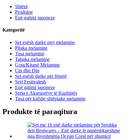
Shtëpi
Produkte
Enë gatimi japoneze
Kategoritë
Set enësh darke prej melamine
Pllaka melamine
Tasa melamine
Tabaka melamine
Gota/Kitanë Melamine
Çip dhe Dip
Set enësh darke për fëmijë
Seri Festivalesh
Enë gatimi japoneze
Seria e Aksesorëve të Kuzhinës
Tasa për kafshë shtëpiake melamine
Produkte të paraqitura