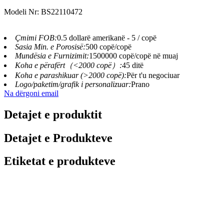
Modeli Nr: BS22110472
Çmimi FOB:
0.5 dollarë amerikanë - 5 / copë
Sasia Min. e Porosisë:
500 copë/copë
Mundësia e Furnizimit:
1500000 copë/copë në muaj
Koha e përafërt（<2000 copë）:
45 ditë
Koha e parashikuar (>2000 copë):
Për t'u negociuar
Logo/paketim/grafik i personalizuar:
Prano
Na dërgoni email
Detajet e produktit
Detajet e Produkteve
Etiketat e produkteve