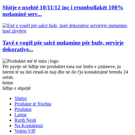
Shitje e nxehtë 10/11/12 inç i rrumbullakët 100%
melaminë serv...
Tavë e vogël për salcë melamine për bufe, servirje
dekorative...
Për pyetje në lidhje me produktet tona ose listën e çmimeve, ju
lutemi të na lini email-in tuaj dhe ne do t'ju kontaktojmë brenda 24
orësh.
hetim
lidhje e shpejtë
Shtëpi
Produkte të Nxehta
Produkte
Lajme
Rreth Nesh
Na Kontaktoni
Vetëm VIP