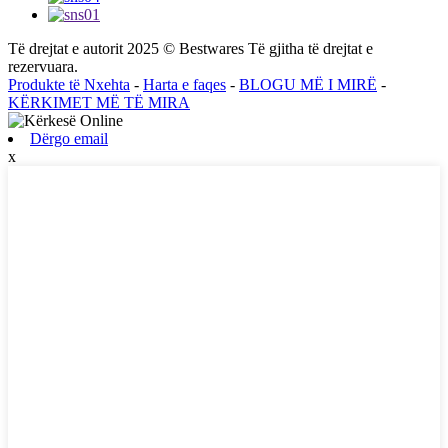
Të drejtat e autorit 2025 © Bestwares Të gjitha të drejtat e
rezervuara.
Produkte të Nxehta
-
Harta e faqes
-
BLOGU MË I MIRË
-
KËRKIMET MË TË MIRA
Dërgo email
x