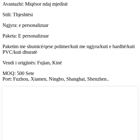
Avantazhi: Miqësor ndaj mjedisit
Stili: Thjeshtësi
Ngjyra: e personalizuar
Paketa: E personalizuar
Paketim me shumicë/qese polimer/kuti me ngjyra/kuti e bardhë/kuti
PVC/kuti dhuratë
Vendi i origjinës: Fujian, Kinë
MOQ: 500 Sete
Port: Fuzhou, Xiamen, Ningbo, Shanghai, Shenzhen..