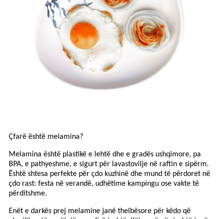
Çfarë është melamina?
Melamina është plastikë e lehtë dhe e gradës ushqimore, pa
BPA, e pathyeshme, e sigurt për lavastovilje në raftin e sipërm.
Është shtesa perfekte për çdo kuzhinë dhe mund të përdoret në
çdo rast: festa në verandë, udhëtime kampingu ose vakte të
përditshme.
Enët e darkës prej melamine janë thelbësore për këdo që