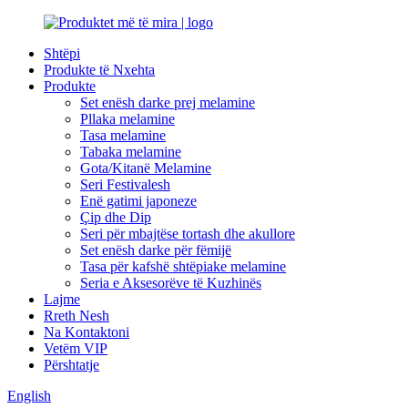
Shtëpi
Produkte të Nxehta
Produkte
Set enësh darke prej melamine
Pllaka melamine
Tasa melamine
Tabaka melamine
Gota/Kitanë Melamine
Seri Festivalesh
Enë gatimi japoneze
Çip dhe Dip
Seri për mbajtëse tortash dhe akullore
Set enësh darke për fëmijë
Tasa për kafshë shtëpiake melamine
Seria e Aksesorëve të Kuzhinës
Lajme
Rreth Nesh
Na Kontaktoni
Vetëm VIP
Përshtatje
English