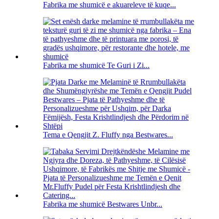
Fabrika me shumicë e akuareleve të kuqe...
Fabrika me shumicë Te Guri i Zi...
Tema e Qengjit Z. Fluffy nga Bestwares...
Fabrika me shumicë Bestwares Unbr...