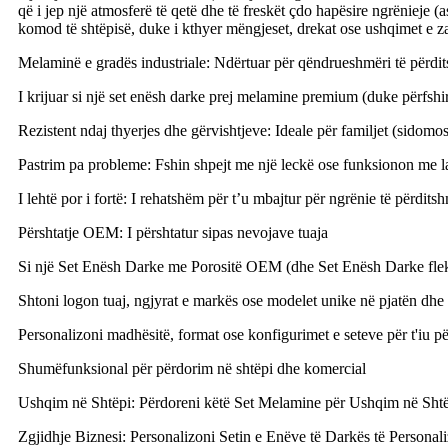
që i jep një atmosferë të qetë dhe të freskët çdo hapësire ngrënieje
komod të shtëpisë, duke i kthyer mëngjeset, drekat ose ushqimet e
Melaminë e gradës industriale: Ndërtuar për qëndrueshmëri të përdi
I krijuar si një set enësh darke prej melamine premium (duke përfshir
Rezistent ndaj thyerjes dhe gërvishtjeve: Ideale për familjet (sidomos 
Pastrim pa probleme: Fshin shpejt me një leckë ose funksionon me lav
I lehtë por i fortë: I rehatshëm për t’u mbajtur për ngrënie të përdit
Përshtatje OEM: I përshtatur sipas nevojave tuaja
Si një Set Enësh Darke me Porositë OEM (dhe Set Enësh Darke fleks
Shtoni logon tuaj, ngjyrat e markës ose modelet unike në pjatën dhe t
Personalizoni madhësitë, format ose konfigurimet e seteve për t'iu p
Shumëfunksional për përdorim në shtëpi dhe komercial
Ushqim në Shtëpi: Përdoreni këtë Set Melamine për Ushqim në Shtëpi p
Zgjidhje Biznesi: Personalizoni Setin e Enëve të Darkës të Personal