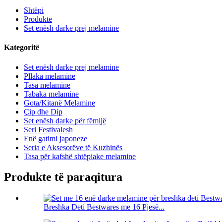
Shtëpi
Produkte
Set enësh darke prej melamine
Kategoritë
Set enësh darke prej melamine
Pllaka melamine
Tasa melamine
Tabaka melamine
Gota/Kitanë Melamine
Çip dhe Dip
Set enësh darke për fëmijë
Seri Festivalesh
Enë gatimi japoneze
Seria e Aksesorëve të Kuzhinës
Tasa për kafshë shtëpiake melamine
Produkte të paraqitura
Breshka Deti Bestwares me 16 Pjesë...