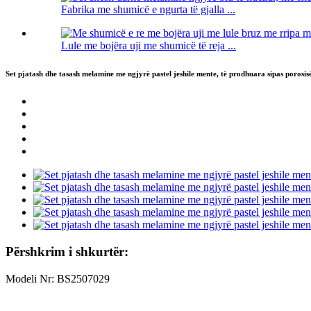
Fabrika me shumicë e ngurta të gjalla ...
Lule me bojëra uji me shumicë të reja ...
Set pjatash dhe tasash melamine me ngjyrë pastel jeshile mente, të prodhuara sipas poros
Përshkrim i shkurtër:
Modeli Nr: BS2507029