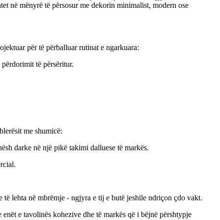
tatet në mënyrë të përsosur me dekorin minimalist, modern ose
jektuar për të përballuar rutinat e ngarkuara:
përdorimit të përsëritur.
blerësit me shumicë:
nësh darke në një pikë takimi dalluese të markës.
rcial.
ë lehta në mbrëmje - ngjyra e tij e butë jeshile ndriçon çdo vakt.
 enët e tavolinës kohezive dhe të markës që i bëjnë përshtypje