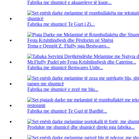
Fabrika me shumicë e akuareleve të kuqe...
Fabrika me shumicë Te Guri i Zi...
Tema e Qengjit Z. Fluffy nga Bestwares...
Fabrika me shumicë Bestwares Unbr...
Fabrika me shumicë e zezë me blu...
Fabrika me shumicë Te Guri të Bardhë...
Produkte me shumicë dhe shumicë direkt nga fabrika...