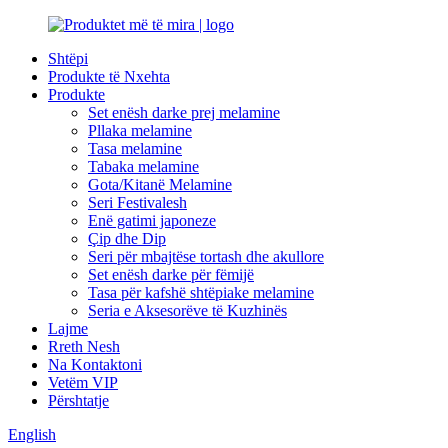
Shtëpi
Produkte të Nxehta
Produkte
Set enësh darke prej melamine
Pllaka melamine
Tasa melamine
Tabaka melamine
Gota/Kitanë Melamine
Seri Festivalesh
Enë gatimi japoneze
Çip dhe Dip
Seri për mbajtëse tortash dhe akullore
Set enësh darke për fëmijë
Tasa për kafshë shtëpiake melamine
Seria e Aksesorëve të Kuzhinës
Lajme
Rreth Nesh
Na Kontaktoni
Vetëm VIP
Përshtatje
English