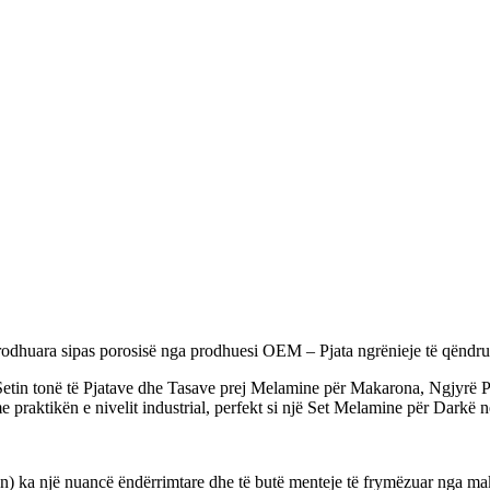
 prodhuara sipas porosisë nga prodhuesi OEM – Pjata ngrënieje të qëndr
 Setin tonë të Pjatave dhe Tasave prej Melamine për Makarona, Ngjyrë Pa
praktikën e nivelit industrial, perfekt si një Set Melamine për Darkë në
n) ka një nuancë ëndërrimtare dhe të butë menteje të frymëzuar nga ma