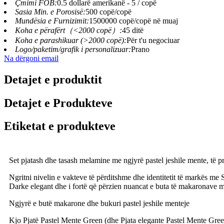
Çmimi FOB:
0.5 dollarë amerikanë - 5 / copë
Sasia Min. e Porosisë:
500 copë/copë
Mundësia e Furnizimit:
1500000 copë/copë në muaj
Koha e përafërt（<2000 copë）:
45 ditë
Koha e parashikuar (>2000 copë):
Për t'u negociuar
Logo/paketim/grafik i personalizuar:
Prano
Na dërgoni email
Detajet e produktit
Detajet e Produkteve
Etiketat e produkteve
Set pjatash dhe tasash melamine me ngjyrë pastel jeshile mente, të
Ngritni nivelin e vakteve të përditshme dhe identitetit të markës me
Darke elegant dhe i fortë që përzien nuancat e buta të makaronave me 
Ngjyrë e butë makarone dhe bukuri pastel jeshile menteje
Kjo Pjatë Pastel Mente Green (dhe Pjata elegante Pastel Mente Gree