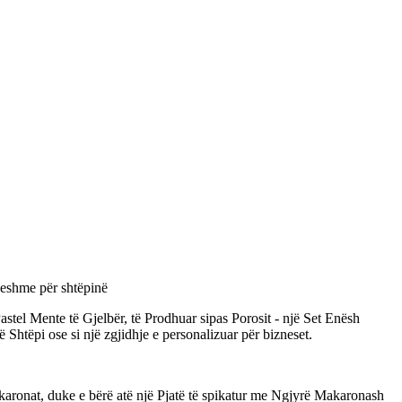
ueshme për shtëpinë
stel Mente të Gjelbër, të Prodhuar sipas Porosit - një Set Enësh
 Shtëpi ose si një zgjidhje e personalizuar për bizneset.
karonat, duke e bërë atë një Pjatë të spikatur me Ngjyrë Makaronash