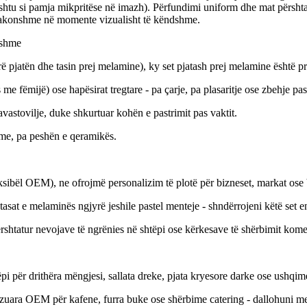
 (ashtu si pamja mikpritëse në imazh). Përfundimi uniform dhe mat përsh
 zakonshme në momente vizualisht të këndshme.
tshme
ë pjatën dhe tasin prej melamine), ky set pjatash prej melamine është pro
me fëmijë) ose hapësirat tregtare - pa çarje, pa plasaritje ose zbehje pas 
astovilje, duke shkurtuar kohën e pastrimit pas vaktit.
shme, pa peshën e qeramikës.
ibël OEM), ne ofrojmë personalizim të plotë për bizneset, markat ose 
asat e melaminës ngjyrë jeshile pastel menteje - shndërrojeni këtë set e
ërshtatur nevojave të ngrënies në shtëpi ose kërkesave të shërbimit kome
ër drithëra mëngjesi, sallata dreke, pjata kryesore darke ose ushqime t
izuara OEM për kafene, furra buke ose shërbime catering - dallohuni me