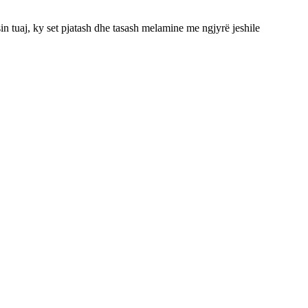
n tuaj, ky set pjatash dhe tasash melamine me ngjyrë jeshile