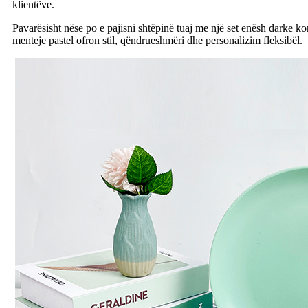
klientëve.
Pavarësisht nëse po e pajisni shtëpinë tuaj me një set enësh darke k
menteje pastel ofron stil, qëndrueshmëri dhe personalizim fleksibël.