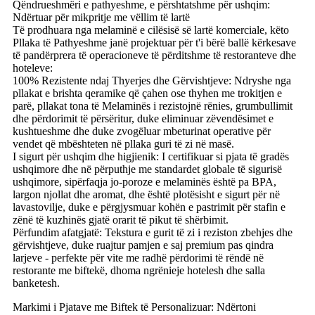
Qëndrueshmëri e pathyeshme, e përshtatshme për ushqim:
Ndërtuar për mikpritje me vëllim të lartë
Të prodhuara nga melaminë e cilësisë së lartë komerciale, këto
Pllaka të Pathyeshme janë projektuar për t'i bërë ballë kërkesave
të pandërprera të operacioneve të përditshme të restoranteve dhe
hoteleve:
100% Rezistente ndaj Thyerjes dhe Gërvishtjeve: Ndryshe nga
pllakat e brishta qeramike që çahen ose thyhen me trokitjen e
parë, pllakat tona të Melaminës i rezistojnë rënies, grumbullimit
dhe përdorimit të përsëritur, duke eliminuar zëvendësimet e
kushtueshme dhe duke zvogëluar mbeturinat operative për
vendet që mbështeten në pllaka guri të zi në masë.
I sigurt për ushqim dhe higjienik: I certifikuar si pjata të gradës
ushqimore dhe në përputhje me standardet globale të sigurisë
ushqimore, sipërfaqja jo-poroze e melaminës është pa BPA,
largon njollat ​​dhe aromat, dhe është plotësisht e sigurt për në
lavastovilje, duke e përgjysmuar kohën e pastrimit për stafin e
zënë të kuzhinës gjatë orarit të pikut të shërbimit.
Përfundim afatgjatë: Tekstura e gurit të zi i reziston zbehjes dhe
gërvishtjeve, duke ruajtur pamjen e saj premium pas qindra
larjeve - perfekte për vite me radhë përdorimi të rëndë në
restorante me biftekë, dhoma ngrënieje hotelesh dhe salla
banketesh.
Markimi i Pjatave me Biftek të Personalizuar: Ndërtoni