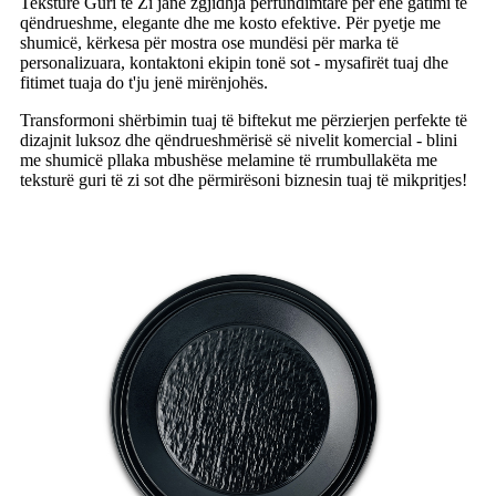
Teksturë Guri të Zi janë zgjidhja përfundimtare për enë gatimi të
qëndrueshme, elegante dhe me kosto efektive. Për pyetje me
shumicë, kërkesa për mostra ose mundësi për marka të
personalizuara, kontaktoni ekipin tonë sot - mysafirët tuaj dhe
fitimet tuaja do t'ju jenë mirënjohës.
Transformoni shërbimin tuaj të biftekut me përzierjen perfekte të
dizajnit luksoz dhe qëndrueshmërisë së nivelit komercial - blini
me shumicë pllaka mbushëse melamine të rrumbullakëta me
teksturë guri të zi sot dhe përmirësoni biznesin tuaj të mikpritjes!