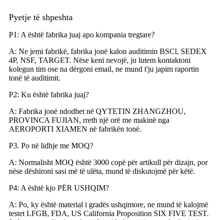
Pyetje të shpeshta
P1: A është fabrika juaj apo kompania tregtare?
A: Ne jemi fabrikë, fabrika jonë kalon auditimin BSCl, SEDEX
4P, NSF, TARGET. Nëse keni nevojë, ju lutem kontaktoni
kolegun tim ose na dërgoni email, ne mund t'ju japim raportin
tonë të auditimit.
P2: Ku është fabrika juaj?
A: Fabrika jonë ndodhet në QYTETIN ZHANGZHOU,
PROVINCA FUJIAN, rreth një orë me makinë nga
AEROPORTI XIAMEN në fabrikën tonë.
P3. Po në lidhje me MOQ?
A: Normalisht MOQ është 3000 copë për artikull për dizajn, por
nëse dëshironi sasi më të ulëta, mund të diskutojmë për këtë.
P4: A është kjo PËR USHQIM?
A: Po, ky është material i gradës ushqimore, ne mund të kalojmë
testet LFGB, FDA, US California Proposition SIX FIVE TEST.