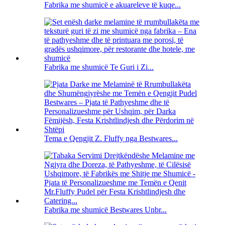
Fabrika me shumicë e akuareleve të kuqe...
Fabrika me shumicë Te Guri i Zi...
Tema e Qengjit Z. Fluffy nga Bestwares...
Fabrika me shumicë Bestwares Unbr...