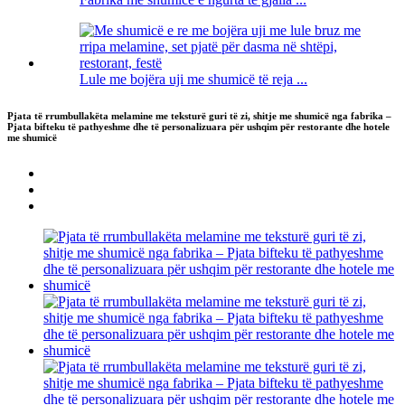
Lule me bojëra uji me shumicë të reja ...
Pjata të rrumbullakëta melamine me teksturë guri të zi, shitje me shumicë nga fabrika –
Pjata bifteku të pathyeshme dhe të personalizuara për ushqim për restorante dhe hotele
me shumicë