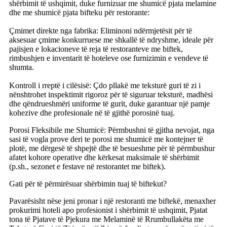
shërbimit të ushqimit, duke furnizuar me shumicë pjata melamine
dhe me shumicë pjata bifteku për restorante:
Çmimet direkte nga fabrika: Eliminoni ndërmjetësit për të
aksesuar çmime konkurruese me shkallë të ndryshme, ideale për
pajisjen e lokacioneve të reja të restoranteve me biftek,
rimbushjen e inventarit të hoteleve ose furnizimin e vendeve të
shumta.
Kontroll i rreptë i cilësisë: Çdo pllakë me teksturë guri të zi i
nënshtrohet inspektimit rigoroz për të siguruar teksturë, madhësi
dhe qëndrueshmëri uniforme të gurit, duke garantuar një pamje
kohezive dhe profesionale në të gjithë porosinë tuaj.
Porosi Fleksibile me Shumicë: Përmbushni të gjitha nevojat, nga
sasi të vogla prove deri te porosi me shumicë me kontejner të
plotë, me dërgesë të shpejtë dhe të besueshme për të përmbushur
afatet kohore operative dhe kërkesat maksimale të shërbimit
(p.sh., sezonet e festave në restorantet me biftek).
Gati për të përmirësuar shërbimin tuaj të biftekut?
Pavarësisht nëse jeni pronar i një restoranti me biftekë, menaxher
prokurimi hoteli apo profesionist i shërbimit të ushqimit, Pjatat
tona të Pjatave të Pjekura me Melaminë të Rrumbullakëta me