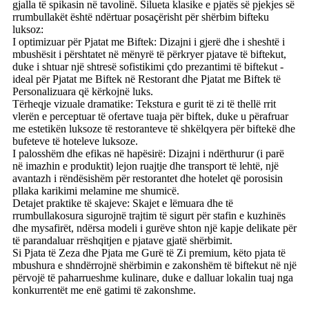
gjalla të spikasin në tavolinë. Silueta klasike e pjatës së pjekjes së
rrumbullakët është ndërtuar posaçërisht për shërbim bifteku
luksoz:
I optimizuar për Pjatat me Biftek: Dizajni i gjerë dhe i sheshtë i
mbushësit i përshtatet në mënyrë të përkryer pjatave të biftekut,
duke i shtuar një shtresë sofistikimi çdo prezantimi të biftekut -
ideal për Pjatat me Biftek në Restorant dhe Pjatat me Biftek të
Personalizuara që kërkojnë luks.
Tërheqje vizuale dramatike: Tekstura e gurit të zi të thellë rrit
vlerën e perceptuar të ofertave tuaja për biftek, duke u përafruar
me estetikën luksoze të restoranteve të shkëlqyera për biftekë dhe
bufeteve të hoteleve luksoze.
I palosshëm dhe efikas në hapësirë: Dizajni i ndërthurur (i parë
në imazhin e produktit) lejon ruajtje dhe transport të lehtë, një
avantazh i rëndësishëm për restorantet dhe hotelet që porosisin
pllaka karikimi melamine me shumicë.
Detajet praktike të skajeve: Skajet e lëmuara dhe të
rrumbullakosura sigurojnë trajtim të sigurt për stafin e kuzhinës
dhe mysafirët, ndërsa modeli i gurëve shton një kapje delikate për
të parandaluar rrëshqitjen e pjatave gjatë shërbimit.
Si Pjata të Zeza dhe Pjata me Gurë të Zi premium, këto pjata të
mbushura e shndërrojnë shërbimin e zakonshëm të biftekut në një
përvojë të paharrueshme kulinare, duke e dalluar lokalin tuaj nga
konkurrentët me enë gatimi të zakonshme.