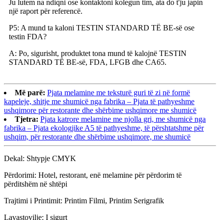
Ju lutem na ndiqni ose kontaktoni kolegun tim, ata do t'ju japin
një raport për referencë.
P5: A mund ta kaloni TESTIN STANDARD TË BE-së ose
testin FDA?
A: Po, sigurisht, produktet tona mund të kalojnë TESTIN
STANDARD TË BE-së, FDA, LFGB dhe CA65.
Më parë:
Pjata melamine me teksturë guri të zi në formë
kapeleje, shitje me shumicë nga fabrika – Pjata të pathyeshme
ushqimore për restorante dhe shërbime ushqimore me shumicë
Tjetra:
Pjata katrore melamine me njolla gri, me shumicë nga
fabrika – Pjata ekologjike A5 të pathyeshme, të përshtatshme për
ushqim, për restorante dhe shërbime ushqimore, me shumicë
Dekal: Shtypje CMYK
Përdorimi: Hotel, restorant, enë melamine për përdorim të
përditshëm në shtëpi
Trajtimi i Printimit: Printim Filmi, Printim Serigrafik
Lavastovilje: I sigurt