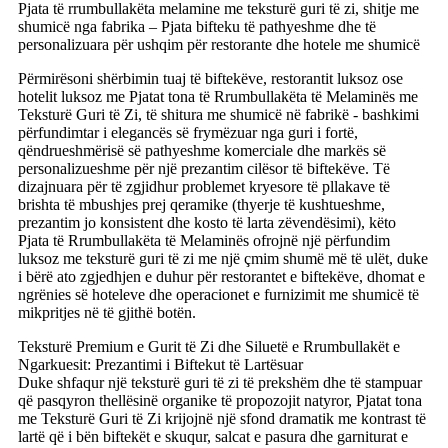
Pjata të rrumbullakëta melamine me teksturë guri të zi, shitje me
shumicë nga fabrika – Pjata bifteku të pathyeshme dhe të
personalizuara për ushqim për restorante dhe hotele me shumicë
Përmirësoni shërbimin tuaj të biftekëve, restorantit luksoz ose
hotelit luksoz me Pjatat tona të Rrumbullakëta të Melaminës me
Teksturë Guri të Zi, të shitura me shumicë në fabrikë - bashkimi
përfundimtar i elegancës së frymëzuar nga guri i fortë,
qëndrueshmërisë së pathyeshme komerciale dhe markës së
personalizueshme për një prezantim cilësor të biftekëve. Të
dizajnuara për të zgjidhur problemet kryesore të pllakave të
brishta të mbushjes prej qeramike (thyerje të kushtueshme,
prezantim jo konsistent dhe kosto të larta zëvendësimi), këto
Pjata të Rrumbullakëta të Melaminës ofrojnë një përfundim
luksoz me teksturë guri të zi me një çmim shumë më të ulët, duke
i bërë ato zgjedhjen e duhur për restorantet e biftekëve, dhomat e
ngrënies së hoteleve dhe operacionet e furnizimit me shumicë të
mikpritjes në të gjithë botën.
Teksturë Premium e Gurit të Zi dhe Siluetë e Rrumbullakët e
Ngarkuesit: Prezantimi i Biftekut të Lartësuar
Duke shfaqur një teksturë guri të zi të prekshëm dhe të stampuar
që pasqyron thellësinë organike të propozojit natyror, Pjatat tona
me Teksturë Guri të Zi krijojnë një sfond dramatik me kontrast të
lartë që i bën biftekët e skuqur, salcat e pasura dhe garniturat e