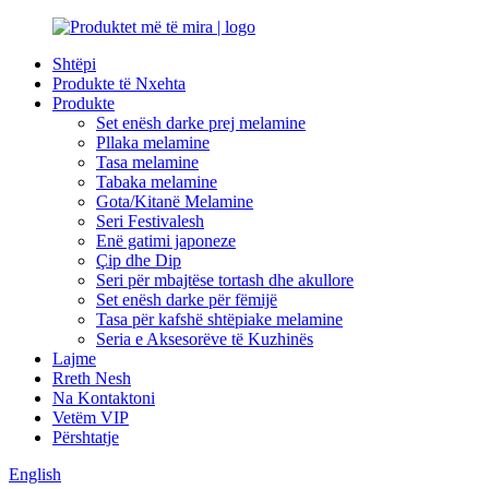
Shtëpi
Produkte të Nxehta
Produkte
Set enësh darke prej melamine
Pllaka melamine
Tasa melamine
Tabaka melamine
Gota/Kitanë Melamine
Seri Festivalesh
Enë gatimi japoneze
Çip dhe Dip
Seri për mbajtëse tortash dhe akullore
Set enësh darke për fëmijë
Tasa për kafshë shtëpiake melamine
Seria e Aksesorëve të Kuzhinës
Lajme
Rreth Nesh
Na Kontaktoni
Vetëm VIP
Përshtatje
English