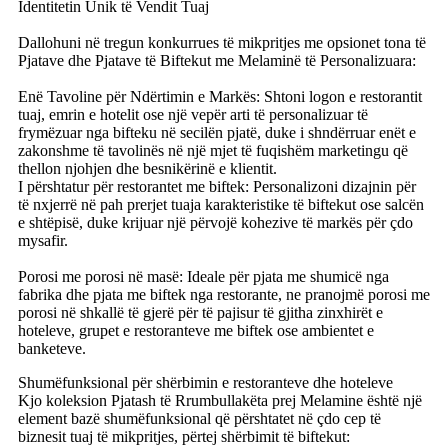
Identitetin Unik të Vendit Tuaj
Dallohuni në tregun konkurrues të mikpritjes me opsionet tona të
Pjatave dhe Pjatave të Biftekut me Melaminë të Personalizuara:
Enë Tavoline për Ndërtimin e Markës: Shtoni logon e restorantit
tuaj, emrin e hotelit ose një vepër arti të personalizuar të
frymëzuar nga bifteku në secilën pjatë, duke i shndërruar enët e
zakonshme të tavolinës në një mjet të fuqishëm marketingu që
thellon njohjen dhe besnikërinë e klientit.
I përshtatur për restorantet me biftek: Personalizoni dizajnin për
të nxjerrë në pah prerjet tuaja karakteristike të biftekut ose salcën
e shtëpisë, duke krijuar një përvojë kohezive të markës për çdo
mysafir.
Porosi me porosi në masë: Ideale për pjata me shumicë nga
fabrika dhe pjata me biftek nga restorante, ne pranojmë porosi me
porosi në shkallë të gjerë për të pajisur të gjitha zinxhirët e
hoteleve, grupet e restoranteve me biftek ose ambientet e
banketeve.
Shumëfunksional për shërbimin e restoranteve dhe hoteleve
Kjo koleksion Pjatash të Rrumbullakëta prej Melamine është një
element bazë shumëfunksional që përshtatet në çdo cep të
biznesit tuaj të mikpritjes, përtej shërbimit të biftekut: