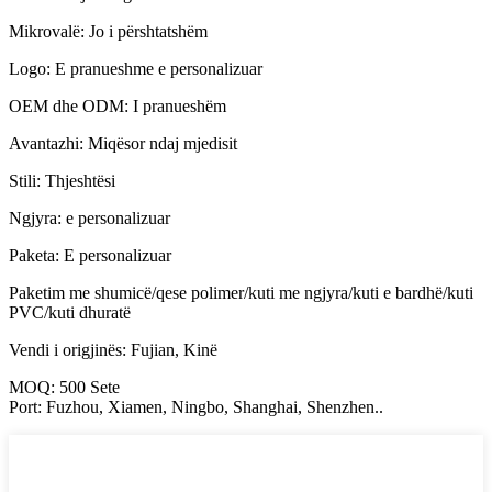
Mikrovalë: Jo i përshtatshëm
Logo: E pranueshme e personalizuar
OEM dhe ODM: I pranueshëm
Avantazhi: Miqësor ndaj mjedisit
Stili: Thjeshtësi
Ngjyra: e personalizuar
Paketa: E personalizuar
Paketim me shumicë/qese polimer/kuti me ngjyra/kuti e bardhë/kuti
PVC/kuti dhuratë
Vendi i origjinës: Fujian, Kinë
MOQ: 500 Sete
Port: Fuzhou, Xiamen, Ningbo, Shanghai, Shenzhen..