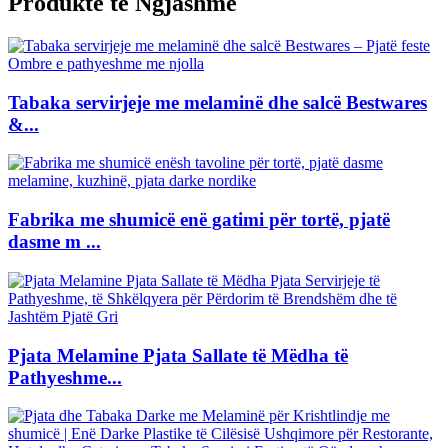
Produkte të Ngjashme
Tabaka servirjeje me melaminë dhe salcë Bestwares
&...
Fabrika me shumicë enë gatimi për tortë, pjatë
dasme m ...
Pjata Melamine Pjata Sallate të Mëdha të
Pathyeshme...