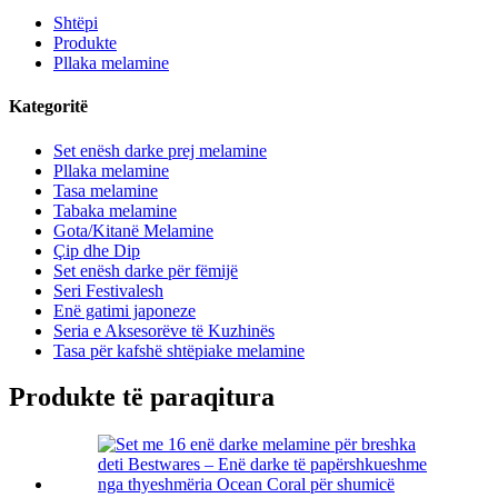
Shtëpi
Produkte
Pllaka melamine
Kategoritë
Set enësh darke prej melamine
Pllaka melamine
Tasa melamine
Tabaka melamine
Gota/Kitanë Melamine
Çip dhe Dip
Set enësh darke për fëmijë
Seri Festivalesh
Enë gatimi japoneze
Seria e Aksesorëve të Kuzhinës
Tasa për kafshë shtëpiake melamine
Produkte të paraqitura