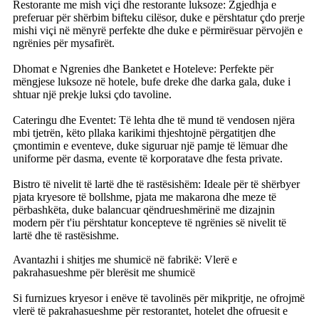
Restorante me mish viçi dhe restorante luksoze: Zgjedhja e
preferuar për shërbim bifteku cilësor, duke e përshtatur çdo prerje
mishi viçi në mënyrë perfekte dhe duke e përmirësuar përvojën e
ngrënies për mysafirët.
Dhomat e Ngrenies dhe Banketet e Hoteleve: Perfekte për
mëngjese luksoze në hotele, bufe dreke dhe darka gala, duke i
shtuar një prekje luksi çdo tavoline.
Cateringu dhe Eventet: Të lehta dhe të mund të vendosen njëra
mbi tjetrën, këto pllaka karikimi thjeshtojnë përgatitjen dhe
çmontimin e eventeve, duke siguruar një pamje të lëmuar dhe
uniforme për dasma, evente të korporatave dhe festa private.
Bistro të nivelit të lartë dhe të rastësishëm: Ideale për të shërbyer
pjata kryesore të bollshme, pjata me makarona dhe meze të
përbashkëta, duke balancuar qëndrueshmërinë me dizajnin
modern për t'iu përshtatur koncepteve të ngrënies së nivelit të
lartë dhe të rastësishme.
Avantazhi i shitjes me shumicë në fabrikë: Vlerë e
pakrahasueshme për blerësit me shumicë
Si furnizues kryesor i enëve të tavolinës për mikpritje, ne ofrojmë
vlerë të pakrahasueshme për restorantet, hotelet dhe ofruesit e