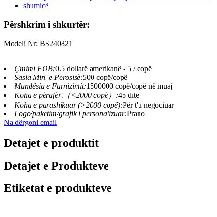
Përshkrim i shkurtër:
Modeli Nr: BS240821
Çmimi FOB:
0.5 dollarë amerikanë - 5 / copë
Sasia Min. e Porosisë:
500 copë/copë
Mundësia e Furnizimit:
1500000 copë/copë në muaj
Koha e përafërt（<2000 copë）:
45 ditë
Koha e parashikuar (>2000 copë):
Për t'u negociuar
Logo/paketim/grafik i personalizuar:
Prano
Na dërgoni email
Detajet e produktit
Detajet e Produkteve
Etiketat e produkteve