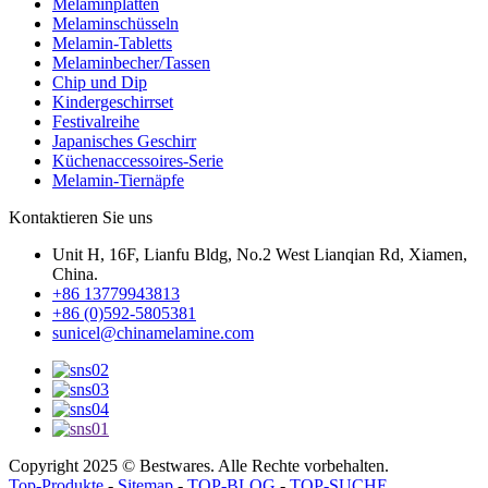
Melaminplatten
Melaminschüsseln
Melamin-Tabletts
Melaminbecher/Tassen
Chip und Dip
Kindergeschirrset
Festivalreihe
Japanisches Geschirr
Küchenaccessoires-Serie
Melamin-Tiernäpfe
Kontaktieren Sie uns
Unit H, 16F, Lianfu Bldg, No.2 West Lianqian Rd, Xiamen,
China.
+86 13779943813
+86 (0)592-5805381
sunicel@chinamelamine.com
Copyright 2025 © Bestwares. Alle Rechte vorbehalten.
Top-Produkte
-
Sitemap
-
TOP-BLOG
-
TOP-SUCHE