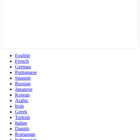
English
French
German
Portuguese
Spanish
Russian
Japanese
Korean
Arabic
Irish
Greek
Turkish
Italian
Danish
Romanian
Indonesian