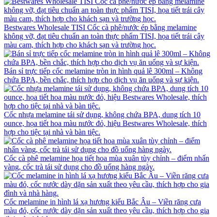
Bestwares Wholesale TISI Cốc cà phê/nước ép bằng melamine
không vỡ, đạt tiêu chuẩn an toàn thực phẩm TISI, họa tiết trái cây
màu cam, thích hợp cho khách sạn và trường học.
Bán sỉ trực tiếp cốc melamine tròn in hình quả lê 300ml – Không
chứa BPA, bền chắc, thích hợp cho dịch vụ ăn uống và sự kiện.
Cốc nhựa melamine tái sử dụng, không chứa BPA, dung tích 10
ounce, họa tiết hoa màu nước đỏ, hiệu Bestwares Wholesale, thích
hợp cho tiệc tại nhà và bàn tiệc.
Cốc cà phê melamine họa tiết hoa mùa xuân tùy chỉnh – điểm nhấn
vàng, cốc trà tái sử dụng cho đồ uống hàng ngày.
Cốc melamine in hình lá xạ hương kiểu Bắc Âu – Viền răng cưa
màu đỏ, cốc nước dày dặn sản xuất theo yêu cầu, thích hợp cho gia