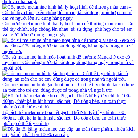
đình và nhà hàng.
Cốc nước melamine hình hải ly hoạt hình dễ thương màu cam – Có
thể tùy chỉnh, xếp chồng lên nhau, tái sử dụng, phù hợp cho trẻ em
và người lớn sử dụng hàng ngày.
Cốc sứ melamine hình mèo hoạt hình dễ thương Maneki Neko có
tay cầm – Cốc uống nước tái sử dụng dùng hàng ngày trong nhà và
ngoài trời.
Cốc melamine in hình gấu hoạt hình – Có thể tùy chỉnh, tái sử dụng,
an toàn cho trẻ em, dùng được cả trong nhà và ngoài trời.
Bộ tách trà melamine họa tiết gạch Thổ Nhĩ Kỳ tùy chỉnh: 100-
460ml, thiết kế in hình màu sắc nét | Đồ uống bền, an toàn thực
phẩm (có thể tùy chỉnh)