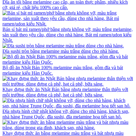
Đĩa ăn tối bằng melamine cao cấp, an toàn thực phẩm, nhiều kích
cỡ, giá rẻ, chất liệu 100% cao cấp.
Bán sỉ bát mì ramen/phở bằng nhựa không vỡ, màu trắng melamine,
sản xuất theo yêu cầu, dùng cho nhà hàng. Bát mì ramen/udon kiểu
Nhật.
Đĩa sushi tròn bằng melamine màu trắng dùng cho nhà hàng.
Bộ đồ ăn Nhật Bản 100% melamine màu trắng, gồm đĩa và bát
melamine kiểu Hàn Quốc.
Khay đựng thức ăn Nhật Bản bằng nhựa melamine thân thiện với
môi trường, dùng đựng cà phê, hạt cà phê, bữa sáng.
Đĩa nhựa hình chữ nhật không vỡ, dùng cho nhà hàng, khách sạn,
nhà hàng Trung Quốc, đĩa sushi, đĩa melamine họa tiết san hô.
Khay đựng thức ăn bằng melamine màu trắng và bát nhựa màu