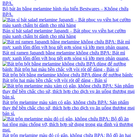
Bộ bát ăn bằng melamine hình rùa biển Bestwares – Không chứa
BPA.
Bán sỉ bát salad melamine Japandi – Bát phục vụ viền hạt cườm
màu xanh chấm bi dành cho nhà hàng
Bát mì ramen Japandi bằng melamine không chứa BPA: Bát mì
mực xanh lốm đốm với họa tiết gợn sóng và lớp men phản quang.
Bát trộn bột bằng melamine không chứa BPA dùng để nướng bánh:
Bát trộn hai màu bền chắc với vòi rót dễ dàng - Bán sỉ
Bát trộn melamine màu xám có gân, không chứa BPA: Sản phẩm
thay thế bền chắc cho sứ, thích hợp cho dịch vụ ăn uống thương mại
bán sỉ.
Bát trộn melamine màu đỏ có gân, không chứa BPA: Bộ đồ ăn hai