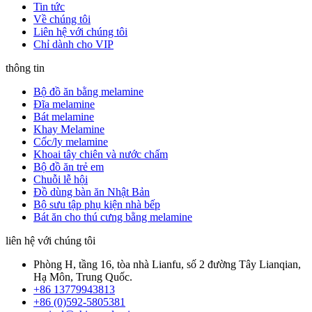
Tin tức
Về chúng tôi
Liên hệ với chúng tôi
Chỉ dành cho VIP
thông tin
Bộ đồ ăn bằng melamine
Đĩa melamine
Bát melamine
Khay Melamine
Cốc/ly melamine
Khoai tây chiên và nước chấm
Bộ đồ ăn trẻ em
Chuỗi lễ hội
Đồ dùng bàn ăn Nhật Bản
Bộ sưu tập phụ kiện nhà bếp
Bát ăn cho thú cưng bằng melamine
liên hệ với chúng tôi
Phòng H, tầng 16, tòa nhà Lianfu, số 2 đường Tây Lianqian,
Hạ Môn, Trung Quốc.
+86 13779943813
+86 (0)592-5805381