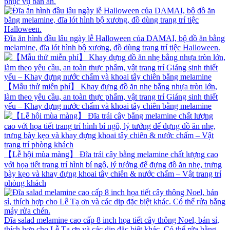
phục vụ bàn ăn.
Đĩa ăn hình đầu lâu ngày lễ Halloween của DAMAI, bộ đồ ăn bằng
melamine, đĩa lót hình bộ xương, đồ dùng trang trí tiệc Halloween.
【Mẫu thử miễn phí】 Khay đựng đồ ăn nhẹ bằng nhựa tròn lớn,
làm theo yêu cầu, an toàn thực phẩm, vật trang trí Giáng sinh thiết
yếu – Khay đựng nước chấm và khoai tây chiên bằng melamine
【Lễ hội mùa màng】 Đĩa trái cây bằng melamine chất lượng cao
với họa tiết trang trí hình bí ngô, lý tưởng để đựng đồ ăn nhẹ, trưng
bày kẹo và khay đựng khoai tây chiên & nước chấm – Vật trang trí
phòng khách
Đĩa salad melamine cao cấp 8 inch họa tiết cây thông Noel, bán sỉ,
thích hợp cho Lễ Tạ ơn và các dịp đặc biệt khác. Có thể rửa bằng