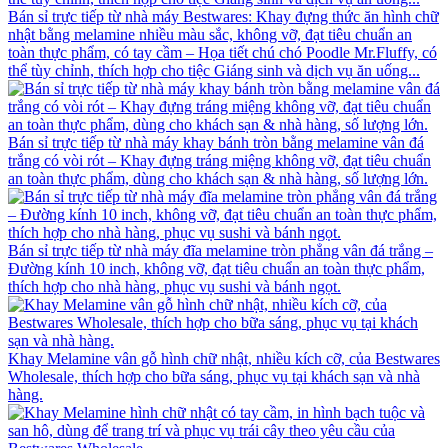
Bán sỉ trực tiếp từ nhà máy Bestwares: Khay đựng thức ăn hình chữ
nhật bằng melamine nhiều màu sắc, không vỡ, đạt tiêu chuẩn an
toàn thực phẩm, có tay cầm – Họa tiết chú chó Poodle Mr.Fluffy, có
thể tùy chỉnh, thích hợp cho tiệc Giáng sinh và dịch vụ ăn uống...
Bán sỉ trực tiếp từ nhà máy khay bánh tròn bằng melamine vân đá
trắng có vòi rót – Khay đựng tráng miệng không vỡ, đạt tiêu chuẩn
an toàn thực phẩm, dùng cho khách sạn & nhà hàng, số lượng lớn.
Bán sỉ trực tiếp từ nhà máy đĩa melamine tròn phẳng vân đá trắng –
Đường kính 10 inch, không vỡ, đạt tiêu chuẩn an toàn thực phẩm,
thích hợp cho nhà hàng, phục vụ sushi và bánh ngọt.
Khay Melamine vân gỗ hình chữ nhật, nhiều kích cỡ, của Bestwares
Wholesale, thích hợp cho bữa sáng, phục vụ tại khách sạn và nhà
hàng.