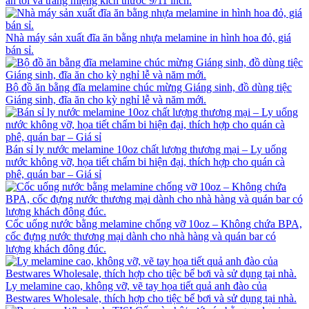
ăn tối và tráng miệng kích thước 9/11 inch.
Nhà máy sản xuất đĩa ăn bằng nhựa melamine in hình hoa đỏ, giá
bán sỉ.
Bộ đồ ăn bằng đĩa melamine chúc mừng Giáng sinh, đồ dùng tiệc
Giáng sinh, đĩa ăn cho kỳ nghỉ lễ và năm mới.
Bán sỉ ly nước melamine 10oz chất lượng thương mại – Ly uống
nước không vỡ, họa tiết chấm bi hiện đại, thích hợp cho quán cà
phê, quán bar – Giá sỉ
Cốc uống nước bằng melamine chống vỡ 10oz – Không chứa BPA,
cốc đựng nước thương mại dành cho nhà hàng và quán bar có
lượng khách đông đúc.
Ly melamine cao, không vỡ, vẽ tay họa tiết quả anh đào của
Bestwares Wholesale, thích hợp cho tiệc bể bơi và sử dụng tại nhà.