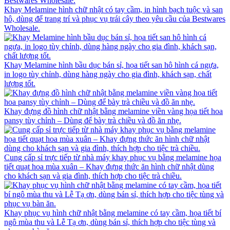
Khay Melamine hình chữ nhật có tay cầm, in hình bạch tuộc và san
hô, dùng để trang trí và phục vụ trái cây theo yêu cầu của Bestwares
Wholesale.
Khay Melamine hình bầu dục bán sỉ, họa tiết san hô hình cá ngựa,
in logo tùy chỉnh, dùng hàng ngày cho gia đình, khách sạn, chất
lượng tốt.
Khay đựng đồ hình chữ nhật bằng melamine viền vàng họa tiết hoa
pansy tùy chỉnh – Dùng để bày trà chiều và đồ ăn nhẹ.
Cung cấp sỉ trực tiếp từ nhà máy khay phục vụ bằng melamine họa
tiết quạt hoa mùa xuân – Khay đựng thức ăn hình chữ nhật dùng
cho khách sạn và gia đình, thích hợp cho tiệc trà chiều.
Khay phục vụ hình chữ nhật bằng melamine có tay cầm, họa tiết bí
ngô mùa thu và Lễ Tạ ơn, dùng bán sỉ, thích hợp cho tiệc tùng và