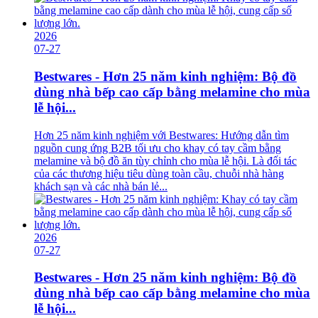
2026
07-27
Bestwares - Hơn 25 năm kinh nghiệm: Bộ đồ
dùng nhà bếp cao cấp bằng melamine cho mùa
lễ hội...
Hơn 25 năm kinh nghiệm với Bestwares: Hướng dẫn tìm
nguồn cung ứng B2B tối ưu cho khay có tay cầm bằng
melamine và bộ đồ ăn tùy chỉnh cho mùa lễ hội. Là đối tác
của các thương hiệu tiêu dùng toàn cầu, chuỗi nhà hàng
khách sạn và các nhà bán lẻ...
2026
07-27
Bestwares - Hơn 25 năm kinh nghiệm: Bộ đồ
dùng nhà bếp cao cấp bằng melamine cho mùa
lễ hội...