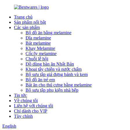
Trang chủ
Sản phẩm nổi bật
Các sản phẩm
Bộ đồ ăn bằng melamine
Đĩa melamine
Bát melamine
Khay Melamine
Cốc/ly melamine
Chuỗi lễ hội
Đồ dùng bàn ăn Nhật Bản
Khoai tây chiên và nước chấm
Bộ sưu tập giá đựng bánh và kem
Bộ đồ ăn trẻ em
Bát ăn cho thú cưng bằng melamine
Bộ sưu tập phụ kiện nhà bếp
Tin tức
Về chúng tôi
Liên hệ với chúng tôi
Chỉ dành cho VIP
Tùy chỉnh
English