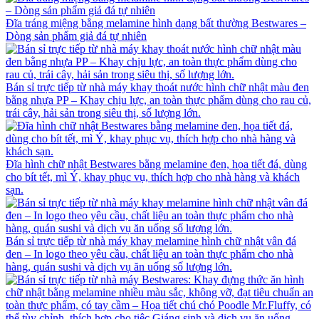
Đĩa tráng miệng bằng melamine hình dạng bất thường Bestwares –
Dòng sản phẩm giả đá tự nhiên
Bán sỉ trực tiếp từ nhà máy khay thoát nước hình chữ nhật màu đen
bằng nhựa PP – Khay chịu lực, an toàn thực phẩm dùng cho rau củ,
trái cây, hải sản trong siêu thị, số lượng lớn.
Đĩa hình chữ nhật Bestwares bằng melamine đen, họa tiết đá, dùng
cho bít tết, mì Ý, khay phục vụ, thích hợp cho nhà hàng và khách
sạn.
Bán sỉ trực tiếp từ nhà máy khay melamine hình chữ nhật vân đá
đen – In logo theo yêu cầu, chất liệu an toàn thực phẩm cho nhà
hàng, quán sushi và dịch vụ ăn uống số lượng lớn.