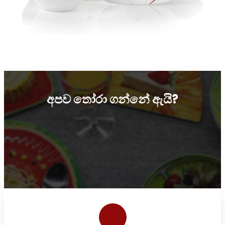
අපව තෝරා ගන්නේ ඇයි?