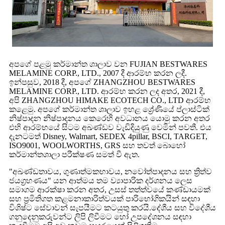
අපගේ පළමු කර්මාන්ත ශාලාව වන FUJIAN BESTWARES
MELAMINE CORP., LTD., 2007 දී ආරම්භ කරන ලදී.
ඉන්පසුව, 2018 දී, අපගේ ZHANGZHOU BESTWARES
MELAMINE CORP., LTD. ආරම්භ කරන ලද අතර, 2021 දී,
අපි ZHANGZHOU HIMAKE ECOTECH CO., LTD ආරම්භ
කළෙමු. අපගේ කර්මාන්ත ශාලාව ඉහළ ශ්‍රේණියේ ප්ලාස්ටික්
නිෂ්පාදන නිෂ්පාදනය කෙරෙහි අවධානය යොමු කරන අතර
එහි ආරම්භයේ සිටම අඛණ්ඩව වැඩිදියුණු වෙමින් පවතී. එය
දැනටමත් Disney, Walmart, SEDEX 4pillar, BSCI, TARGET,
ISO9001, WOOLWORTHS, GRS සහ තවත් බොහෝ
කර්මාන්තශාලා පරීක්ෂණ සමත් වී ඇත.
"අඛණ්ඩතාවය, ගුණාත්මකභාවය, නවෝත්පාදනය සහ ත්‍රිත්ව
ජයග්‍රහණය" යන ආත්මය තම ව්‍යාපාරික දර්ශනය ලෙස
සමාගම ආරක්ෂා කරන අතර, උසස් තත්ත්වයේ කණ්ඩායමක්
සහ ප්‍රමිතිගත කළමනාකාරිත්වයක් පාරිභෝගිකයින් සඳහා
විශිෂ්ට සේවාවන් සැපයීමට කටයුතු කරයි.දේශීය සහ විදේශීය
ගනුදෙනුකරුවන්ට ලිපි ලිවීමට හෝ උපදේශනය සඳහා