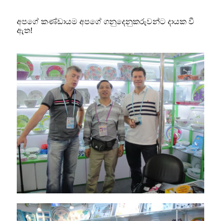
අපගේ කණ්ඩායම අපගේ ගනුදෙනුකරුවන්ට දායක වී
ඇත!