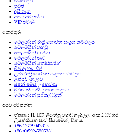
නිෂ්පාදන
පුවත්
අපි ගැන
අපව අමතන්න
VIP පමණි
තොරතුරු
මෙලමයින් රාත්‍රී භෝජන සංග්‍රහ කට්ටලය
මෙලමයින් තහඩු
මෙලමයින් භාජන
මෙලමයින් තැටි
මෙලමයින් කෝප්ප/මග්
චිප් ඇන්ඩ් ඩිප්
ළමා රාත්‍රී භෝජන සංග්‍රහ කට්ටලය
උත්සව මාලාව
ජපන් මේස උපකරණ
මුළුතැන්ගෙයි උපාංග මාලාව
මෙලමයින් සුරතල් බඳුන්
අපව අමතන්න
ඒකකය H, 16F, ලියන්ෆු ගොඩනැගිල්ල, අංක 2 බටහිර
ලියන්කියන් පාර, ෂියාමෙන්, චීනය.
+86 13779943813
+86 (0)592-5805381