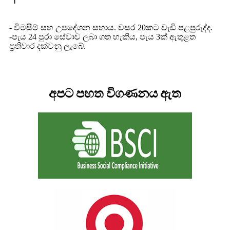
- විමසීම් සහ උපදේශන සහාය. වසර 20කට වැඩි පළපුරුද්ද.
-පැය 24 පුරා සේවාව ලබා ගත හැකිය, පැය 3ක් ඇතුළත
ප්‍රතිචාර දක්වනු ලැබේ.
අපට පහත විගණනය ඇත