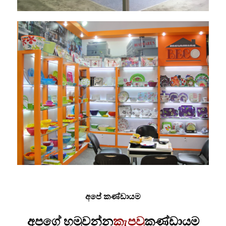
අපේ කණ්ඩායම
අපගේ හමුවන්න
කැපවූ
කණ්ඩායම