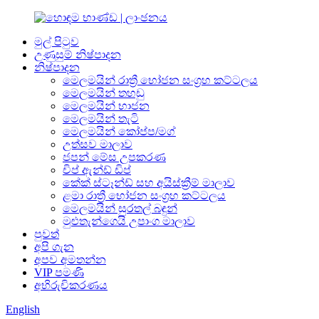
මුල් පිටුව
උණුසුම් නිෂ්පාදන
නිෂ්පාදන
මෙලමයින් රාත්‍රී භෝජන සංග්‍රහ කට්ටලය
මෙලමයින් තහඩු
මෙලමයින් භාජන
මෙලමයින් තැටි
මෙලමයින් කෝප්ප/මග්
උත්සව මාලාව
ජපන් මේස උපකරණ
චිප් ඇන්ඩ් ඩිප්
කේක් ස්ටෑන්ඩ් සහ අයිස්ක්‍රීම් මාලාව
ළමා රාත්‍රී භෝජන සංග්‍රහ කට්ටලය
මෙලමයින් සුරතල් බඳුන්
මුළුතැන්ගෙයි උපාංග මාලාව
පුවත්
අපි ගැන
අපව අමතන්න
VIP පමණි
අභිරුචිකරණය
English