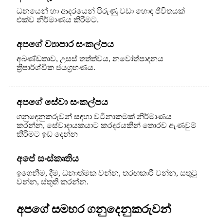
ධනයෙන් හා ආදරයෙන් පිරුණු වඩා හොඳ ජීවිතයක්
එක්ව නිර්මාණය කිරීමට.
අපගේ ව්‍යාපාර සංකල්පය
අඛණ්ඩතාව, උසස් තත්ත්වය, නවෝත්පාදනය
ත්‍රිපාර්ශ්වික ජයග්‍රහණය.
අපගේ සේවා සංකල්පය
ගනුදෙනුකරුවන් සඳහා වටිනාකමක් නිර්මාණය
කරන්න, සේවාදායකයාට කරදරයකින් තොරව ඇණවුම්
කිරීමට ඉඩ දෙන්න
අපේ සංස්කෘතිය
ඉගෙනීම, දීම, ධනාත්මක වන්න, තරඟකාරී වන්න, සතුටු
වන්න, ස්තූති කරන්න.
අපගේ සමහර ගනුදෙනුකරුවන්