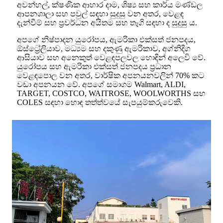
අවන්හල්, ක්ෂණික ආහාර දාම, ශිෂ්‍ය සහ කාර්ය මණ්ඩල
ආපනශාලා සහ පවුල් සඳහා සුදුසු වන අතර, වෙළඳ
දැන්වීම් සහ ප්‍රවර්ධන අයිතම සහ තෑගි සඳහා ද සුදුසු ය.
අපගේ නිෂ්පාදන යුරෝපය, ඇමරිකා එක්සත් ජනපදය,
ඕස්ට්‍රේලියාව, මධ්‍යම සහ දකුණු ඇමරිකාව, අග්නිදිග
ආසියාව සහ අනෙකුත් වෙළඳපලවල හොඳින් අලෙවි වේ.
යුරෝපය සහ ඇමරිකා එක්සත් ජනපදය ප්‍රධාන
වෙළඳපොල වන අතර, වාර්ෂික අපනයනවලින් 70% කට
වඩා අපනයන වේ. අපගේ සමාගම Walmart, ALDI,
TARGET, COSTCO, WAITROSE, WOOLWORTHS සහ
COLES සඳහා හොඳ තත්ත්වයේ සැපයුම්කරුවෙකි.