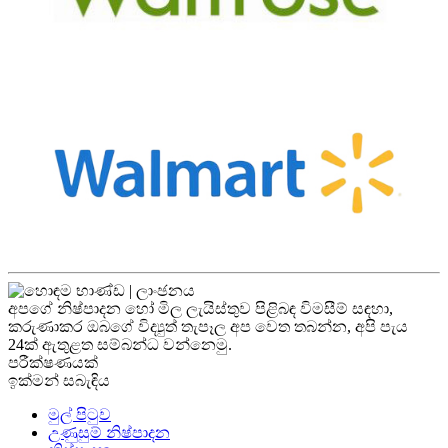
අපගේ නිෂ්පාදන හෝ මිල ලැයිස්තුව පිළිබඳ විමසීම් සඳහා,
කරුණාකර ඔබගේ විද්‍යුත් තැපෑල අප වෙත තබන්න, අපි පැය
24ක් ඇතුළත සම්බන්ධ වන්නෙමු.
පරීක්ෂණයක්
ඉක්මන් සබැඳිය
මුල් පිටුව
උණුසුම් නිෂ්පාදන