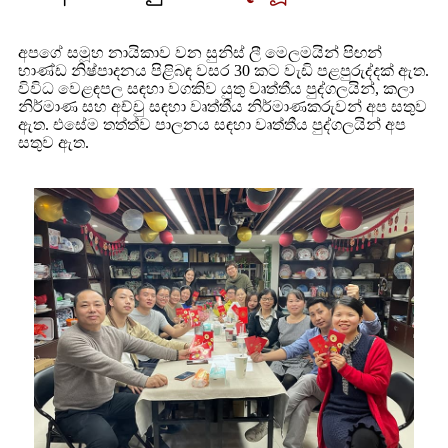
අපගේ සමූහ නායිකාව වන සුනිස් ලී මෙලමයින් පිඟන්
භාණ්ඩ නිෂ්පාදනය පිළිබඳ වසර 30 කට වැඩි පළපුරුද්දක් ඇත.
විවිධ වෙළඳපල සඳහා වගකිව යුතු වෘත්තීය පුද්ගලයින්, කලා
නිර්මාණ සහ අච්චු සඳහා වෘත්තීය නිර්මාණකරුවන් අප සතුව
ඇත. එසේම තත්ත්ව පාලනය සඳහා වෘත්තීය පුද්ගලයින් අප
සතුව ඇත.