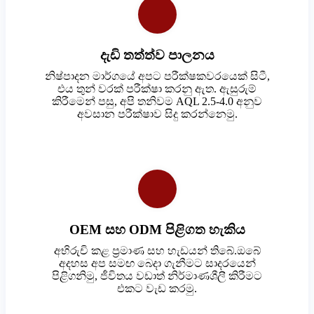
දැඩි තත්ත්ව පාලනය
නිෂ්පාදන මාර්ගයේ අපට පරීක්ෂකවරයෙක් සිටී,
එය තුන් වරක් පරීක්ෂා කරනු ඇත. ඇසුරුම්
කිරීමෙන් පසු, අපි තනිවම AQL 2.5-4.0 අනුව
අවසාන පරීක්ෂාව සිදු කරන්නෙමු.
OEM සහ ODM පිළිගත හැකිය
අභිරුචි කළ ප්‍රමාණ සහ හැඩයන් තිබේ.ඔබේ
අදහස අප සමඟ බෙදා ගැනීමට සාදරයෙන්
පිළිගනිමු, ජීවිතය වඩාත් නිර්මාණශීලී කිරීමට
එකට වැඩ කරමු.