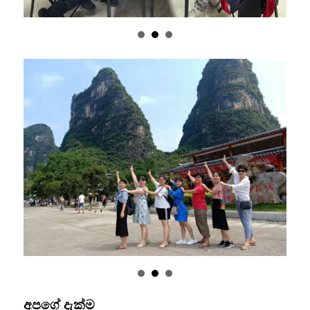
අපගේ දැක්ම