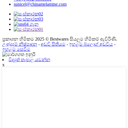
sunicel@chinamelamine.com
ප්‍රකාශන හිමිකම 2025 © Bestwares සියලුම හිමිකම් ඇවිරිණි.
උණුසුම් නිෂ්පාදන
-
අඩවි සිතියම
-
ඉහළම බ්ලොග් අඩවිය
-
ඉහළම සෙවීම
විද්‍යුත් තැපෑල යවන්න
x