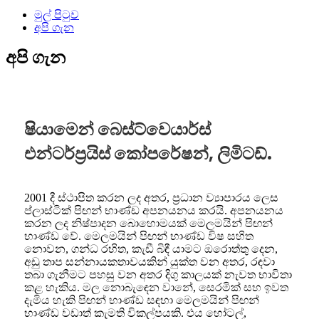
මුල් පිටුව
අපි ගැන
අපි ගැන
ෂියාමෙන් බෙස්ට්වෙයාර්ස්
එන්ටර්ප්‍රයිස් කෝපරේෂන්, ලිමිටඩ්.
2001 දී ස්ථාපිත කරන ලද අතර, ප්‍රධාන ව්‍යාපාරය ලෙස
ප්ලාස්ටික් පිඟන් භාණ්ඩ අපනයනය කරයි. අපනයනය
කරන ලද නිෂ්පාදන බොහොමයක් මෙලමයින් පිඟන්
භාණ්ඩ වේ. මෙලමයින් පිඟන් භාණ්ඩ විෂ සහිත
නොවන, ගන්ධ රහිත, කැඩී බිඳී යාමට ඔරොත්තු දෙන,
අඩු තාප සන්නායකතාවයකින් යුක්ත වන අතර, රඳවා
තබා ගැනීමට පහසු වන අතර දිගු කාලයක් නැවත භාවිතා
කළ හැකිය. මල නොබැඳෙන වානේ, සෙරමික් සහ ඉවත
දැමිය හැකි පිඟන් භාණ්ඩ සඳහා මෙලමයින් පිඟන්
භාණ්ඩ වඩාත් කැමති විකල්පයකි. එය හෝටල්,