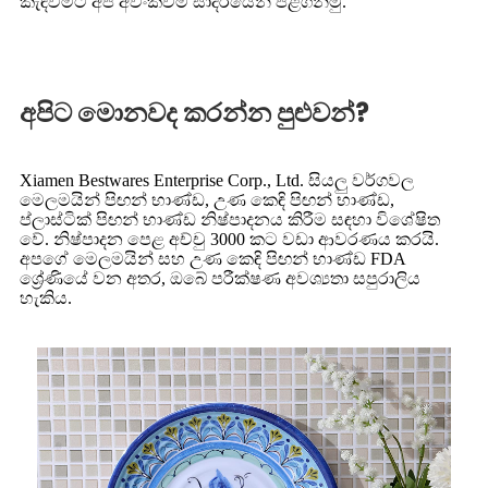
කැඳවීමට අපි අවංකවම සාදරයෙන් පිළිගනිමු.
අපිට මොනවද කරන්න පුළුවන්?
Xiamen Bestwares Enterprise Corp., Ltd. සියලු වර්ගවල
මෙලමයින් පිඟන් භාණ්ඩ, උණ කෙඳි පිඟන් භාණ්ඩ,
ප්ලාස්ටික් පිඟන් භාණ්ඩ නිෂ්පාදනය කිරීම සඳහා විශේෂිත
වේ. නිෂ්පාදන පෙළ අච්චු 3000 කට වඩා ආවරණය කරයි.
අපගේ මෙලමයින් සහ උණ කෙඳි පිඟන් භාණ්ඩ FDA
ශ්‍රේණියේ වන අතර, ඔබේ පරීක්ෂණ අවශ්‍යතා සපුරාලිය
හැකිය.