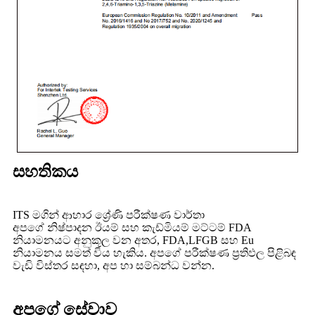
සහතිකය
ITS මගින් ආහාර ශ්‍රේණි පරීක්ෂණ වාර්තා
අපගේ නිෂ්පාදන ඊයම් සහ කැඩ්මියම් මට්ටම් FDA
නියාමනයට අනුකූල වන අතර, FDA,LFGB සහ Eu
නියාමනය සමත් විය හැකිය. අපගේ පරීක්ෂණ ප්‍රතිඵල පිළිබඳ
වැඩි විස්තර සඳහා, අප හා සම්බන්ධ වන්න.
අපගේ සේවාව