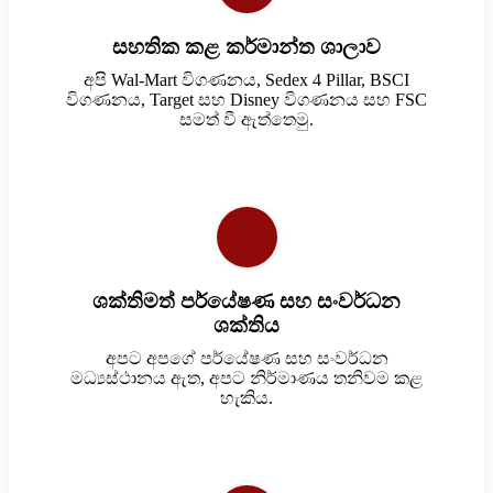
සහතික කළ කර්මාන්ත ශාලාව
අපි Wal-Mart විගණනය, Sedex 4 Pillar, BSCI
විගණනය, Target සහ Disney විගණනය සහ FSC
සමත් වී ඇත්තෙමු.
ශක්තිමත් පර්යේෂණ සහ සංවර්ධන
ශක්තිය
අපට අපගේ පර්යේෂණ සහ සංවර්ධන
මධ්‍යස්ථානය ඇත, අපට නිර්මාණය තනිවම කළ
හැකිය.