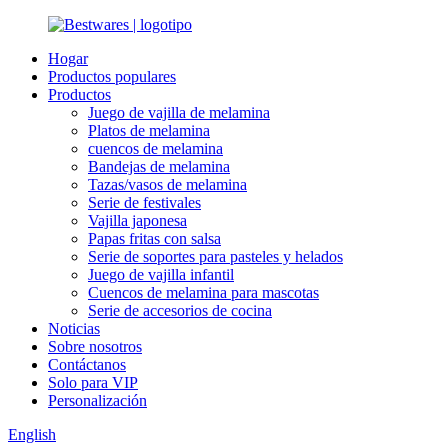
Hogar
Productos populares
Productos
Juego de vajilla de melamina
Platos de melamina
cuencos de melamina
Bandejas de melamina
Tazas/vasos de melamina
Serie de festivales
Vajilla japonesa
Papas fritas con salsa
Serie de soportes para pasteles y helados
Juego de vajilla infantil
Cuencos de melamina para mascotas
Serie de accesorios de cocina
Noticias
Sobre nosotros
Contáctanos
Solo para VIP
Personalización
English