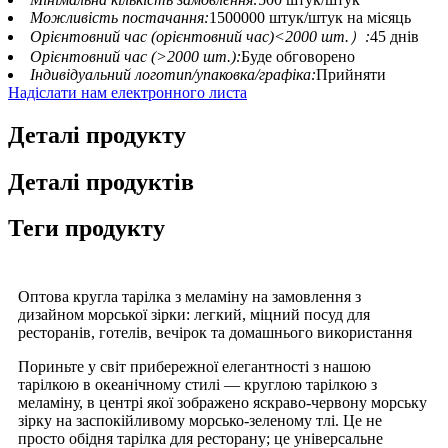
Можливість постачання:
1500000 штук/штук на місяць
Орієнтовний час (орієнтовний час)<2000 шт.）:
45 днів
Орієнтовний час (>2000 шт.):
Буде обговорено
Індивідуальний логотип/упаковка/графіка:
Прийняти
Надіслати нам електронного листа
Деталі продукту
Деталі продуктів
Теги продукту
Оптова кругла тарілка з меламіну на замовлення з
дизайном морської зірки: легкий, міцний посуд для
ресторанів, готелів, вечірок та домашнього використання
Пориньте у світ прибережної елегантності з нашою
тарілкою в океанічному стилі — круглою тарілкою з
меламіну, в центрі якої зображено яскраво-червону морську
зірку на заспокійливому морсько-зеленому тлі. Це не
просто обідня тарілка для ресторану; це універсальне