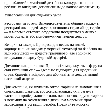
привабливий океанічний дизайн та конкурентні ціни
роблять їх вигідним доповненням до вашого асортименту.
Універсальний для будь-яких умов
Ресторани та готелі: Використовуйте як обідню тарілку в
ресторані для подачі закусок, основних страв або десертів
— її морська естетика бездоганно поєднується з меню з
морепродуктів або прибережними темами декору.
Вечірки та заходи: Прикраса для весіль на пляжі,
корпоративних заходах у морській тематиці чи барбекю на
задньому дворі — додасть грайливого, але водночас
вишуканого шарму будь-якій зустрічі.
Домашнє використання: Привнесіть морську атмосферу на
свій кухонний стіл — ідеально підходить для щоденних
страв, бранчів вихідного дня або навіть як декоративний
настінний акцент.
Для компаній, які шукають оптові тарілки на замовлення з
океанським шармом, або домовласників, які прагнуть
частинки прибережного стилю, наша оптова кругла тарілка
з меламіну на замовлення з дизайном морських зірок
задовольнить усі ваші потреби. Поєднуйте морську