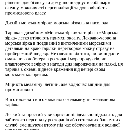
рішення для бізнесу та дому, що поєднує в собі шарм
океану, можливості персоналізації та довговічність
промислового класу.
Дизайн морських зірок: морська візуальна насолода
Тарілка з дизайном «Морська зірка» та тарілка «Морська
зірка» легко втілюють примхи океану. Яскраво-червона
морська зірка в поєднанні з витонченими морськими
деталями на краю тарілки перетворює кожну страву на
прибережний шедевр. Незалежно від того, чи ви подаєте
смаженого лобстера в ресторані морепродуктів, чи
влаштовуєте вечірку з нагоди дня народження на пляжі, ця
тарілка в океані піднесе враження від вечері своїм
морським колоритом.
Міцність меламіну: легкий, але водночас міцний для
промисловості
Виготовлена ​​з високоякісного меламіну, ця меламінова
тарілка:
Легкий та простий у використанні: ідеально підходить для
зайнятого персоналу ресторанів або готельних банкетних
служб, зменшуючи втому під час обслуговування великої