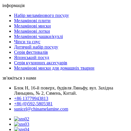
інформація
Набір меламінового посуду
Меламінові плити
Меламінові миски
Меламінові лотки
Меламінові чашки/кухлі
Чіпси та соус
Дитячий набір посуду
Серія фестивалів
Японський посуд
Серія кухонних аксесуарів
Меламінові миски для домашніх тварин
зв'яжіться з нами
Блок H, 16-й поверх, будівля Ляньфу, вул. Західна
Ляньцянь, № 2, Сямень, Китай.
+86 13779943813
+86 (0)592-5805381
sunicel@chinamelamine.com