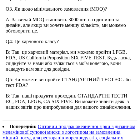
Q3. Як щодо мінімального замовлення (MOQ)?
A: Зазвичай MOQ становить 3000 шт. на одиницю за
дизайн, але якщо ви хочете меншу кількість, ми можемо
обговорити це.
Q4: Це харчового класу?
В: Так, це харчовий матеріал, ми можемо пройти LFGB,
FDA, US California Proposition SIX FIVE TEST. Будь ласка,
слідкуйте за нами або зв'яжіться з моїм колегою, вони
нададуть вам звіт для довідки.
Q5: Чи можете ви пройти СТАНДАРТНИЙ ТЕСТ ЄС або
тест FDA?
В: Так, наші продукти проходять СТАНДАРТНІ ТЕСТИ
ЄС, FDA, LFGB, CA SIX FIVE. Ви можете знайти деякі з
наших звітів про випробування для вашого ознайомлення.
Попередній:
Оптовий продаж океанічної зірки з дизайном
меламінової супової миски з логотипом на замовлення,
міцний посуд для ресторанів морепродуктів, соціальних