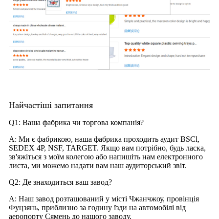
Найчастіші запитання
Q1: Ваша фабрика чи торгова компанія?
A: Ми є фабрикою, наша фабрика проходить аудит BSCl,
SEDEX 4P, NSF, TARGET. Якщо вам потрібно, будь ласка,
зв'яжіться з моїм колегою або напишіть нам електронного
листа, ми можемо надати вам наш аудиторський звіт.
Q2: Де знаходиться ваш завод?
A: Наш завод розташований у місті Чжанчжоу, провінція
Фуцзянь, приблизно за годину їзди на автомобілі від
аеропорту Сямень до нашого заводу.