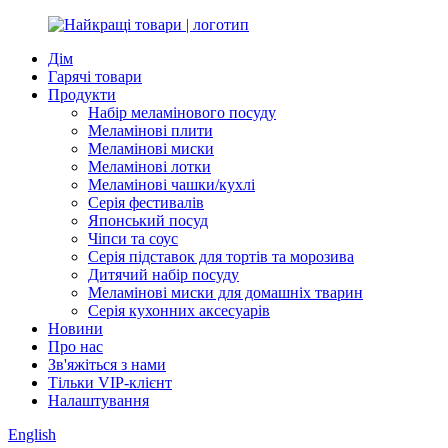
Дім
Гарячі товари
Продукти
Набір меламінового посуду
Меламінові плити
Меламінові миски
Меламінові лотки
Меламінові чашки/кухлі
Серія фестивалів
Японський посуд
Чіпси та соус
Серія підставок для тортів та морозива
Дитячий набір посуду
Меламінові миски для домашніх тварин
Серія кухонних аксесуарів
Новини
Про нас
Зв'яжіться з нами
Тільки VIP-клієнт
Налаштування
English