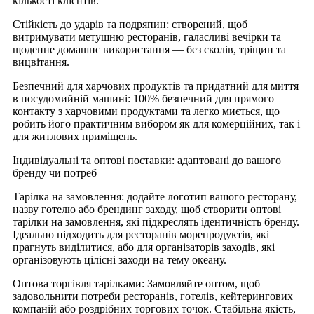
кількості клієнтів.
Стійкість до ударів та подряпин: створений, щоб
витримувати метушню ресторанів, галасливі вечірки та
щоденне домашнє використання — без сколів, тріщин та
вицвітання.
Безпечний для харчових продуктів та придатний для миття
в посудомийній машині: 100% безпечний для прямого
контакту з харчовими продуктами та легко миється, що
робить його практичним вибором як для комерційних, так і
для житлових приміщень.
Індивідуальні та оптові поставки: адаптовані до вашого
бренду чи потреб
Тарілка на замовлення: додайте логотип вашого ресторану,
назву готелю або брендинг заходу, щоб створити оптові
тарілки на замовлення, які підкреслять ідентичність бренду.
Ідеально підходить для ресторанів морепродуктів, які
прагнуть виділитися, або для організаторів заходів, які
організовують цілісні заходи на тему океану.
Оптова торгівля тарілками: Замовляйте оптом, щоб
задовольнити потреби ресторанів, готелів, кейтерингових
компаній або роздрібних торгових точок. Стабільна якість,