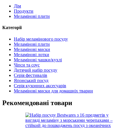
Дім
Продукти
Меламінові плити
Категорії
Набір меламінового посуду
Меламінові плити
Меламінові миски
Меламінові лотки
Меламінові чашки/кухлі
Чіпси та соус
Дитячий набір посуду
Серія фестивалів
Японський посуд
Серія кухонних аксесуарів
Меламінові миски для домашніх тварин
Рекомендовані товари