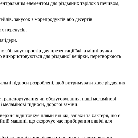
ентральним елементом для різдвяних тарілок з печивом,
йлів, закусок з морепродуктів або десертів.
их перекусів.
лайдери.
збільшує простір для презентації їжі, а міцні ручки
о використовуються для різдвяної вечірки, перетворюють
увальні підноси розроблені, щоб витримувати хаос різдвяних
ас транспортування чи обслуговування, наші меламінові
і меламінові підноси, дорогої заміни.
рхня відштовхує плями від їжі, запахи та бактерії, що є
ийній машині, що скорочує час прибирання вдвічі для
йкі до вицвітання після сотень прань та використань,