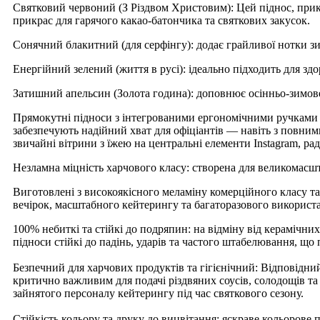
Святковий червоний (З Різдвом Христовим): Цей піднос, прик
прикрас для гарячого какао-батончика та святкових закусок.
Сонячний блакитний (для серфінгу): додає грайливої ​​нотки з
Енергійний зелений (життя в русі): ідеально підходить для здо
Затишний апельсин (Золота година): доповнює осінньо-зимове
Прямокутні підноси з інтегрованими ергономічними ручками по
забезпечують надійний хват для офіціантів — навіть з повни
звичайні вітрини з їжею на центральні елементи Instagram, р
Незламна міцність харчового класу: створена для великомасш
Виготовлені з високоякісного меламіну комерційного класу та 
вечірок, масштабного кейтерингу та багаторазового використ
100% небиткі та стійкі до подряпин: на відміну від керамічни
підноси стійкі до падінь, ударів та частого штабелювання, що
Безпечний для харчових продуктів та гігієнічний: Відповідний
критично важливим для подачі різдвяних соусів, солодощів та
зайнятого персоналу кейтерингу під час святкового сезону.
Стійкість кольору та друку до вицвітання: яскраве кольорове 