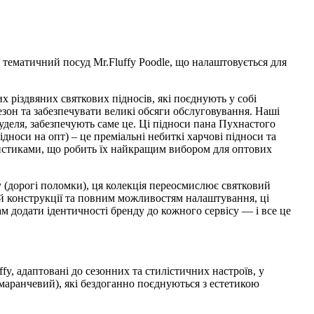
тематичний посуд Mr.Fluffy Poodle, що налаштовується для
х різдвяних святкових підносів, які поєднують у собі
езон та забезпечувати великі обсяги обслуговування. Наші
уделя, забезпечують саме це. Ці підноси пана Пухнастого
дноси на опт) – це преміальні небиткі харчові підноси та
еристиками, що робить їх найкращим вибором для оптових
у (дорогі поломки), ця колекція переосмислює святковий
ій конструкції та повним можливостям налаштування, ці
м додати ідентичності бренду до кожного сервісу — і все це
ffy, адаптовані до сезонних та стилістичних настроїв, у
маранчевий), які бездоганно поєднуються з естетикою