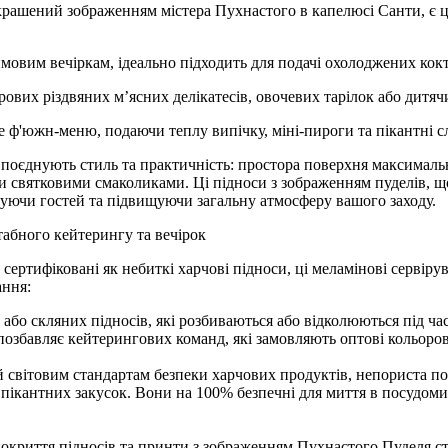
рашений зображенням містера Пухнастого в капелюсі Санти, є ц
имовим вечіркам, ідеально підходить для подачі охолоджених кокте
рових різдвяних м’ясних делікатесів, овочевих тарілок або дитяч
 ф'южн-меню, подаючи теплу випічку, міні-пироги та пікантні с
єднують стиль та практичність: простора поверхня максимально 
ми святковими смаколиками. Ці підноси з зображенням пуделів, щ
адуючи гостей та підвищуючи загальну атмосферу вашого заходу.
табного кейтерингу та вечірок
сертифіковані як небиткі харчові підноси, ці меламінові сервір
ання:
х або скляних підносів, які розбиваються або відколюються під ч
 позбавляє кейтерингових команд, які замовляють оптові кольоров
 світовим стандартам безпеки харчових продуктів, непориста пове
 пікантних закусок. Вони на 100% безпечні для миття в посудом
покриття підносів та принти з зображенням Пухнастого Пуделя сті