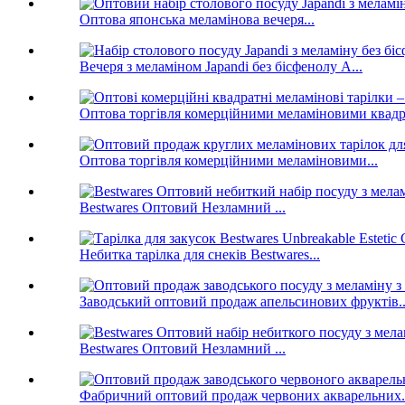
Оптова японська меламінова вечеря...
Вечеря з меламіном Japandi без бісфенолу А...
Оптова торгівля комерційними меламіновими квадр
Оптова торгівля комерційними меламіновими...
Bestwares Оптовий Незламний ...
Небитка тарілка для снеків Bestwares...
Заводський оптовий продаж апельсинових фруктів..
Bestwares Оптовий Незламний ...
Фабричний оптовий продаж червоних акварельних.