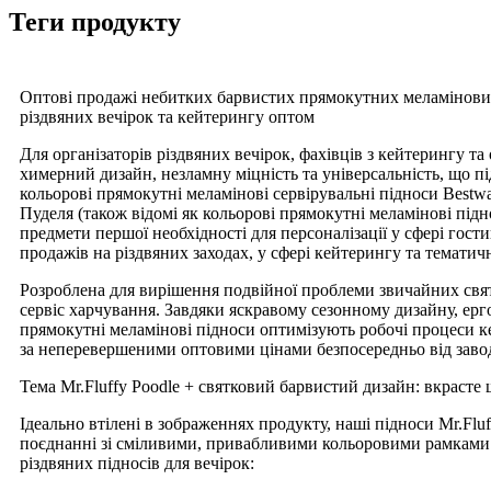
Теги продукту
Оптові продажі небитких барвистих прямокутних меламінових 
різдвяних вечірок та кейтерингу оптом
Для організаторів різдвяних вечірок, фахівців з кейтерингу т
химерний дизайн, незламну міцність та універсальність, що пі
кольорові прямокутні меламінові сервірувальні підноси Bestw
Пуделя (також відомі як кольорові прямокутні меламінові підн
предмети першої необхідності для персоналізації у сфері го
продажів на різдвяних заходах, у сфері кейтерингу та тематичн
Розроблена для вирішення подвійної проблеми звичайних святк
сервіс харчування. Завдяки яскравому сезонному дизайну, ер
прямокутні меламінові підноси оптимізують робочі процеси ке
за неперевершеними оптовими цінами безпосередньо від заво
Тема Mr.Fluffy Poodle + святковий барвистий дизайн: вкрасте 
Ідеально втілені в зображеннях продукту, наші підноси Mr.Fluff
поєднанні зі сміливими, привабливими кольоровими рамками (
різдвяних підносів для вечірок: