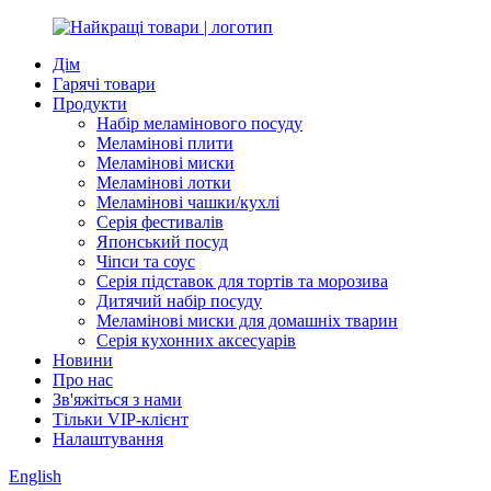
Дім
Гарячі товари
Продукти
Набір меламінового посуду
Меламінові плити
Меламінові миски
Меламінові лотки
Меламінові чашки/кухлі
Серія фестивалів
Японський посуд
Чіпси та соус
Серія підставок для тортів та морозива
Дитячий набір посуду
Меламінові миски для домашніх тварин
Серія кухонних аксесуарів
Новини
Про нас
Зв'яжіться з нами
Тільки VIP-клієнт
Налаштування
English