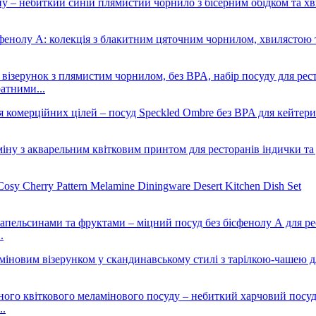
атними...
.
..