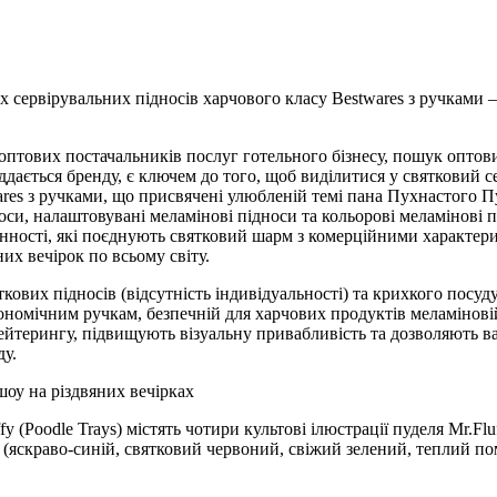
сервірувальних підносів харчового класу Bestwares з ручками – 
а оптових постачальників послуг готельного бізнесу, пошук оптови
ддається бренду, є ключем до того, щоб виділитися у святковий с
ares з ручками, що присвячені улюбленій темі пана Пухнастого П
оси, налаштовувані меламінові підноси та кольорові меламінові пі
стинності, які поєднують святковий шарм з комерційними характ
их вечірок по всьому світу.
ових підносів (відсутність індивідуальності) та крихкого посуд
гономічним ручкам, безпечній для харчових продуктів меламінов
йтерингу, підвищують візуальну привабливість та дозволяють ва
ду.
шоу на різдвяних вечірках
y (Poodle Trays) містять чотири культові ілюстрації пуделя Mr.Flu
яскраво-синій, святковий червоний, свіжий зелений, теплий по