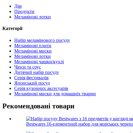
Дім
Продукти
Меламінові лотки
Категорії
Набір меламінового посуду
Меламінові плити
Меламінові миски
Меламінові лотки
Меламінові чашки/кухлі
Чіпси та соус
Дитячий набір посуду
Серія фестивалів
Японський посуд
Серія кухонних аксесуарів
Меламінові миски для домашніх тварин
Рекомендовані товари
Bestwares 16-елементний набор для морських черепа