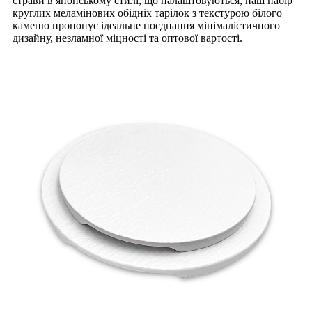
страви в японському стилі, що налаштовуються, наш набір
круглих меламінових обідніх тарілок з текстурою білого
каменю пропонує ідеальне поєднання мінімалістичного
дизайну, незламної міцності та оптової вартості.