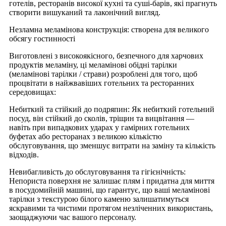
готелів, ресторанів високої кухні та суші-барів, які прагнуть
створити вишуканий та лаконічний вигляд.
Незламна меламінова конструкція: створена для великого
обсягу гостинності
Виготовлені з високоякісного, безпечного для харчових
продуктів меламіну, ці меламінові обідні тарілки
(меламінові тарілки / страви) розроблені для того, щоб
процвітати в найжвавіших готельних та ресторанних
середовищах:
Небиткий та стійкий до подряпин: Як небиткий готельний
посуд, він стійкий до сколів, тріщин та вицвітання —
навіть при випадкових ударах у гамірних готельних
буфетах або ресторанах з великою кількістю
обслуговування, що зменшує витрати на заміну та кількість
відходів.
Невибагливість до обслуговування та гігієнічність:
Непориста поверхня не залишає плям і придатна для миття
в посудомийній машині, що гарантує, що ваші меламінові
тарілки з текстурою білого каменю залишатимуться
яскравими та чистими протягом незліченних використань,
заощаджуючи час вашого персоналу.