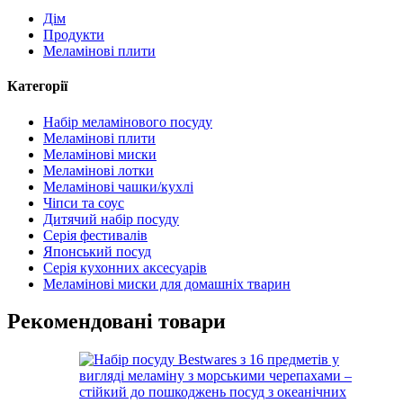
Дім
Продукти
Меламінові плити
Категорії
Набір меламінового посуду
Меламінові плити
Меламінові миски
Меламінові лотки
Меламінові чашки/кухлі
Чіпси та соус
Дитячий набір посуду
Серія фестивалів
Японський посуд
Серія кухонних аксесуарів
Меламінові миски для домашніх тварин
Рекомендовані товари