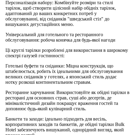
Персоналізація набору: Комбінуйте розміри та стилі
тарілок, щоб створити цілісний набір обідніх тарілок,
адаптований до ваших конкретних потреб у
обслуговуванні, від сніданків "шведський стіл" до
вишуканих дегустаційних меню.
Універсальний для готельного та ресторанного
обслуговування: робоча конячка для будь-якої нагоди
Ці круглі тарілки розроблені для використання в широкому
спектрі галузей гостинності:
Готельні буфети та сніданки: Міцна конструкція, що
штабелюється, робить їх ідеальними для обслуговування
великих сніданків у готелях, а японський стиль додає
нотку розкоші континентальним стравам.
Ресторанне харчування: Використовуйте як обідні тарілки в
ресторані для основних страв, суші або десертів, де
мінімалістичний дизайн покращує враження гостей та
доповнює будь-який кулінарний стиль.
Банкети та заходи: ідеально підходить для весіль,
корпоративних заходів та банкетів, де обідні тарілки Bulk
Hotel забезпечують вишуканий, однорідний вигляд, який