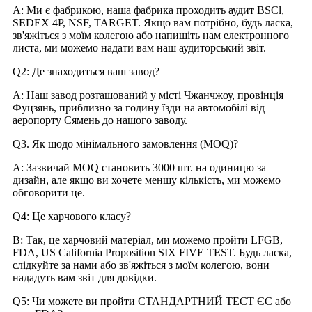
A: Ми є фабрикою, наша фабрика проходить аудит BSCl,
SEDEX 4P, NSF, TARGET. Якщо вам потрібно, будь ласка,
зв'яжіться з моїм колегою або напишіть нам електронного
листа, ми можемо надати вам наш аудиторський звіт.
Q2: Де знаходиться ваш завод?
A: Наш завод розташований у місті Чжанчжоу, провінція
Фуцзянь, приблизно за годину їзди на автомобілі від
аеропорту Сямень до нашого заводу.
Q3. Як щодо мінімального замовлення (MOQ)?
A: Зазвичай MOQ становить 3000 шт. на одиницю за
дизайн, але якщо ви хочете меншу кількість, ми можемо
обговорити це.
Q4: Це харчового класу?
В: Так, це харчовий матеріал, ми можемо пройти LFGB,
FDA, US California Proposition SIX FIVE TEST. Будь ласка,
слідкуйте за нами або зв'яжіться з моїм колегою, вони
нададуть вам звіт для довідки.
Q5: Чи можете ви пройти СТАНДАРТНИЙ ТЕСТ ЄС або