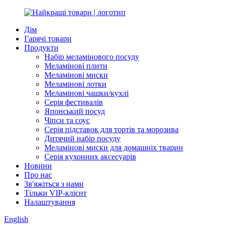
Дім
Гарячі товари
Продукти
Набір меламінового посуду
Меламінові плити
Меламінові миски
Меламінові лотки
Меламінові чашки/кухлі
Серія фестивалів
Японський посуд
Чіпси та соус
Серія підставок для тортів та морозива
Дитячий набір посуду
Меламінові миски для домашніх тварин
Серія кухонних аксесуарів
Новини
Про нас
Зв'яжіться з нами
Тільки VIP-клієнт
Налаштування
English