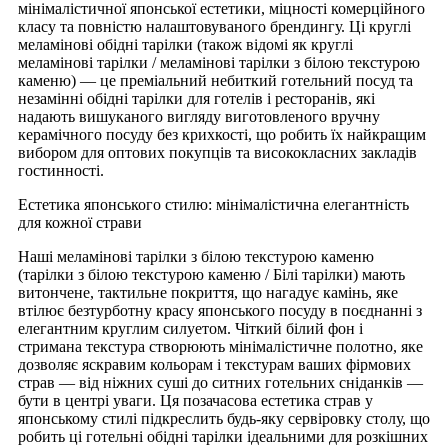
мінімалістичної японської естетики, міцності комерційного
класу та повністю налаштовуваного брендингу. Ці круглі
меламінові обідні тарілки (також відомі як круглі
меламінові тарілки / меламінові тарілки з білою текстурою
каменю) — це преміальний небиткий готельний посуд та
незамінні обідні тарілки для готелів і ресторанів, які
надають вишуканого вигляду виготовленого вручну
керамічного посуду без крихкості, що робить їх найкращим
вибором для оптових покупців та висококласних закладів
гостинності.
Естетика японського стилю: мінімалістична елегантність
для кожної страви
Наші меламінові тарілки з білою текстурою каменю
(тарілки з білою текстурою каменю / Білі тарілки) мають
витончене, тактильне покриття, що нагадує камінь, яке
втілює безтурботну красу японського посуду в поєднанні з
елегантним круглим силуетом. Чіткий білий фон і
стримана текстура створюють мінімалістичне полотно, яке
дозволяє яскравим кольорам і текстурам ваших фірмових
страв — від ніжних суші до ситних готельних сніданків —
бути в центрі уваги. Ця позачасова естетика страв у
японському стилі підкреслить будь-яку сервіровку столу, що
робить ці готельні обідні тарілки ідеальними для розкішних