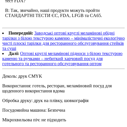
тест FDA?
В: Так, звичайно, наші продукти можуть пройти
СТАНДАРТНІ ТЕСТИ ЄС, FDA, LFGB та CA65.
Попередній:
Заводські оптові круглі меламінові обідні
тарілки з білою текстурою каменю – мінімалістичні екологічно
чисті плоскі тарілки для ресторанного обслуговування стейків
та суші
Далі:
Оптові круглі меламінові підноси з білою текстурою
каменю та ручками – небиткий харчовий посуд для
готельного та ресторанного обслуговування оптом
Деколь: друк CMYK
Використання: готель, ресторан, меламіновий посуд для
щоденного використання вдома
Обробка друку: друк на плівку, шовкографія
Посудомийна машина: Безпечна
Мікрохвильова піч: не підходить