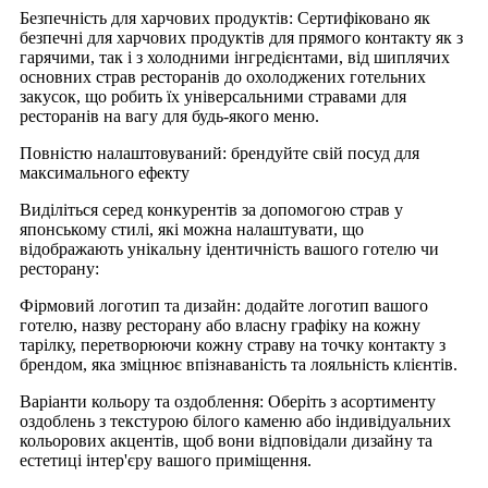
Безпечність для харчових продуктів: Сертифіковано як
безпечні для харчових продуктів для прямого контакту як з
гарячими, так і з холодними інгредієнтами, від шиплячих
основних страв ресторанів до охолоджених готельних
закусок, що робить їх універсальними стравами для
ресторанів на вагу для будь-якого меню.
Повністю налаштовуваний: брендуйте свій посуд для
максимального ефекту
Виділіться серед конкурентів за допомогою страв у
японському стилі, які можна налаштувати, що
відображають унікальну ідентичність вашого готелю чи
ресторану:
Фірмовий логотип та дизайн: додайте логотип вашого
готелю, назву ресторану або власну графіку на кожну
тарілку, перетворюючи кожну страву на точку контакту з
брендом, яка зміцнює впізнаваність та лояльність клієнтів.
Варіанти кольору та оздоблення: Оберіть з асортименту
оздоблень з текстурою білого каменю або індивідуальних
кольорових акцентів, щоб вони відповідали дизайну та
естетиці інтер'єру вашого приміщення.