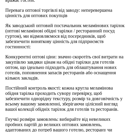
вражає гостей.
Перевага оптової торгівлі від заводу: неперевершена
цінність для оптових покупців
Як заводський оптовий постачальник меламінових тарілок
(оптові меламінові обідні тарілки / ресторанний посуд
гуртом), ми відмовляємося від посередників, щоб
забезпечити виняткову цінність для підприємств
гостинності:
Конкурентні оптові ціни: значно скоротіть свої витрати на
закупівлю завдяки цінам на обідні тарілки для готелів
оптом, що ідеально підходить для облаштування нових
готелів, поповнення запасів ресторанів або оснащення
кількох закладів.
Постійний контроль якості: кожна кругла меламінова
обідня тарілка проходить сувору перевірку, щоб
забезпечити однорідну текстуру, розмір та довговічність у
всьому вашому замовленні, зберігаючи цілісний вигляд
вашої колекції обідніх тарілок для готелів та ресторанів.
Гнучкі розміри замовлень: вибирайте від невеликих
пробних партій до великих оптових замовлень,
адаптованих до потреб вашого готелю, ресторану чи