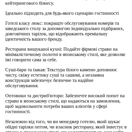
кейтерингового бізнесу.
Ідеально підходить для будь-якого сценарію гостинності
Готелі класу люкс: покращте обслуговування номерів та
шведського столу за допомогою індивідуально підібраних,
довговічних тарілок, що відображають преміальну
ідентичність вашого бренду.
Ресторани вишуканої кухні: Подайте фірмові страви на
мінімалістичному полотні в японському стилі, яке дозволяє
їжі говорити сама за себе.
Суші-бари та ізакая: Текстура білого каменю доповнює
чисту, свіжу естетику суші та сашимі, а незламна
конструкція забезпечує безпечне та надійне
обслуговування.
Оптовики та дистриб'ютори: Забезпечте високий попит на
страви в японському стилі, що надаються на замовлення,
щоб задовольнити потреби ваших клієнтів у сфері
гостинності.
Незалежно від того, чи ви менеджер готелю, який шукає
обідні тарілки оптом, чи власник ресторану, який інвестує в