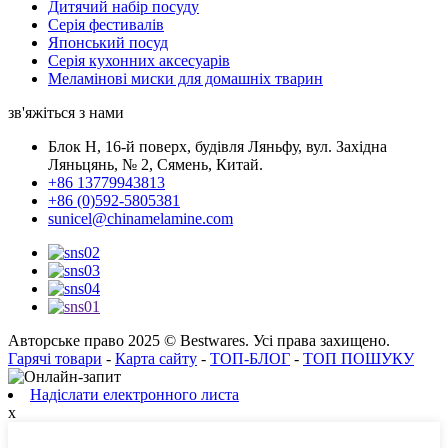
Дитячий набір посуду
Серія фестивалів
Японський посуд
Серія кухонних аксесуарів
Меламінові миски для домашніх тварин
зв'яжіться з нами
Блок H, 16-й поверх, будівля Ляньфу, вул. Західна
Ляньцянь, № 2, Сямень, Китай.
+86 13779943813
+86 (0)592-5805381
sunicel@chinamelamine.com
Авторське право 2025 © Bestwares. Усі права захищено.
Гарячі товари
-
Карта сайту
-
ТОП-БЛОГ
-
ТОП ПОШУКУ
Надіслати електронного листа
x