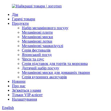
Дім
Гарячі товари
Продукти
Набір меламінового посуду
Меламінові плити
Меламінові миски
Меламінові лотки
Меламінові чашки/кухлі
Серія фестивалів
Японський посуд
Чіпси та соус
Серія підставок для тортів та морозива
Дитячий набір посуду
Меламінові миски для домашніх тварин
Серія кухонних аксесуарів
Новини
Про нас
Зв'яжіться з нами
Тільки VIP-клієнт
Налаштування
English