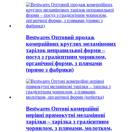
Bestwares Оптовий продаж
комерційних круглих меламінових
тарілок неправильної форми –
посуд з градієнтним чорнилом,
органічної форми, з плямами
(прямо з фабрики)
Bestwares Оптові комерційні
нерівні прямокутні меламінові
тарілки – тарілка з градієнтним
чорнилом, з плямами, молотком,