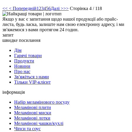
<<
< Попередній
1
2
3
4
5
6
Далі >
>>
Сторінка 4 / 118
Якщо у вас є запитання щодо нашої продукції або прайс-
листа, будь ласка, залиште нам свою електронну адресу, і ми
зв'яжемося з вами протягом 24 годин.
запит
швидке посилання
Дім
Гарячі товари
Продукти
Новини
Про нас
Зв'яжіться з нами
Тільки VIP-клієнт
інформація
Набір меламінового посуду
Меламінові плити
Меламінові миски
Меламінові лотки
Меламінові чашки/кухлі
Чіпси та соус