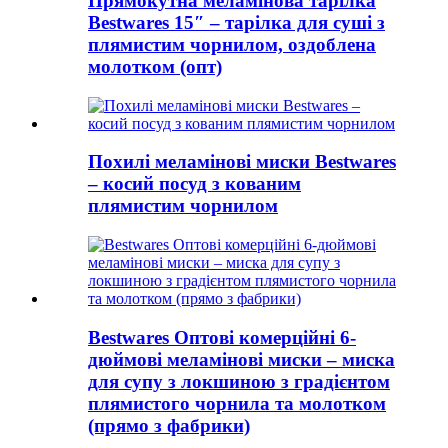
Прямокутна меламінова тарілка
Bestwares 15″ – тарілка для суші з
плямистим чорнилом, оздоблена
молотком (опт)
Похилі меламінові миски Bestwares
– косий посуд з кованим
плямистим чорнилом
Bestwares Оптові комерційні 6-
дюймові меламінові миски – миска
для супу з локшиною з градієнтом
плямистого чорнила та молотком
(прямо з фабрики)