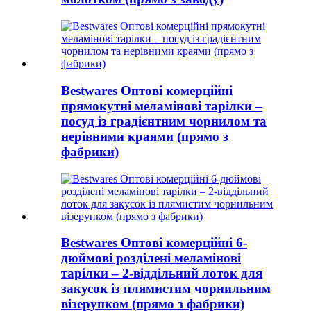
Bestwares Оптові комерційні
прямокутні меламінові тарілки –
посуд із градієнтним чорнилом та
нерівними краями (прямо з
фабрики)
Bestwares Оптові комерційні 6-
дюймові розділені меламінові
тарілки – 2-віддільний лоток для
закусок із плямистим чорнильним
візерунком (прямо з фабрики)