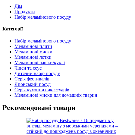
Дім
Продукти
Набір меламінового посуду
Категорії
Набір меламінового посуду
Меламінові плити
Меламінові миски
Меламінові лотки
Меламінові чашки/кухлі
Чіпси та соус
Дитячий набір посуду
Серія фестивалів
Японський посуд
Серія кухонних аксесуарів
Меламінові миски для домашніх тварин
Рекомендовані товари