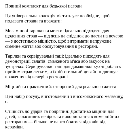
Повний комплект для будь-якої нагоди
Ця універсальна колекція містить усе необхідне, щоб
подавати страви та вражати:
Меламінові тарілки та миски: ідеально підходять для
щоденних страв — від яєць на сніданок до пасти на вечерю
— з достатньою міцністю, щоб витримати напружене
сімейне життя або обслуговування в ресторані.
Тарілки та сервірувальні таці: ідеально підходять для
демонстрації салатів, смаженого м'яса або закусок на
зустрічах. Сервірувальні таці для домашньої кухні роблять
прийом страв легким, а їхній стильний дизайн підвищує
враження від вечері в ресторані.
Міцний та практичний: створений для реального життя
Цей набір посуду, виготовлений з високоякісного меламіну,
є:
Стійкість до ударів та подряпин: Достатньо міцний для
дітей, галасливих вечірок та використання в комерційних
ресторанах — більше не варто боятися відколів від
кераміки.