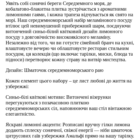
Уявіть собі сонячні береги Середземного моря, де
кобальтово-блакитна плитка зустрічається з ароматними
лимонними гаями, і кожна трапеза відчувається як свято на
морі. Наш середземноморський набір меламінового посуду
втілює цей невимушений прибережний шарм, поєднуючи
витончений синьо-білий квітковий дизайн лимонного
посуду з довговічністю високоякісного меламіну. ​​
Незалежно від того, чи ви готуєте сімейний бранч на кухні,
влаштовуєте вечерю чи облаштовуєте ресторан стильним
посудом, ця колекція (що включає тарілки, миски, блюда та
підноси) перетворює кожну страву на витвір мистецтва.
Дизайн: Шматочок середземноморського раю
Кожен елемент цього набору – це лист любові до життя на
узбережжі:
Синьо-білі квіткові мотиви: Витончені візерунки
перегукуються з позачасовою плиткою
середземноморських сіл, наповнюючи ваш стіл вінтажною
елегантністю.
Яскраві лимонні акценти: Розписані вручну гілки лимона
додають сплеску сонячної, свіжої енергії — ніби шматочок
цитрусових гаїв узбережжя Амальфі прямо на вашу тарілку.