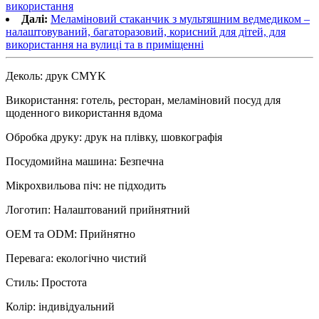
використання
Далі:
Меламіновий стаканчик з мультяшним ведмедиком –
налаштовуваний, багаторазовий, корисний для дітей, для
використання на вулиці та в приміщенні
Деколь: друк CMYK
Використання: готель, ресторан, меламіновий посуд для
щоденного використання вдома
Обробка друку: друк на плівку, шовкографія
Посудомийна машина: Безпечна
Мікрохвильова піч: не підходить
Логотип: Налаштований прийнятний
OEM та ODM: Прийнятно
Перевага: екологічно чистий
Стиль: Простота
Колір: індивідуальний