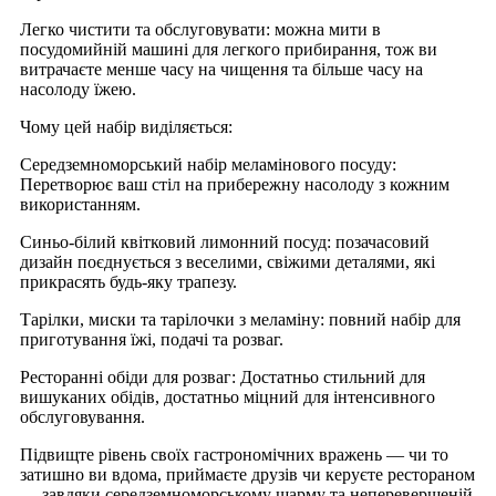
Легко чистити та обслуговувати: можна мити в
посудомийній машині для легкого прибирання, тож ви
витрачаєте менше часу на чищення та більше часу на
насолоду їжею.
Чому цей набір виділяється:
Середземноморський набір меламінового посуду:
Перетворює ваш стіл на прибережну насолоду з кожним
використанням.
Синьо-білий квітковий лимонний посуд: позачасовий
дизайн поєднується з веселими, свіжими деталями, які
прикрасять будь-яку трапезу.
Тарілки, миски та тарілочки з меламіну: повний набір для
приготування їжі, подачі та розваг.
Ресторанні обіди для розваг: Достатньо стильний для
вишуканих обідів, достатньо міцний для інтенсивного
обслуговування.
Підвищте рівень своїх гастрономічних вражень — чи то
затишно ви вдома, приймаєте друзів чи керуєте рестораном
— завдяки середземноморському шарму та неперевершеній