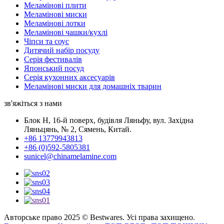
Меламінові плити
Меламінові миски
Меламінові лотки
Меламінові чашки/кухлі
Чіпси та соус
Дитячий набір посуду
Серія фестивалів
Японський посуд
Серія кухонних аксесуарів
Меламінові миски для домашніх тварин
зв'яжіться з нами
Блок H, 16-й поверх, будівля Ляньфу, вул. Західна
Ляньцянь, № 2, Сямень, Китай.
+86 13779943813
+86 (0)592-5805381
sunicel@chinamelamine.com
Авторське право 2025 © Bestwares. Усі права захищено.