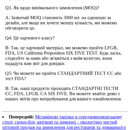
Q3. Як щодо мінімального замовлення (MOQ)?
A: Зазвичай MOQ становить 3000 шт. на одиницю за
дизайн, але якщо ви хочете меншу кількість, ми можемо
обговорити це.
Q4: Це харчового класу?
В: Так, це харчовий матеріал, ми можемо пройти LFGB,
FDA, US California Proposition SIX FIVE TEST. Будь ласка,
слідкуйте за нами або зв'яжіться з моїм колегою, вони
нададуть вам звіт для довідки.
Q5: Чи можете ви пройти СТАНДАРТНИЙ ТЕСТ ЄС або
тест FDA?
В: Так, наші продукти проходять СТАНДАРТНІ ТЕСТИ
ЄС, FDA, LFGB, CA SIX FIVE. Ви можете знайти деякі з
наших звітів про випробування для вашого ознайомлення.
Попередній:
Меламінові тарілки в середземноморському
стилі, синьо-білі, квіткові та лимонні – екологічно чистий
оптовий продаж на замовлення для ресторанів та домашнього