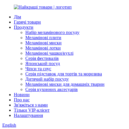
Дім
Гарячі товари
Продукти
Набір меламінового посуду
Меламінові плити
Меламінові миски
Меламінові лотки
Меламінові чашки/кухлі
Серія фестивалів
Японський посуд
Чіпси та соус
Серія підставок для тортів та морозива
Дитячий набір посуду
Меламінові миски для домашніх тварин
Серія кухонних аксесуарів
Новини
Про нас
Зв'яжіться з нами
Тільки VIP-клієнт
Налаштування
English