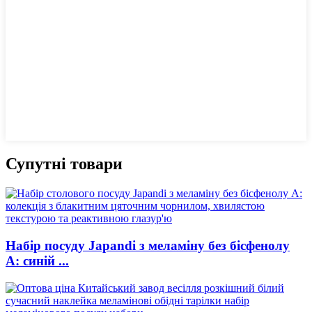
Супутні товари
Набір посуду Japandi з меламіну без бісфенолу
А: синій ...