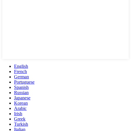
English
French
German
Portuguese
Spanish
Russian
Japanese
Korean
Arabic
Irish
Greek
Turkish
Italian