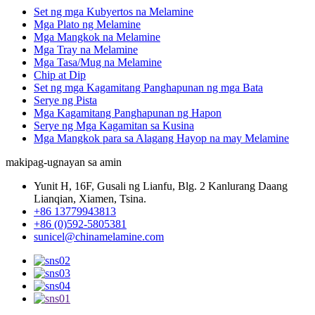
Set ng mga Kubyertos na Melamine
Mga Plato ng Melamine
Mga Mangkok na Melamine
Mga Tray na Melamine
Mga Tasa/Mug na Melamine
Chip at Dip
Set ng mga Kagamitang Panghapunan ng mga Bata
Serye ng Pista
Mga Kagamitang Panghapunan ng Hapon
Serye ng Mga Kagamitan sa Kusina
Mga Mangkok para sa Alagang Hayop na may Melamine
makipag-ugnayan sa amin
Yunit H, 16F, Gusali ng Lianfu, Blg. 2 Kanlurang Daang
Lianqian, Xiamen, Tsina.
+86 13779943813
+86 (0)592-5805381
sunicel@chinamelamine.com