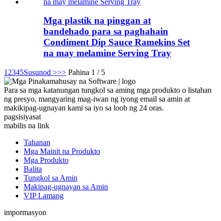
Mga plastik na pinggan at
bandehado para sa paghahain
Condiment Dip Sauce Ramekins Set
na may melamine Serving Tray
1
2
3
4
5
Susunod >
>>
Pahina 1 / 5
Para sa mga katanungan tungkol sa aming mga produkto o listahan
ng presyo, mangyaring mag-iwan ng iyong email sa amin at
makikipag-ugnayan kami sa iyo sa loob ng 24 oras.
pagsisiyasat
mabilis na link
Tahanan
Mga Mainit na Produkto
Mga Produkto
Balita
Tungkol sa Amin
Makipag-ugnayan sa Amin
VIP Lamang
impormasyon