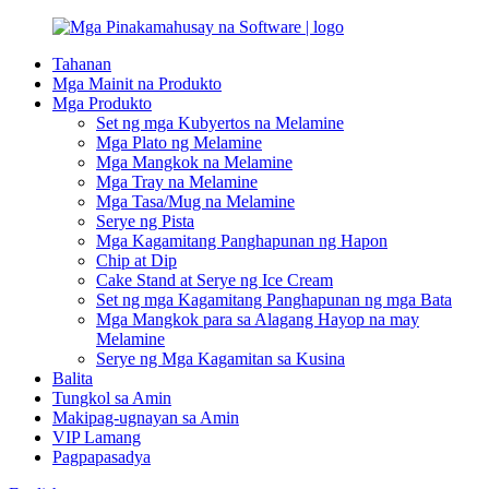
Tahanan
Mga Mainit na Produkto
Mga Produkto
Set ng mga Kubyertos na Melamine
Mga Plato ng Melamine
Mga Mangkok na Melamine
Mga Tray na Melamine
Mga Tasa/Mug na Melamine
Serye ng Pista
Mga Kagamitang Panghapunan ng Hapon
Chip at Dip
Cake Stand at Serye ng Ice Cream
Set ng mga Kagamitang Panghapunan ng mga Bata
Mga Mangkok para sa Alagang Hayop na may
Melamine
Serye ng Mga Kagamitan sa Kusina
Balita
Tungkol sa Amin
Makipag-ugnayan sa Amin
VIP Lamang
Pagpapasadya