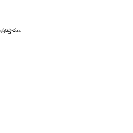
రదిస్తాము.