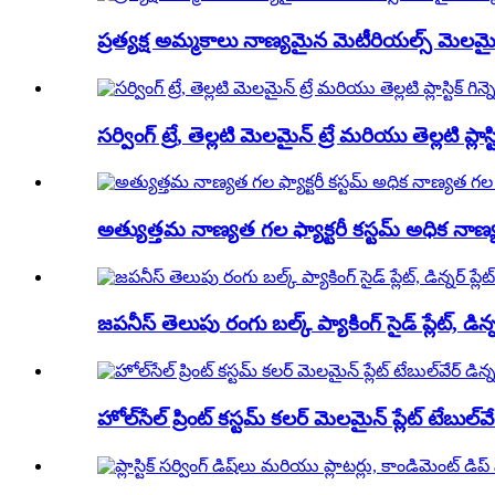
ప్రత్యక్ష అమ్మకాలు నాణ్యమైన మెటీరియల్స్ మెలమైన్ డి
సర్వింగ్ ట్రే, తెల్లటి మెలమైన్ ట్రే మరియు తెల్లటి ప్లా
అత్యుత్తమ నాణ్యత గల ఫ్యాక్టరీ కస్టమ్ అధిక నాణ్యత గల
జపనీస్ తెలుపు రంగు బల్క్ ప్యాకింగ్ సైడ్ ప్లేట్, డిన్
హోల్‌సేల్ ప్రింట్ కస్టమ్ కలర్ మెలమైన్ ప్లేట్ టేబుల్‌వేర్