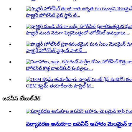
ఫ్యాక్టరీ హోల్‌సేల్ వైట్ స్టోన్ టీ...
ఫ్యాక్టరీ నుండి నేరుగా పెద్దమొత్తంలో హోల్‌సేల్ అమ్మకాలు...
ఫ్యాక్టరీ హోల్‌సేల్ వైబ్రెంట్ సాలిడ్ ...
హోల్‌సేల్ కొత్త వాటర్‌కలర్ పువ్వులు ...
OEM కస్టమ్ తయారీదారు పాస్టెల్ M...
జపనీస్ టేబుల్‌వేర్
పర్యావరణ అనుకూల జపనీస్ ఆహారం మెలమైన్ కాఫీ గింజల టే