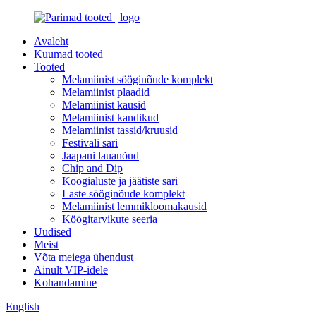
Avaleht
Kuumad tooted
Tooted
Melamiinist sööginõude komplekt
Melamiinist plaadid
Melamiinist kausid
Melamiinist kandikud
Melamiinist tassid/kruusid
Festivali sari
Jaapani lauanõud
Chip and Dip
Koogialuste ja jäätiste sari
Laste sööginõude komplekt
Melamiinist lemmikloomakausid
Köögitarvikute seeria
Uudised
Meist
Võta meiega ühendust
Ainult VIP-idele
Kohandamine
English