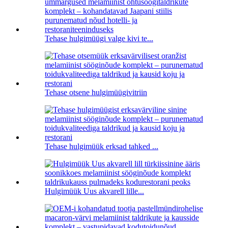
Tehase hulgimüügi valge kivi te...
Tehase otsene hulgimüügivitriin
Tehase hulgimüük erksad tahked ...
Hulgimüük Uus akvarell lille...