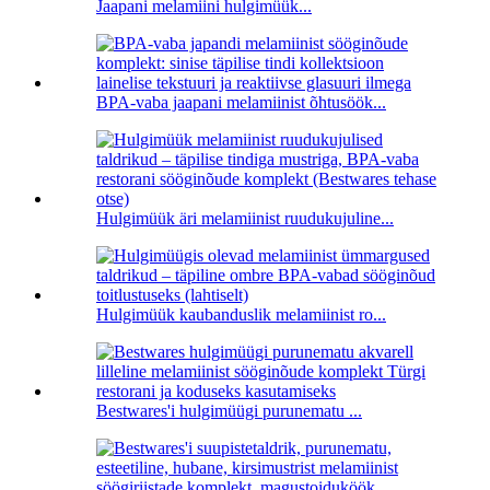
Jaapani melamiini hulgimüük...
BPA-vaba jaapani melamiinist õhtusöök...
Hulgimüük äri melamiinist ruudukujuline...
Hulgimüük kaubanduslik melamiinist ro...
Bestwares'i hulgimüügi purunematu ...