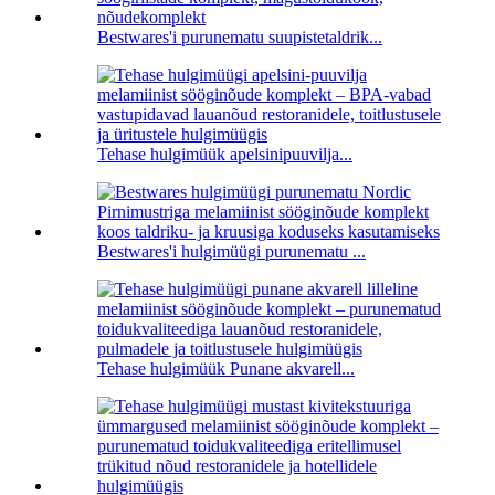
Bestwares'i purunematu suupistetaldrik...
Tehase hulgimüük apelsinipuuvilja...
Bestwares'i hulgimüügi purunematu ...
Tehase hulgimüük Punane akvarell...