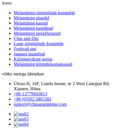
teave
Melamiinist sööginõude komplekt
Melamiinist plaadid
Melamiinist kausid
Melamiinist kandikud
Melamiinist tassid/kruusid
Chip and Dip
Laste sööginõude komplekt
Festivali sari
Jaapani lauanõud
Köögitarvikute seeria
Melamiinist lemmikloomakausid
võtke meiega ühendust
Üksus H, 16F, Lianfu hoone, nr 2 West Lianqian Rd,
Xiamen, Hiina.
+86 13779943813
+86 (0)592-5805381
sunicel@chinamelamine.com