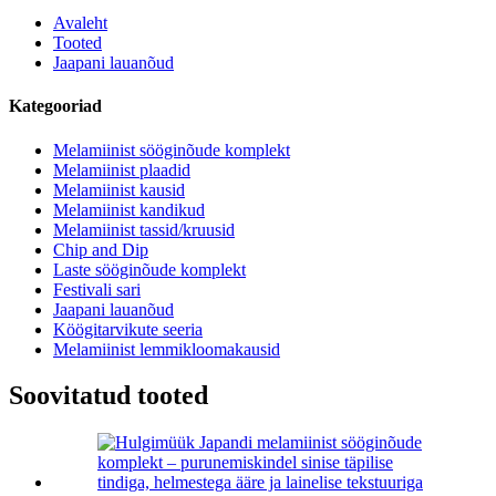
Avaleht
Tooted
Jaapani lauanõud
Kategooriad
Melamiinist sööginõude komplekt
Melamiinist plaadid
Melamiinist kausid
Melamiinist kandikud
Melamiinist tassid/kruusid
Chip and Dip
Laste sööginõude komplekt
Festivali sari
Jaapani lauanõud
Köögitarvikute seeria
Melamiinist lemmikloomakausid
Soovitatud tooted