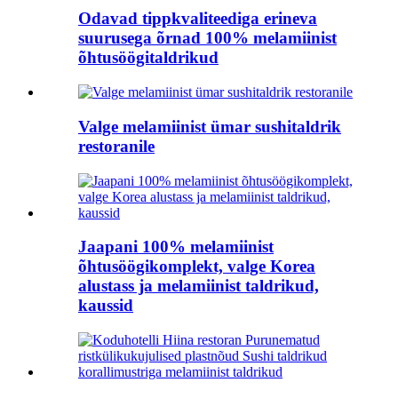
Odavad tippkvaliteediga erineva
suurusega õrnad 100% melamiinist
õhtusöögitaldrikud
Valge melamiinist ümar sushitaldrik
restoranile
Jaapani 100% melamiinist
õhtusöögikomplekt, valge Korea
alustass ja melamiinist taldrikud,
kaussid