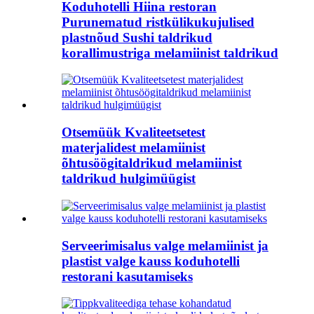
Koduhotelli Hiina restoran
Purunematud ristkülikukujulised
plastnõud Sushi taldrikud
korallimustriga melamiinist taldrikud
Otsemüük Kvaliteetsetest
materjalidest melamiinist
õhtusöögitaldrikud melamiinist
taldrikud hulgimüügist
Serveerimisalus valge melamiinist ja
plastist valge kauss koduhotelli
restorani kasutamiseks