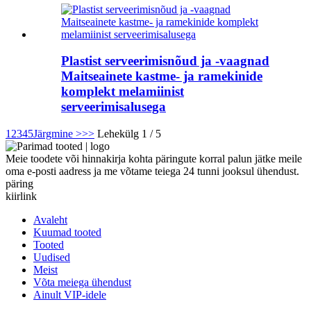
Plastist serveerimisnõud ja -vaagnad
Maitseainete kastme- ja ramekinide
komplekt melamiinist
serveerimisalusega
1
2
3
4
5
Järgmine >
>>
Lehekülg 1 / 5
Meie toodete või hinnakirja kohta päringute korral palun jätke meile
oma e-posti aadress ja me võtame teiega 24 tunni jooksul ühendust.
päring
kiirlink
Avaleht
Kuumad tooted
Tooted
Uudised
Meist
Võta meiega ühendust
Ainult VIP-idele