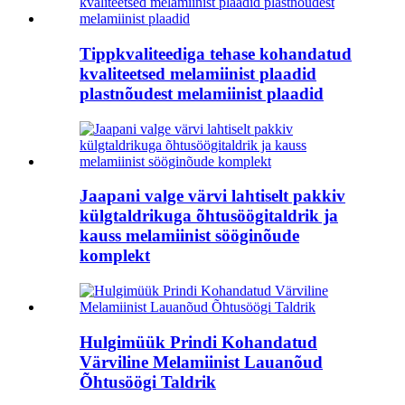
Tippkvaliteediga tehase kohandatud
kvaliteetsed melamiinist plaadid
plastnõudest melamiinist plaadid
Jaapani valge värvi lahtiselt pakkiv
külgtaldrikuga õhtusöögitaldrik ja
kauss melamiinist sööginõude
komplekt
Hulgimüük Prindi Kohandatud
Värviline Melamiinist Lauanõud
Õhtusöögi Taldrik