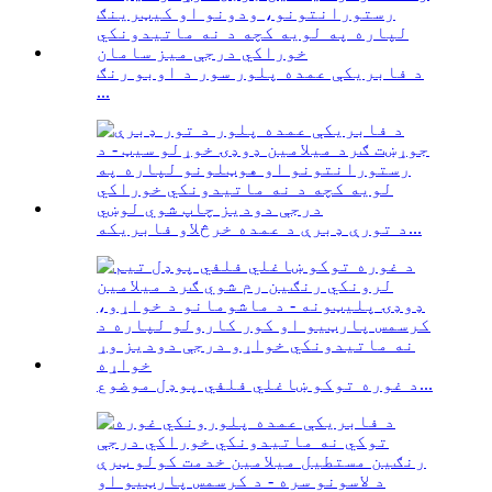
د فابریکې عمده پلور سور د اوبو رنګ
...
د تورې ډبرې د عمده خرڅلاو فابریکه...
د غوره توکو ښاغلي فلفي پوډل موضوع...