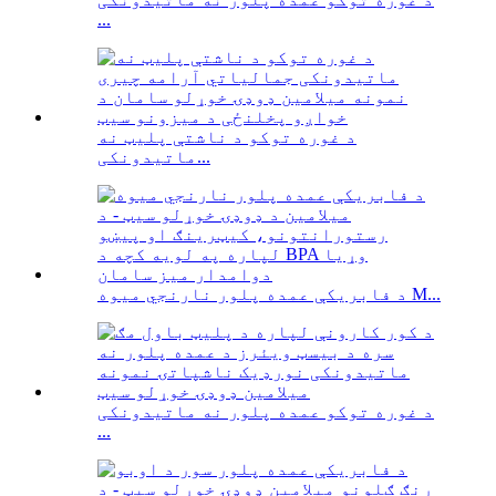
...
د غوره توکو د ناشتې پلیټ نه
ماتیدونکی...
د فابریکې عمده پلور نارنجي میوه M...
د غوره توکو عمده پلور نه ماتیدونکی
...