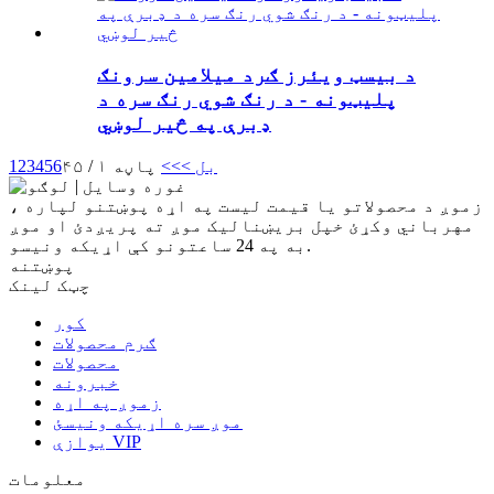
د بیسټ ویئرز ګرد میلامین سرونګ
پلیټونه - د رنګ شوي رنګ سره د
ډبرې په څیر لوښي
بل >
>>
پاڼه ۱ / ۴۵
6
5
4
3
2
1
زموږ د محصولاتو یا قیمت لیست په اړه پوښتنو لپاره ،
مهرباني وکړئ خپل بریښنالیک موږ ته پریږدئ او موږ
به په 24 ساعتونو کې اړیکه ونیسو.
پوښتنه
چټک لینک
کور
ګرم محصولات
محصولات
خبرونه
زموږ په اړه
موږ سره اړیکه ونیسئ
یوازې VIP
معلومات