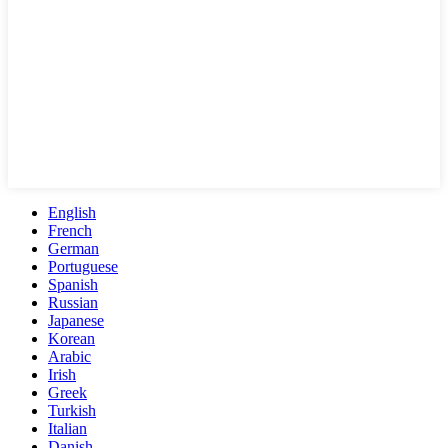
English
French
German
Portuguese
Spanish
Russian
Japanese
Korean
Arabic
Irish
Greek
Turkish
Italian
Danish