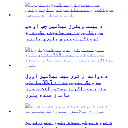
د بیسټ ویئرز میلامین چپ او ډپ
سرونګ ټری - نه ماتیدونکی داغ
لرونکی اومبری پارټي پلیټر
د دوامدار تور میټ میلامین اوول
سرونګ پلیټونه - د 33.5 سانتي
مترو سوداګریز رستورانت د میز
سامان عمده پلور
د غوره توکو عمده پلور عصري فولډ