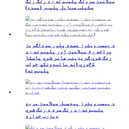
میلامین سرونګ پلیټونه - د رنګ رنګ
سکیلټ سټایل پلیټر (عمده)
د بیسټ ویئرز عمده پلور سوداګریز
پراخه رم میلامین ژور پلیټونه - د
رنګ شوي ګریډینټ هامر شوي پاستا
کڅوړې (نه ماتیدونکي خولۍ
پلیټونه)
د بیسټ ویئرز پیډسټل میلامین مربع
پلیټونه - د رنګ سره د رنګ شوي
ډیزرټ خواړه