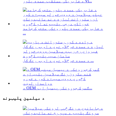
د فابریکې مستقیم عمده پلور Vi...
د فابریکې عمده پلورونکی متحرک جامد
...
د عمده خرڅلاو نوي د اوبو رنګ ګل ...
د OEM ګمرک جوړونکی پیسټل ایم...
د میلمین پلیټونه