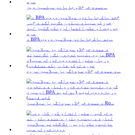
عمده خرڅلاو جاپاني میلمین ډین...
د BPA نه پاک جاپاني میلامین ډوډۍ...
د عمده خرڅلاو سوداګریز میلامین مربع...
د عمده خرڅلاو سوداګریز میلامین Ro...
د غوره توکو عمده پلور نه ماتیدونکی