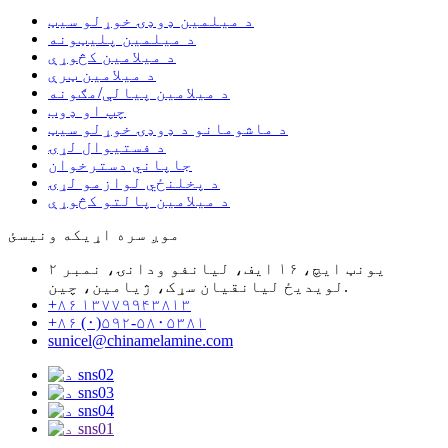
د میلمین ډوډۍ خوړلو سیټ
د میلمین پلیټونه
د میلامین کڅوړې
د میلامین ټرې
د میلامین پیالې/مګونه
چپ او ډوب
د ماشومانو د ډوډۍ خوړلو سیټ
د فستیوال لړۍ
جاپاني دسترخوان
د پخلنځي لوازمو لړۍ
د میلامین پالتو کڅوړې
موږ سره اړیکه ونیسئ
یونټ ایچ، ۱۶ ایف، لیانفو ودانۍ، نمبر ۲
لویدیځ لیانقیان سړک، ژیامین، چین.
+۸۶ ۱۳۷۷۹۹۴۳۸۱۳
+۸۶ (۰)۵۹۲-۵۸۰۵۳۸۱
sunicel@chinamelamine.com