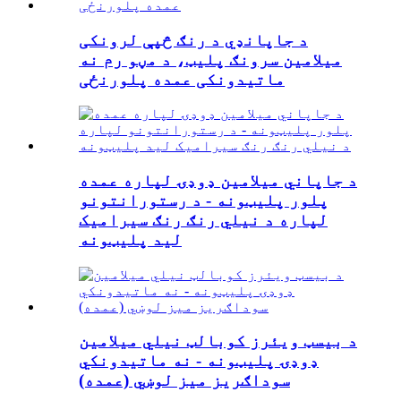
د جاپانډي د رنګ څپې لرونکی
میلامین سرونګ پلیټ، د مڼو رم نه
ماتیدونکی عمده پلورنځی
د جاپاني میلامین ډوډۍ لپاره عمده
پلور پلیټونه - د رستورانتونو
لپاره د نیلي رنګ رنګ سیرامیک
لید پلیټونه
د بیسټ ویئرز کوبالټ نیلي میلامین
ډوډۍ پلیټونه - نه ماتیدونکي
سوداګریز میز لوښي (عمده)