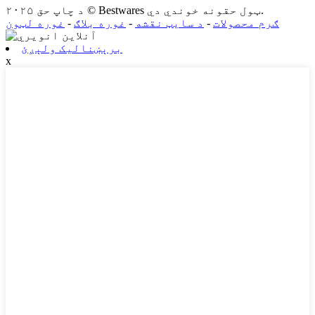
د چاپ حق ۲۰۲۵ © Bestwares ټول حقونه خوندي دي.
ګرم محصولات
-
د سایټ نقشه
-
غوره بلاګ
-
غوره لټون
برېښنالیک ولېږئ
x