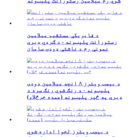
شوي رم میلامین رستورانت پلیټونه
د فابریکې مستقیم میلامین
رستورانت پلیټونه - د ګردي ډبرې
نمونې رم د ناشتې ډوډۍ سامان
د بیسټ ویئرز ۸ انچه میلامین ډوډۍ
پلیټونه - د رنګ شوي رنګ سره د
ډبرې په څیر پلیټونه (عمده خرڅلاو)
د بیسټ ویئرز لخوا اداره شوي