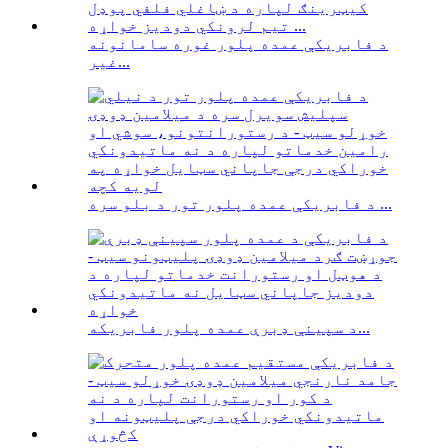
د فابریکې عمده پلور غوره سامانونه
غیر...
د فابریکې عمده پلور تور د بلو سره ...
د سپینې ډبرې عمده پلور فابریکه...