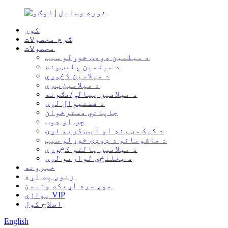
کور
ګرم محصولات
محصولات
د میلمین ډوډۍ خوړلو سیټ
د میلمین پلیټونه
د میلامین کڅوړې
د میلامین ټرې
د میلامین پیالې/مګونه
د فستیوال لړۍ
جاپاني دسترخوان
چپ او ډوب
د کیک سټینډ او آیس کریم لړۍ
د ماشومانو د ډوډۍ خوړلو سیټ
د میلامین پالتو کڅوړې
د پخلنځي لوازمو لړۍ
خبرونه
زموږ په اړه
موږ سره اړیکه ونیسئ
یوازې VIP
اصلاح کول
English