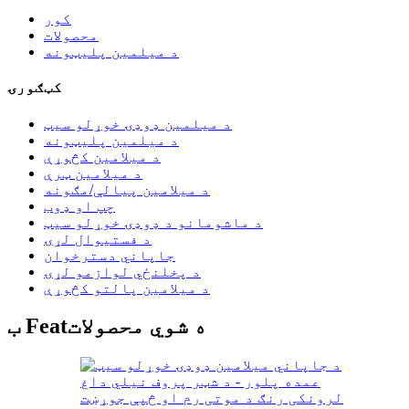
کور
محصولات
د میلمین پلیټونه
کټګورۍ
د میلمین ډوډۍ خوړلو سیټ
د میلمین پلیټونه
د میلامین کڅوړې
د میلامین ټرې
د میلامین پیالې/مګونه
چپ او ډوب
د ماشومانو د ډوډۍ خوړلو سیټ
د فستیوال لړۍ
جاپاني دسترخوان
د پخلنځي لوازمو لړۍ
د میلامین پالتو کڅوړې
ب Featه شوي محصولات