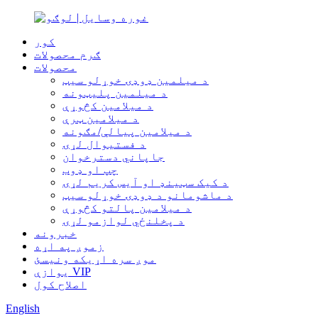
کور
ګرم محصولات
محصولات
د میلمین ډوډۍ خوړلو سیټ
د میلمین پلیټونه
د میلامین کڅوړې
د میلامین ټرې
د میلامین پیالې/مګونه
د فستیوال لړۍ
جاپاني دسترخوان
چپ او ډوب
د کیک سټینډ او آیس کریم لړۍ
د ماشومانو د ډوډۍ خوړلو سیټ
د میلامین پالتو کڅوړې
د پخلنځي لوازمو لړۍ
خبرونه
زموږ په اړه
موږ سره اړیکه ونیسئ
یوازې VIP
اصلاح کول
English