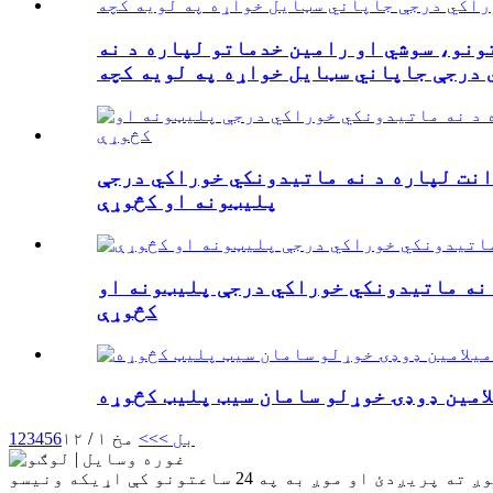
تونو، سوشي او رامین خدماتو لپاره د نه
درجې جاپاني سټایل خواړه په لویه کچه
انت لپاره د نه ماتیدونکي خوراکي درجې
پلیټونه او کڅوړې
د نه ماتیدونکي خوراکي درجې پلیټونه او
کڅوړې
لامین ډوډۍ خوړلو سامان سیټ پلیټ کڅوړه
بل >
>>
مخ ۱ / ۱۲
6
5
4
3
2
1