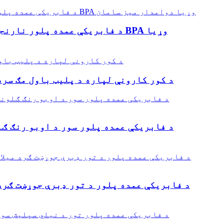
د فابریکې عمده پلور نارنجي م
د کور کارونې لپاره د پلیټ باول مګ سره
د فابریکې عمده پلور سور د اوبو رنګ ګل
د فابریکې عمده پلور د تور ډبرې جوړښت ګرد