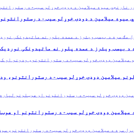
یوه میلامین د ډوډۍ خوړلو سیټ - د رستورانتونو، کیټر
 د بیسټ ویئرز د عمده پلور نه ماتیدونکی نورډیک 
ونو میلامین ډوډۍ خوړلو سیټ - د رستورانتونو، ود
 میلامین ډوډۍ خوړلو سیټ - د رستورانتونو او هوټ