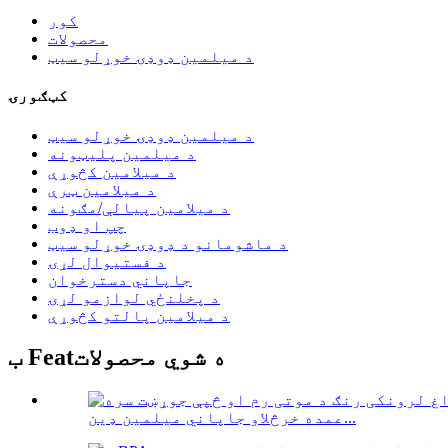
کور
محصولات
د میلمین ډوډۍ خوړلو سیټ
کټګورۍ
د میلمین ډوډۍ خوړلو سیټ
د میلمین پلیټونه
د میلامین کڅوړې
د میلامین ټرې
د میلامین پیالې/مګونه
چپ او ډوب
د ماشومانو د ډوډۍ خوړلو سیټ
د فستیوال لړۍ
جاپاني دسترخوان
د پخلنځي لوازمو لړۍ
د میلامین پالتو کڅوړې
ب Featه شوي محصولات
عمده خرڅلاو جاپاني میلمین ډین...