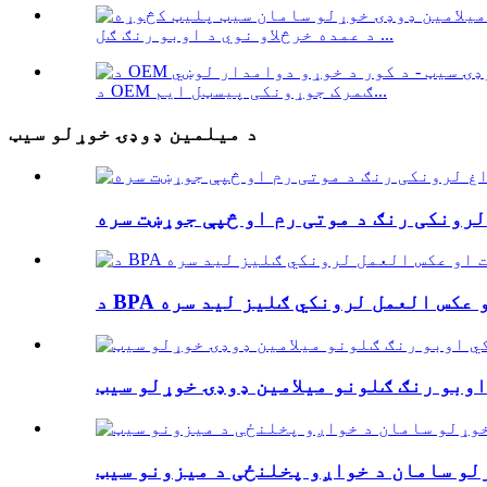
د عمده خرڅلاو نوي د اوبو رنګ ګل ...
د OEM ګمرک جوړونکی پیسټل ایم...
د میلمین ډوډۍ خوړلو سیټ
لرونکی رنګ د موتی رم او څپې جوړښت سره
 او عکس العمل لرونکي ګلیز لید سره
وبو رنګ ګلونو میلامین ډوډۍ خوړلو سیټ
لو سامان د خواږو پخلنځی د میزونو سیټ