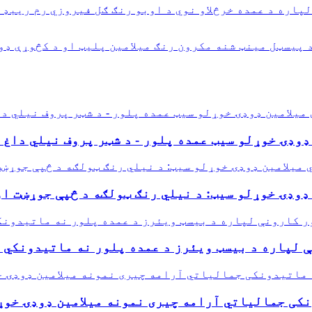
ډوډۍ خوړلو سیټ عمده پلور - د شټر پروف نیلي داغ 
امین ډوډۍ خوړلو سیټ: د نیلي رنګ ټولګه د څپې جوړښت
 لپاره د بیسټ ویئرز د عمده پلور نه ماتیدونکي ا
نکی جمالیاتي آرامه چیری نمونه میلامین ډوډۍ خوړ