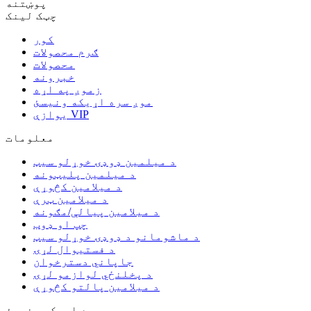
پوښتنه
چټک لینک
کور
ګرم محصولات
محصولات
خبرونه
زموږ په اړه
موږ سره اړیکه ونیسئ
یوازې VIP
معلومات
د میلمین ډوډۍ خوړلو سیټ
د میلمین پلیټونه
د میلامین کڅوړې
د میلامین ټرې
د میلامین پیالې/مګونه
چپ او ډوب
د ماشومانو د ډوډۍ خوړلو سیټ
د فستیوال لړۍ
جاپاني دسترخوان
د پخلنځي لوازمو لړۍ
د میلامین پالتو کڅوړې
موږ سره اړیکه ونیسئ