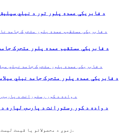
د فابریکې عمده پلور تور د نیلي سپلیش 
د فابریکې مستقیم عمده پلور متحرک جامد 
د فابریکې عمده پلور متحرک جامد نیلي میلام
د واده د کور رستورانت د پارټۍ لپاره د 
زموږ د محصولاتو یا قیمت لیست په اړه پوښتنو لپاره ، مهرباني وکړئ خپل بریښنالیک موږ ته پریږدئ او موږ به په 24 ساعتونو کې اړیکه ونیسو.