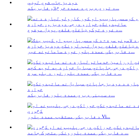
د تورې ډبرې د عمده خرڅلاو فابریکه...
د غوره توکو ښاغلي فلفي پوډل موضوع...
د فابریکې عمده پلور غوره سامانونه غیر...
د فابریکې عمده پلور تور د بلو سره ...
د سپینې ډبرې عمده پلور فابریکه...
د فابریکې مستقیم عمده پلور Vi...
د فابریکې عمده پلورونکی متحرک جامد ...