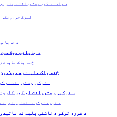
د جاپاني میلامین 
د BPA څخه پاک جاپانډي میل
د ترکیې رستورانت او کور کارونې
د غوره توکو د ناشتې پلیټ نه ماتیدو