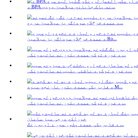
د BPA نه پاک جاپاني میلامین ډوډۍ...
د عمده خرڅلاو سوداګریز میلامین مربع...
د عمده خرڅلاو سوداګریز میلامین Ro...
د غوره توکو عمده پلور نه ماتیدونکی ...
د غوره توکو د ناشتې پلیټ نه ماتیدونکی...
د فابریکې عمده پلور نارنجي میوه M...
د غوره توکو عمده پلور نه ماتیدونکی ...
د فابریکې عمده پلور سور د اوبو رنګ ...