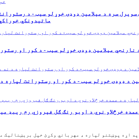
سویرل سره د میلامین ډوډۍ خوړلو سیټ - د رستوران
ماتیدونکي خوراکي 
نارنجي میلامین ډوډۍ خوړلو سیټ - د کور او رستور
ین د ډوډۍ خوړلو سیټ - د کور او رستورانت لپاره 
عمده خرڅلاو نوي د اوبو رنګ ګل فیروزي رم ریبډ می