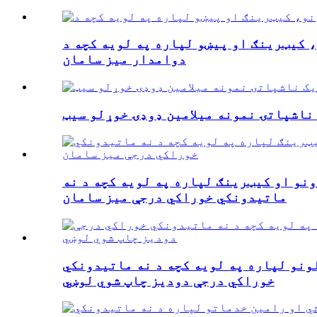
ینګ او پیښو لپاره په لویه کچه د BPA وړیا
دوامدار میز سامان
ناشپاتۍ نمونه میلامین ډوډۍ خوړلو سیټ
ونو او کیټرینګ لپاره په لویه کچه د نه
ماتیدونکي خوراکي درجې میز سامان
لونو لپاره په لویه کچه د نه ماتیدونکي
خوراکي درجې دودیز چاپ شوي لوښي