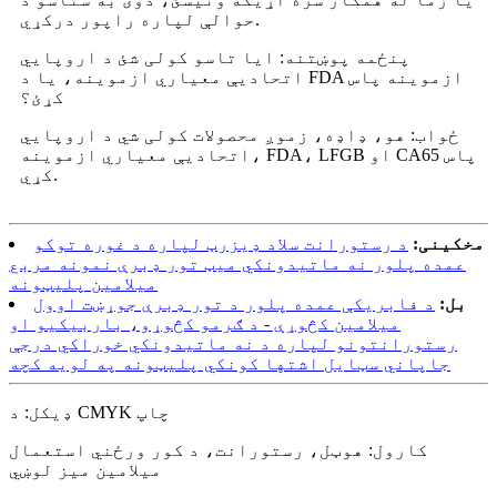
حوالې لپاره راپور درکړي.
پنځمه پوښتنه: ایا تاسو کولی شئ د اروپايي
اتحادیې معیاري ازموینه، یا د FDA ازموینه پاس
کړئ؟
ځواب: هو، ډاډه، زموږ محصولات کولی شي د اروپايي
اتحادیې معیاري ازموینه، FDA، LFGB او CA65 پاس
کړي.
مخکینی:
د رستورانت سلاد ډیزرټ لپاره د غوره توکو
عمده پلور نه ماتیدونکي میټ تور ډبرې نمونه مربع
میلامین پلیټونه
بل:
د فابریکې عمده پلور د تور ډبرې جوړښت اوول
میلامین کڅوړې - د ګرمو کڅوړو، باربیکیو او
رستورانتونو لپاره د نه ماتیدونکي خوراکي درجې
جاپاني سټایل اشتها کونکي پلیټونه په لویه کچه
ډیکل: د CMYK چاپ
کارول: هوټل، رستورانت، د کور ورځني استعمال
میلامین میز لوښي