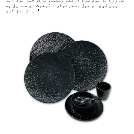
پیل کړئ او خپل دسترخوان د کیفیت او سټایل په
بیان بدل کړئ!