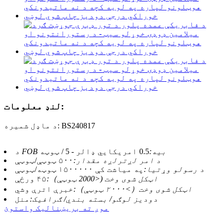
لنډ معلومات:
د ماډل شمیره: BS240817
د FOB بیه:
0.5 امریکایي ډالر - 5 / ټوټه
د امر لږترلږه مقدار:
۵۰۰ ټوټې/ټوټې
د رسولو وړتیا:
په میاشت کې ۱۵۰۰۰۰۰ ټوټه/ټوټې
اټکل شوی وخت (<2000 ټوټې）:
۴۵ ورځې
اټکل شوی وخت（>۲۰۰۰ ټوټې）:
خبرې اترې وشي
دودیز لوګو/ بسته بندي/ ګرافیک:
منل
موږ ته بریښنالیک واستوئ