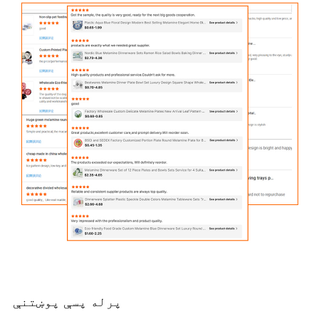
پرله پسې پوښتنې