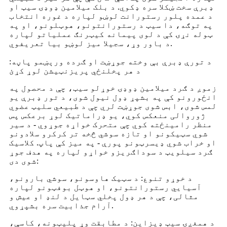
ډبرې سخت ښکلا سره ډکوي. د بلک میلامین ډوډۍ سیټ او
د عمده پلور رستورانت لوښو لپاره د غوره انتخاب
په توګه، دا سیټ د رستورانتونو، هوټلونو، او په
ټوله نړۍ کې د لوی پیمانه کیټرنګ عملیاتو لپاره
د باور وړ، سجیلا میز لوښو بیا تعریفوي.
د تورې ډبرې بې وخته جوړښت او ګرده ورېښمو پاڼه:
د هر پخلنځي پریزنټیشن لوړ کړئ
زموږ د ګرد میلامین ډوډۍ خوړلو سیټ، چې د محصول په
انځورونو کې په بشپړ ډول نیول شوی، د تور ډبرې یو
لمس شوی، ابس شوی جوړښت لري چې د طبیعي سلیټ عضوي
ژوروالی منعکس کوي، یو ډراماتیک لوړ برعکس پس
منظر رامینځته کوي چې متحرک خواړه جوړوي - د سیر
شوي سټیکونو او تازه سوشي څخه تر کرکرو سلادونو
او خراب شوي ډیسرټونو پورې - په میز کې پاپ. کلاسیک
ګرد سیلویټ د سوداګریزو خواړو لپاره په هدف جوړ
شوی دی:
د خوړو تنوع: د سټیک هاوسونو، سوشي بارونو،
آسیایي رستورانتونو، او هوټل بوفټونو لپاره
مثالی، چې د هر ډول پخلي سټایل د لنډ او عیش و
آرام جذابیت سره بشپړوي.
د همغږۍ سیټ ډیزاین: د مطابقت وړ پلیټونه، کاسې،