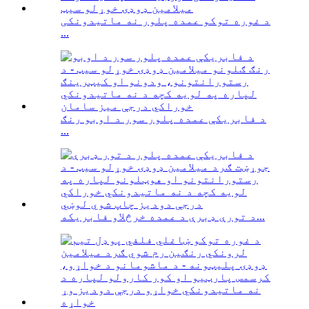
د غوره توکو عمده پلور نه ماتیدونکی
...
د فابریکې عمده پلور سور د اوبو رنګ
...
د تورې ډبرې د عمده خرڅلاو فابریکه...