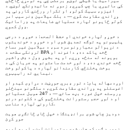
سیرامیک یا شیشې لوښو برعکس چې په لومړي څاڅکي
کې ماتیږي یا چپ کیږي، زموږ نه ماتیدونکي لوښي د
اغیزو، سټیک کولو، او تکرار ورځني کارونې په
وړاندې مقاومت کوي — د بلک میلامین ډنر سیټ امر
کولو ځایونو لپاره عملیاتي ضایعات په ډراماتیک
ډول کموي.
د خوړو لپاره خوندي او حفظ الصحه: د خوړو د درجې
پلیټونو په توګه تصدیق شوی او د خوړو د خوندیتوب
د نړیوالو معیارونو سره سم، د میلامین غیر مسام
لرونکی سطحه د BPA څخه پاکه ده، داغونه او
بویونه له منځه وړي، او په بشپړ ډول د ډش واشیر
څخه خوندي ده، د لوړ خدمت ساعتونو په جریان کې د
بوخت پخلنځي کارمندانو لپاره د پاکولو وخت
نیمایي ته راټیټوي.
اوږدمهاله پای: د تور ډبرې جوړښت د مړاوی کیدو او
اغوستلو په وړاندې مقاومت کوي، د سلګونو مینځلو
وروسته خپل غوره بڼه ساتي — د 24/7 هوټل عملیاتو
او د لوړ حجم رستورانت پخلنځیو کې د کلونو درنو
کارونې لپاره مناسب.
دودیز چاپ شوی برانډینګ: د خپل ځای ځانګړی هویت
جوړ کړئ
زموږ د ګمرکي چاپ شوي رستورانت لوښو او په لویه