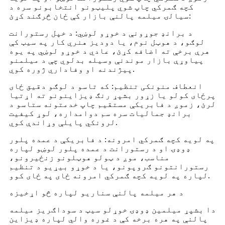
کچه ګمرکي چاپ شوي پلیټونو انتخابونو سره د
سیالۍ میلمه پالنې بازار کې ځان څرګند کړئ:
د برانډ جوړونې د خوړو لوښي: د خپل رستورانت
لوګو، د هوټل نوم، یا دودیز هنري کار په سیټ کې
هرې برخې ته اضافه کړئ، عادي د خوړو لوښي په یوه
پیاوړې بازار موندنې وسیله بدلوي چې د میلمنو
پیژندنه او وفاداري ژوره کوي.
انعطاف منونکی تنظیم: که تاسو د لوګو دقیق ځای
پرځای کولو یا زړور بشپړ رنګ ډیزاینونو ته اړتیا
لرئ، زموږ د فابریکې مستقیم چاپ خدمتونه ستاسو د
برانډ جمالیات سره سم دوامداره، لوړ کیفیت
لرونکي پایلې وړاندې کوي.
په لویه کچه ګمرکي امرونه: د فابریکې د عمده پلور
ډوډۍ او د رستورانت د عمده پلور لوښو لپاره
مناسب، موږ د ټولو هوټلونو زنځیرونو،
رستورانتونو ګروپونو، یا د خوړو بیړیو د تنظیم
لپاره په لویه کچه ګمرکي امرونه ځای په ځای کوو.
د هر میلمه پالنې سناریو لپاره څو اړخیزه
دا بشپړ میلمین ډوډۍ خوړلو سیټ د سوداګریز میلمه
پالنې په هره برخه کې د غوره والي لپاره ډیزاین