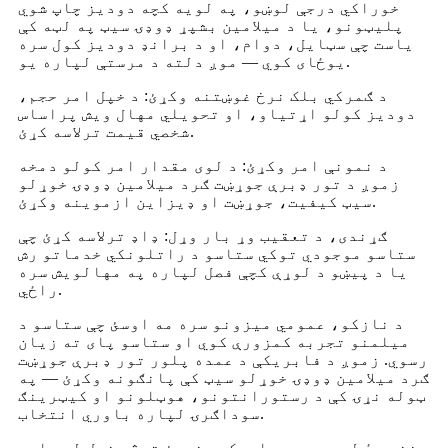
خوراکي درجې لوښو، په لویه کچه دودیز چاپ شوي
پلیټونو، یا د میلامین بشپړ ډوډۍ سیټ په لټه کې
یاست چې سټایل، دوام، او د برانډ دودیز کول سره
یوځای کوي — موږ دلته د مرستې لپاره یو.
د ګمرکي بلک نرخ غوښتنه وکړئ: د خپل امر حجم،
دودیز کولو اړتیاو، او تحویلي مهال ویش پراساس
شخصي قیمت ترلاسه کړئ.
د نمونې امر وکړئ: د لوی مقدار امر کولو دمخه
زموږ د تور ډبرې جوړښت ګرد میلامین ډوډۍ خوړلو
سیټ کیفیت، جوړښت او ډیزاین ازموینه وکړئ.
ګړندی، د تعقیب وړ بار وړل: ډاډ ترلاسه کړئ چې
ستاسو موجودي توکي ستاسو د راتلونکي خدماتو رش
یا د پیښو د لوړې کچې فصل لپاره په مهالویش سره
راځي.
د نازکو، عمومي میزونو سره مه اوسئ چې ستاسو د
میلمنو تجربه کمزورې کوي او ستاسو پای ته زیان
رسوي. زموږ د فابریکې د عمده پلور تور ډبرې جوړښت
ګرد میلامین ډوډۍ خوړلو سیټ کې پانګونه وکړئ — په
ټوله نړۍ کې د رستورانتونو، هوټلونو او کیټرینګ
سوداګرۍ لپاره باوري انتخاب.
نن ورځ له موږ سره اړیکه ونیسئ ترڅو خپل لوی امر