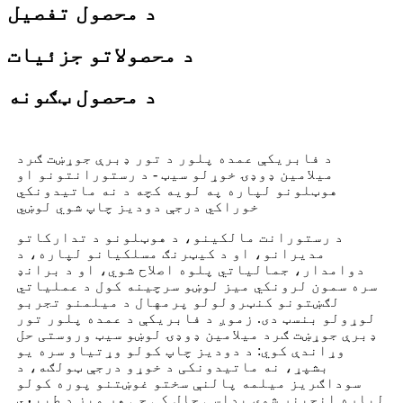
د محصول تفصیل
د محصولاتو جزئیات
د محصول ټګونه
د فابریکې عمده پلور د تور ډبرې جوړښت ګرد
میلامین ډوډۍ خوړلو سیټ - د رستورانتونو او
هوټلونو لپاره په لویه کچه د نه ماتیدونکي
خوراکي درجې دودیز چاپ شوي لوښي
د رستورانت مالکینو، د هوټلونو د تدارکاتو
مدیرانو، او د کیټرنګ مسلکیانو لپاره، د
دوامدار، جمالیاتي پلوه اصلاح شوي، او د برانډ
سره سمون لرونکي میز لوښو سرچینه کول د عملیاتي
لګښتونو کنټرولولو پرمهال د میلمنو تجربو
لوړولو بنسټ دی. زموږ د فابریکې د عمده پلور تور
ډبرې جوړښت ګرد میلامین ډوډۍ لوښو سیټ وروستی حل
وړاندې کوي: د دودیز چاپ کولو وړتیاو سره یو
بشپړ، نه ماتیدونکی د خوړو درجې ټولګه، د
سوداګریز میلمه پالنې سختو غوښتنو پوره کولو
لپاره انجینر شوی پداسې حال کې چې هر میز د طبیعي