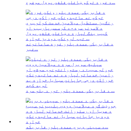
د غوره توکو ښاغلي فلفي پوډل موضوع...
د فابریکې عمده پلور غوره سامانونه
غیر...
د فابریکې عمده پلور تور د بلو سره ...
د سپینې ډبرې عمده پلور فابریکه...