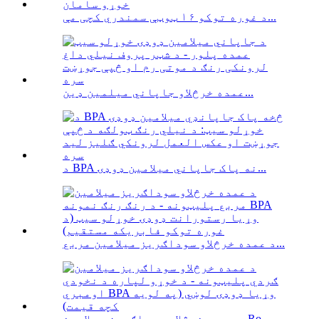
د غوره توکو ۱۶ ټوټې سمندري کچی مې...
عمده خرڅلاو جاپاني میلمین ډین...
د BPA نه پاک جاپاني میلامین ډوډۍ...
د عمده خرڅلاو سوداګریز میلامین مربع...
د عمده خرڅلاو سوداګریز میلامین Ro...