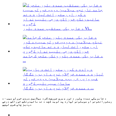
د فابریکې مستقیم عمده پلور Vi...
د فابریکې عمده پلورونکی متحرک جامد
...
د عمده خرڅلاو نوي د اوبو رنګ ګل ...
د فابریکې عمده پلور د تور ډبرې جوړښت ګرد میلامین ډوډۍ خوړلو سیټ - د
رستورانتونو او هوټلونو لپاره په لویه کچه د نه ماتیدونکي خوراکي درجې
دودیز چاپ شوي لوښي