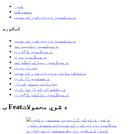
کور
محصولات
د میلمین ډوډۍ خوړلو سیټ
کټګورۍ
د میلمین ډوډۍ خوړلو سیټ
د میلمین پلیټونه
د میلامین کڅوړې
د میلامین ټرې
د میلامین پیالې/مګونه
چپ او ډوب
د ماشومانو د ډوډۍ خوړلو سیټ
د فستیوال لړۍ
جاپاني دسترخوان
د پخلنځي لوازمو لړۍ
د میلامین پالتو کڅوړې
ب Featه شوي محصولات