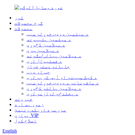
کور
ګرم محصولات
محصولات
د میلمین ډوډۍ خوړلو سیټ
د میلمین پلیټونه
د میلامین کڅوړې
د میلامین ټرې
د میلامین پیالې/مګونه
د فستیوال لړۍ
جاپاني دسترخوان
چپ او ډوب
د کیک سټینډ او آیس کریم لړۍ
د ماشومانو د ډوډۍ خوړلو سیټ
د میلامین پالتو کڅوړې
د پخلنځي لوازمو لړۍ
خبرونه
زموږ په اړه
موږ سره اړیکه ونیسئ
یوازې VIP
اصلاح کول
English