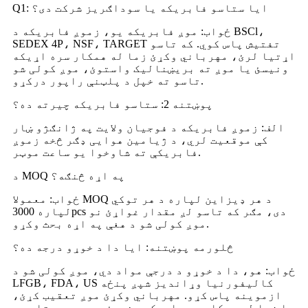
Q1: ایا ستاسو فابریکه یا سوداګریز شرکت دی؟
ځواب: موږ فابریکه یو، زموږ فابریکه د BSCl،
SEDEX 4P، NSF، TARGET تفتیش پاس کوي. که تاسو
اړتیا لرئ، مهرباني وکړئ زما له همکار سره اړیکه
ونیسئ یا موږ ته بریښنالیک واستوئ، موږ کولی شو
تاسو ته خپل د پلټنې راپور درکړو.
پوښتنه 2: ستاسو فابریکه چیرته ده؟
الف: زموږ فابریکه د فوجیان ولایت په ژانګژو ښار
کې موقعیت لري، د ژیامین هوایی ډګر څخه زموږ
فابریکې ته شاوخوا یو ساعت موټر.
د MOQ په اړه څنګه؟
ځواب: معمولا MOQ د هر ډیزاین لپاره د هر توکي
لپاره 3000pcs دی، مګر که تاسو لږ مقدار غواړئ نو
موږ کولی شو د هغې په اړه بحث وکړو.
څلورمه پوښتنه: ایا دا د خوړو درجه ده؟
ځواب: هو، دا د خوړو د درجې مواد دي، موږ کولی شو د
LFGB، FDA، US کالیفورنیا وړاندیز شپږ پنځه
ازموینه پاس کړو. مهرباني وکړئ موږ تعقیب کړئ،
یا زما له همکار سره اړیکه ونیسئ، دوی به ستاسو د