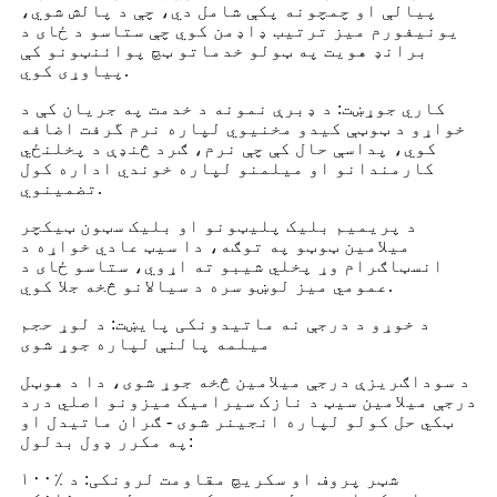
پیالې او چمچونه پکې شامل دي، چې د پالش شوي،
یونیفورم میز ترتیب ډاډمن کوي ​​چې ستاسو د ځای د
برانډ هویت په ټولو خدماتو ټچ پوائنټونو کې
پیاوړی کوي.
کاري جوړښت: د ډبرې نمونه د خدمت په جریان کې د
خواړو د ټوټې کیدو مخنیوي لپاره نرم گرفت اضافه
کوي، پداسې حال کې چې نرم، ګرد څنډې د پخلنځي
کارمندانو او میلمنو لپاره خوندي اداره کول
تضمینوي.
د پریمیم بلیک پلیټونو او بلیک سټون ټیکچر
میلامین ټوټو په توګه، دا سیټ عادي خواړه د
انسټاګرام وړ پخلي شیبو ته اړوي، ستاسو ځای د
عمومي میز لوښو سره د سیالانو څخه جلا کوي.
د خوړو د درجې نه ماتیدونکی پایښت: د لوړ حجم
میلمه پالنې لپاره جوړ شوی
د سوداګریزې درجې میلامین څخه جوړ شوی، دا د هوټل
درجې میلامین سیټ د نازک سیرامیک میزونو اصلي درد
ټکي حل کولو لپاره انجینر شوی - ګران ماتیدل او
په مکرر ډول بدلول:
۱۰۰٪ شټر پروف او سکریچ مقاومت لرونکی: د