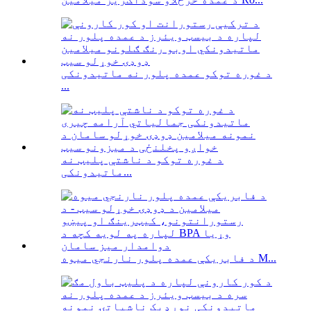
د غوره توکو عمده پلور نه ماتیدونکی
...
د غوره توکو د ناشتې پلیټ نه
ماتیدونکی...
د فابریکې عمده پلور نارنجي میوه M...