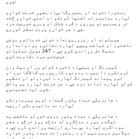
شوی:
رستورانتونه او بسټروګانې: د بشپړ خدمت خواړو
لپاره مناسب، له اشتها کونکو او اصلي خواړو څخه
تر ډیسرټونو پورې، د ګرد شکل او ډبرې جوړښت سره
چې د هر خواړو پریزنټشن لوړوي.
هوټلونه او ریزورټونه: د خونې خدماتو، بوفې
ناشتو، او ضیافت پیښو لپاره مثالی، یو دوامدار،
سجیلا حل وړاندې کوي چې د 24/7 هوټل عملیاتو
غوښتنو سره مقاومت کوي.
کیټرنګ او پیښې: د ذخیره کولو وړ او سپک وزن
لرونکی، دا سیټ د ودونو، کارپوریټ ګالاګانو، او
لوی پیمانه کیټرنګ لپاره د لیږدولو او تنظیم
کولو لپاره اسانه دی، چې د هر فرصت لپاره یو پالش
شوی لید تضمینوي.
د فابریکې عمده پلور ګټه: د لویو پیرودونکو
لپاره نه ماتیدونکی ارزښت
د فابریکې د عمده پلور ډوډۍ خوړلو متخصص په
توګه، موږ د منځګړو له منځه وړو ترڅو د هغو
سوداګرۍ لپاره بې ساري ارزښت وړاندې کړو چې د
میلامین ډوډۍ سیټ او د رستورانت عمده پلور خواړه
ترلاسه کوي: