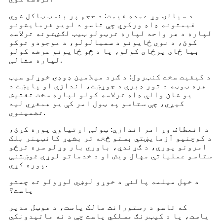
د سیالۍ وړ عمده قیمت: د حجم پر بنسټ ټاکل شوي
قیمتونه ډاډ ورکوي چې تاسو د لویو فرمایشونو
لپاره د هر واحد لپاره ترټولو ټیټ لګښتونه ترلاسه
کوئ، د نوي ځایونو د سمبالولو، د موجودو توکو
بیا ځای پرځای کولو، یا د څو ځایونو عرضه کولو
لپاره مثالی.
د کیفیت سخت کنټرول: د ګرد میلامین ډوډۍ خوړلو سیټ
هره ټوټه د تور ډبرې د جوړښت، اندازې او پایښت د
یو شان والي ډاډ ترلاسه کولو لپاره سخت تفتیش
کیږي، چې ستاسو په ټول امر کې یو همغږي لید
تضمینوي.
د انعطاف وړ امر اندازې: ټولې اړتیاوې پوره کړئ،
د کوچنیو آزمایښتي بستو څخه تر بشپړ کانټینر بلک
امرونو پورې، د ګړندي، باوري بار وړلو سره ترڅو
ستاسو عملیاتي مهال ویش او د خدماتو لوړې غوښتنې
پوره کړي.
د خپل میلمه پالنې د خوړو لوښي لوړولو ته چمتو
یاست؟
که تاسو د رستورانت مالک یاست، د هوټل مدیر
یاست، یا د کیټرنګ مسلکي یاست چې د نه ماتیدونکي