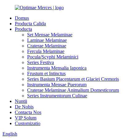
Domus
Producta Calida
Producta
Set Mensae Melaminae
Laminae Melaminae
Craterae Melaminae
Fercula Melaminae
Pocula/Scyphi Melaminici
Series Festiva
Instrumenta Mensalia Iaponica
Frustum et Intinctus
Series Basium Placentarum et Glaciei Cremoris
Instrumenta Mensae Puerorum
Craterae Melaminae Animalium Domesticorum
Series Instrumentorum Culinae
Nuntii
De Nobis
Contacta Nos
VIP Solum
Customizatio
English