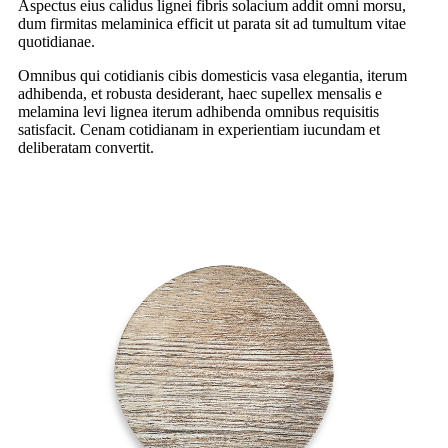
Aspectus eius calidus lignei fibris solacium addit omni morsu,
dum firmitas melaminica efficit ut parata sit ad tumultum vitae
quotidianae.
Omnibus qui cotidianis cibis domesticis vasa elegantia, iterum
adhibenda, et robusta desiderant, haec supellex mensalis e
melamina levi lignea iterum adhibenda omnibus requisitis
satisfacit. Cenam cotidianam in experientiam iucundam et
deliberatam convertit.