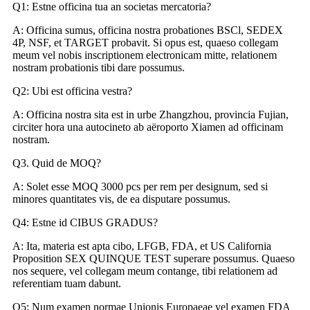
Q1: Estne officina tua an societas mercatoria?
A: Officina sumus, officina nostra probationes BSCl, SEDEX
4P, NSF, et TARGET probavit. Si opus est, quaeso collegam
meum vel nobis inscriptionem electronicam mitte, relationem
nostram probationis tibi dare possumus.
Q2: Ubi est officina vestra?
A: Officina nostra sita est in urbe Zhangzhou, provincia Fujian,
circiter hora una autocineto ab aëroporto Xiamen ad officinam
nostram.
Q3. Quid de MOQ?
A: Solet esse MOQ 3000 pcs per rem per designum, sed si
minores quantitates vis, de ea disputare possumus.
Q4: Estne id CIBUS GRADUS?
A: Ita, materia est apta cibo, LFGB, FDA, et US California
Proposition SEX QUINQUE TEST superare possumus. Quaeso
nos sequere, vel collegam meum contange, tibi relationem ad
referentiam tuam dabunt.
Q5: Num examen normae Unionis Europaeae vel examen FDA