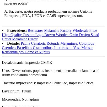
superare potes?
A: Ita, certe, nostra producta probationem normae Unionis
Europaeae, FDA, LFGB et CA65 superare possunt.
Praecedens:
Bestwares Melamine Factory Wholesale Price
High Quality Custom Logo Brown Wooden Grain Design Salad
Crater Melamine Crater
Deinde:
Patina Cenatoria Rotunda Melaminae, Coloribus
Caeruleis Pastelibus Gradientibus, Luxuriosa – Vasa Mensae
Reusabilia pro Domo et Nuptiis
Decalcomania: impressio CMYK
Usus: Deversorium, popina, instrumenta mensalia melaminica ad
usum cotidianum domesticum
Tractatio Impressionis: Impressio Pelliculae, Impressio Serica
Lavatorium: Tutum
Microondas: Non aptum