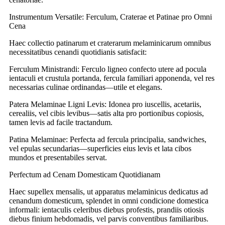
Instrumentum Versatile: Ferculum, Craterae et Patinae pro Omni
Cena
Haec collectio patinarum et craterarum melaminicarum omnibus
necessitatibus cenandi quotidianis satisfacit:
Ferculum Ministrandi: Ferculo ligneo confecto utere ad pocula
ientaculi et crustula portanda, fercula familiari apponenda, vel res
necessarias culinae ordinandas—utile et elegans.
Patera Melaminae Ligni Levis: Idonea pro iuscellis, acetariis,
cerealiis, vel cibis levibus—satis alta pro portionibus copiosis,
tamen levis ad facile tractandum.
Patina Melaminae: Perfecta ad fercula principalia, sandwiches,
vel epulas secundarias—superficies eius levis et lata cibos
mundos et presentabiles servat.
Perfectum ad Cenam Domesticam Quotidianam
Haec supellex mensalis, ut apparatus melaminicus dedicatus ad
cenandum domesticum, splendet in omni condicione domestica
informali: ientaculis celeribus diebus profestis, prandiis otiosis
diebus finium hebdomadis, vel parvis conventibus familiaribus.