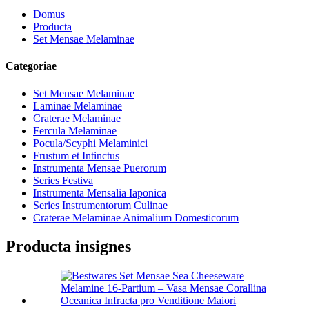
Domus
Producta
Set Mensae Melaminae
Categoriae
Set Mensae Melaminae
Laminae Melaminae
Craterae Melaminae
Fercula Melaminae
Pocula/Scyphi Melaminici
Frustum et Intinctus
Instrumenta Mensae Puerorum
Series Festiva
Instrumenta Mensalia Iaponica
Series Instrumentorum Culinae
Craterae Melaminae Animalium Domesticorum
Producta insignes