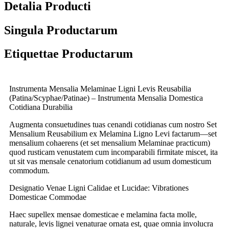
Detalia Producti
Singula Productarum
Etiquettae Productarum
Instrumenta Mensalia Melaminae Ligni Levis Reusabilia
(Patina/Scyphae/Patinae) – Instrumenta Mensalia Domestica
Cotidiana Durabilia
Augmenta consuetudines tuas cenandi cotidianas cum nostro Set
Mensalium Reusabilium ex Melamina Ligno Levi factarum—set
mensalium cohaerens (et set mensalium Melaminae practicum)
quod rusticam venustatem cum incomparabili firmitate miscet, ita
ut sit vas mensale cenatorium cotidianum ad usum domesticum
commodum.
Designatio Venae Ligni Calidae et Lucidae: Vibrationes
Domesticae Commodae
Haec supellex mensae domesticae e melamina facta molle,
naturale, levis lignei venaturae ornata est, quae omnia involucra