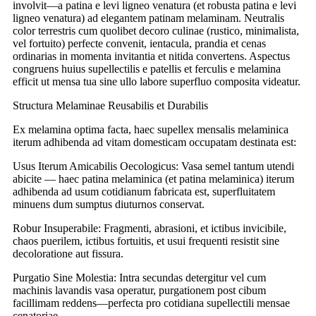
involvit—a patina e levi ligneo venatura (et robusta patina e levi
ligneo venatura) ad elegantem patinam melaminam. Neutralis
color terrestris cum quolibet decoro culinae (rustico, minimalista,
vel fortuito) perfecte convenit, ientacula, prandia et cenas
ordinarias in momenta invitantia et nitida convertens. Aspectus
congruens huius supellectilis e patellis et ferculis e melamina
efficit ut mensa tua sine ullo labore superfluo composita videatur.
Structura Melaminae Reusabilis et Durabilis
Ex melamina optima facta, haec supellex mensalis melaminica
iterum adhibenda ad vitam domesticam occupatam destinata est:
Usus Iterum Amicabilis Oecologicus: Vasa semel tantum utendi
abicite — haec patina melaminica (et patina melaminica) iterum
adhibenda ad usum cotidianum fabricata est, superfluitatem
minuens dum sumptus diuturnos conservat.
Robur Insuperabile: Fragmenti, abrasioni, et ictibus invicibile,
chaos puerilem, ictibus fortuitis, et usui frequenti resistit sine
decoloratione aut fissura.
Purgatio Sine Molestia: Intra secundas detergitur vel cum
machinis lavandis vasa operatur, purgationem post cibum
facillimam reddens—perfecta pro cotidiana supellectili mensae
cenatoriae.