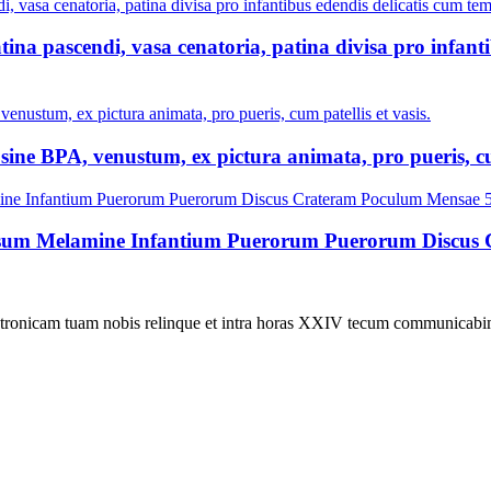
patina pascendi, vasa cenatoria, patina divisa pro infan
sine BPA, venustum, ex pictura animata, pro pueris, cum
osum Melamine Infantium Puerorum Puerorum Discus 
electronicam tuam nobis relinque et intra horas XXIV tecum communicab