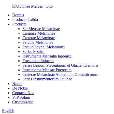
Domus
Producta Calida
Producta
Set Mensae Melaminae
Laminae Melaminae
Craterae Melaminae
Fercula Melaminae
Pocula/Scyphi Melaminici
Series Festiva
Instrumenta Mensalia Iaponica
Frustum et Intinctus
Series Basium Placentarum et Glaciei Cremoris
Instrumenta Mensae Puerorum
Craterae Melaminae Animalium Domesticorum
Series Instrumentorum Culinae
Nuntii
De Nobis
Contacta Nos
VIP Solum
Customizatio
English