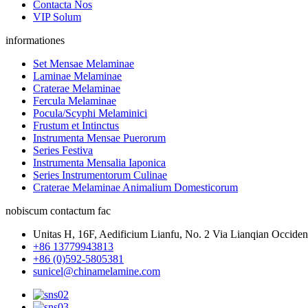
Contacta Nos
VIP Solum
informationes
Set Mensae Melaminae
Laminae Melaminae
Craterae Melaminae
Fercula Melaminae
Pocula/Scyphi Melaminici
Frustum et Intinctus
Instrumenta Mensae Puerorum
Series Festiva
Instrumenta Mensalia Iaponica
Series Instrumentorum Culinae
Craterae Melaminae Animalium Domesticorum
nobiscum contactum fac
Unitas H, 16F, Aedificium Lianfu, No. 2 Via Lianqian Occident
+86 13779943813
+86 (0)592-5805381
sunicel@chinamelamine.com