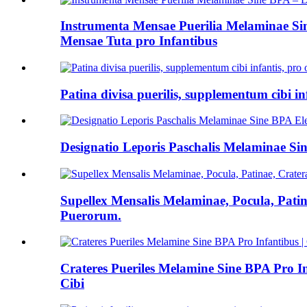
Instrumenta Mensae Puerilia Melaminae Sine
Mensae Tuta pro Infantibus
Patina divisa puerilis, supplementum cibi in
Designatio Leporis Paschalis Melaminae S
Supellex Mensalis Melaminae, Pocula, Patin
Puerorum.
Crateres Pueriles Melamine Sine BPA Pro Inf
Cibi