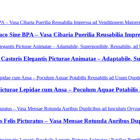
aco Sine BPA – Vasa Cibaria Puerilia Reusabilia Imp
toris Elegantis Picturae Animatae – Adaptabile, Su
turae Lepidae cum Ansa – Poculum Aquae Potabilis R
s Felis Picturatus – Vasa Mensae Rotunda Auribus Dup