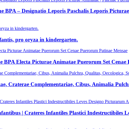
 BPA – Designatio Leporis Paschalis Leporis Picturae 
fantis, pro oryza in kindergarten.
ine BPA Electa Picturae Animatae Puerorum Set Cenae
ae, Craterae Complementariae, Cibus, Animalia Pulchr
antibus | Crateres Infantiles Plastici Indestructibile