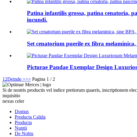
Patina infantilis grossa, patina cenatoria, 
iucundi.
Set cenatorium puerile ex fibra melaminica, 
Picturae Pandae Exemplar Design Luxuri
1
2
Deinde >
>>
Pagina 1 / 2
Si de nostris productis vel indice pretiorum quaeris, inscriptionem 
inquisitio
nexus celer
Domus
Producta Calida
Producta
Nuntii
De Nobis