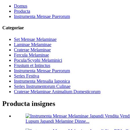
Domus
Producta
Instrumenta Mensae Puerorum
Categoriae
Set Mensae Melaminae
Laminae Melaminae
Craterae Melaminae
Fercula Melaminae
Pocula/Scyphi Melaminici
Frustum et Intinctus
Instrumenta Mensae Puerorum
Series Festiva
Instrumenta Mensalia Iaponica
Series Instrumentorum Culinae
Craterae Melaminae Animalium Domesticorum
Producta insignes
Lupum Japandi Melamine Dinne...