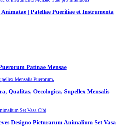
Animatae | Patellae Pueriliae et Instrumenta
 Puerorum Patinae Mensae
a, Qualitas, Oecologica, Supellex Mensalis
s Leves Designo Picturarum Animalium Set Vasa