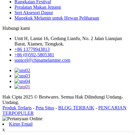
Rangkaian Festival
Peralatan Makan Jepang
Seri Aksesori Dapur
Mangkuk Melamin untuk Hewan Peliharaan
Hubungi kami
Unit H, Lantai 16, Gedung Lianfu, No. 2 Jalan Lianqian
Barat, Xiamen, Tiongkok.
+86 13779943813
+86 (0)592-5805381
sunicel@chinamelamine.com
Hak Cipta 2025 © Bestwares. Semua Hak Dilindungi Undang-
Undang.
Produk Terlaris
-
Peta Situs
-
BLOG TERBAIK
-
PENCARIAN
TERPOPULER
Kirim Email
x