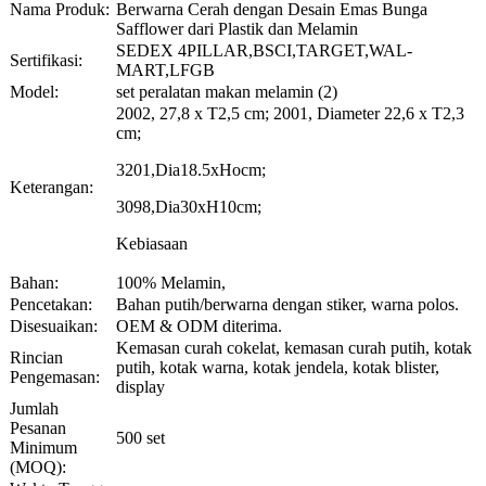
Nama Produk:
Berwarna Cerah dengan Desain Emas Bunga
Safflower dari Plastik dan Melamin
SEDEX 4PILLAR,BSCI,TARGET,WAL-
Sertifikasi:
MART,LFGB
Model:
set peralatan makan melamin (2)
2002, 27,8 x T2,5 cm; 2001, Diameter 22,6 x T2,3
cm;
3201,Dia18.5xHocm;
Keterangan:
3098,Dia30xH10cm;
Kebiasaan
Bahan:
100% Melamin,
Pencetakan:
Bahan putih/berwarna dengan stiker, warna polos.
Disesuaikan:
OEM & ODM diterima.
Kemasan curah cokelat, kemasan curah putih, kotak
Rincian
putih, kotak warna, kotak jendela, kotak blister,
Pengemasan:
display
Jumlah
Pesanan
500 set
Minimum
(MOQ):