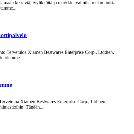
tamaan kestäviä, tyylikkäitä ja markkinavalmiita melamiinista
stamme...
ottipalvelu
danto Tervetuloa Xiamen Bestwares Enterprise Corp., Ltd:hen.
ään olemme...
lamme
 Tervetuloa Xiamen Bestwares Enterprise Corp., Ltd:hen.
iiniastioihin. Tänään...