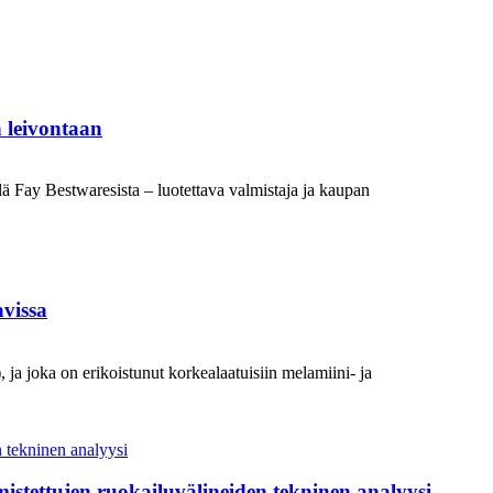
 leivontaan
ä Fay Bestwaresista – luotettava valmistaja ja kaupan
avissa
 ja joka on erikoistunut korkealaatuisiin melamiini- ja
istettujen ruokailuvälineiden tekninen analyysi