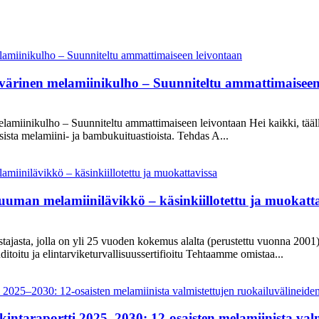
värinen melamiinikulho – Suunniteltu ammattimaiseen
amiinikulho – Suunniteltu ammattimaiseen leivontaan Hei kaikki, tääll
sista melamiini- ja bambukuituastioista. Tehdas A...
tuuman melamiinilävikkö – käsinkiillotettu ja muokatt
stajasta, jolla on yli 25 vuoden kokemus alalta (perustettu vuonna 2001),
itoitu ja elintarviketurvallisuussertifioitu Tehtaamme omistaa...
ntaraportti 2025–2030: 12-osaisten melamiinista valm