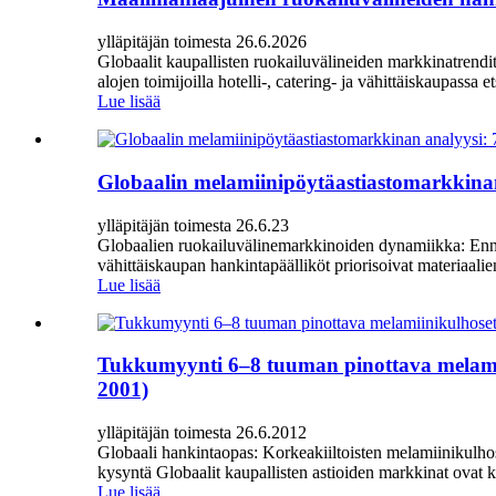
ylläpitäjän toimesta 26.6.2026
Globaalit kaupallisten ruokailuvälineiden markkinatrendit
alojen toimijoilla hotelli-, catering- ja vähittäiskaupassa e
Lue lisää
Globaalin melamiinipöytäastiastomarkkinan
ylläpitäjän toimesta 26.6.23
Globaalien ruokailuvälinemarkkinoiden dynamiikka: Ennust
vähittäiskaupan hankintapäälliköt priorisoivat materiaali
Lue lisää
Tukkumyynti 6–8 tuuman pinottava melamiin
2001)
ylläpitäjän toimesta 26.6.2012
Globaali hankintaopas: Korkeakiiltoisten melamiinikulho
kysyntä Globaalit kaupallisten astioiden markkinat ovat 
Lue lisää