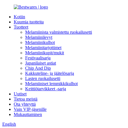
Kotiin
Kuumia tuotteita
Tuotteet
Melamiinista valmistettu ruokailusetti
Melamiinilevyt
Melamiinikulhot
Melamiinitarjottimet
Melamiinikupit/mukit
Festivaalisarja
Japanilaiset astiat
Chip And Dip
Kakkuteline- ja jäätelösarja
Lasten ruokailusetti
Melamiiniset lemmikkikulhot
Keittiötarvikkeet -sarja
Uutiset
Tietoa meistä
Ota yhteyttä
Vain VIP-jäsenille
Mukauttaminen
English