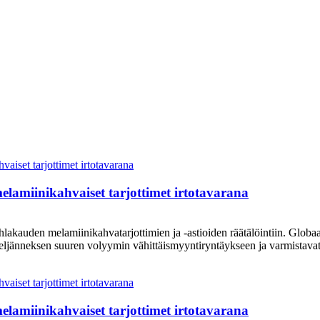
elamiinikahvaiset tarjottimet irtotavarana
auden melamiinikahvatarjottimien ja -astioiden räätälöintiin. Globaalit 
ljänneksen suuren volyymin vähittäismyyntiryntäykseen ja varmistavat 
elamiinikahvaiset tarjottimet irtotavarana