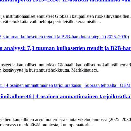
 ja institutionaaliset ennusteet Globaali kaupallisten ruokailuvälineide
tsivät tehokkaita vaihtoehtoja perinteisille keraamisille...
 analyysi: 7,3 tuuman kulhosettien trendit ja B2B-han
eet ja kaupalliset muutokset Globaalit kaupalliset ruokailuvälinemarkk
en kestävyyttä ja kustannustehokkuutta. Markkinatieto...
ikulhosetti | 4-osainen ammattimainen tarjoiluratkai
settien kaupallinen arvo modernissa elintarviketuotannossa (2025–2030
kokemassa merkittävää muutosta, kun operaattorit...