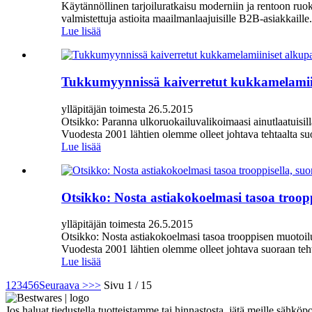
Käytännöllinen tarjoiluratkaisu moderniin ja rentoon ruo
valmistettuja astioita maailmanlaajuisille B2B-asiakkaill
Lue lisää
Tukkumyynnissä kaiverretut kukkamelamiinis
ylläpitäjän toimesta 26.5.2015
Otsikko: Paranna ulkoruokailuvalikoimaasi ainutlaatuisil
Vuodesta 2001 lähtien olemme olleet johtava tehtaalta su
Lue lisää
Otsikko: Nosta astiakokoelmasi tasoa troop
ylläpitäjän toimesta 26.5.2015
Otsikko: Nosta astiakokoelmasi tasoa trooppisen muotoil
Vuodesta 2001 lähtien olemme olleet johtava suoraan tehtaa
Lue lisää
1
2
3
4
5
6
Seuraava >
>>
Sivu 1 / 15
Jos haluat tiedustella tuotteistamme tai hinnastosta, jätä meille sähkö