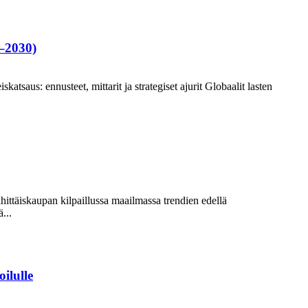
5–2030)
tsaus: ennusteet, mittarit ja strategiset ajurit Globaalit lasten
hittäiskaupan kilpaillussa maailmassa trendien edellä
...
ilulle