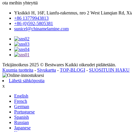
ota meihin yhteyttä
Yksikkö H, 16F, Lianfu-rakennus, nro 2 West Lianqian Rd, Xi
+86 13779943813
+86 (0)592-5805381
sunicel@chinamelamine.com
Tekijänoikeus 2025 © Bestwares Kaikki oikeudet pidätetään.
Kuumia tuotteita
-
Sivukartta
-
TOP-BLOGI
-
SUOSITUIN HAKU
Lähetä sähköpostia
x
English
French
German
Portuguese
Spanish
Russian
Japanese