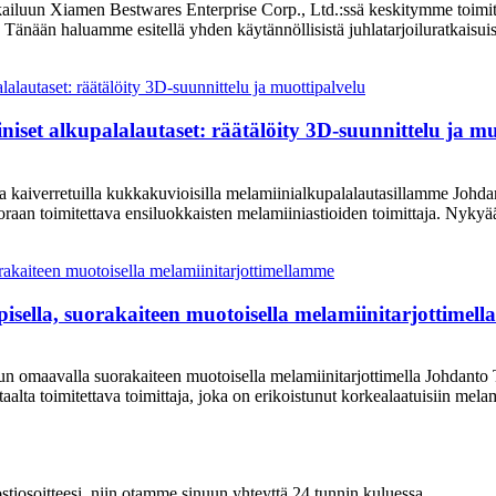
kailuun Xiamen Bestwares Enterprise Corp., Ltd.:ssä keskitymme toimit
e. Tänään haluamme esitellä yhden käytännöllisistä juhlatarjoiluratkaisui
et alkupalalautaset: räätälöity 3D-suunnittelu ja mu
la kaiverretuilla kukkakuvioisilla melamiinialkupalalautasillamme Joh
oraan toimitettava ensiluokkaisten melamiiniastioiden toimittaja. Nyky
pisella, suorakaiteen muotoisella melamiinitarjottimel
un omaavalla suorakaiteen muotoisella melamiinitarjottimella Johdanto
lta toimitettava toimittaja, joka on erikoistunut korkealaatuisiin melam
postiosoitteesi, niin otamme sinuun yhteyttä 24 tunnin kuluessa.