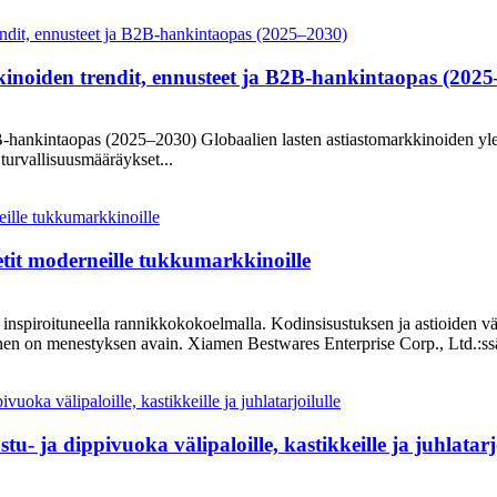
kinoiden trendit, ennusteet ja B2B-hankintaopas (202
-hankintaopas (2025–2030) Globaalien lasten astiastomarkkinoiden yleiska
turvallisuusmääräykset...
tit moderneille tukkumarkkinoille
 inspiroituneella rannikkokokoelmalla. Kodinsisustuksen ja astioiden vä
nen on menestyksen avain. Xiamen Bestwares Enterprise Corp., Ltd.:ssä
 ja dippivuoka välipaloille, kastikkeille ja juhlatarjo