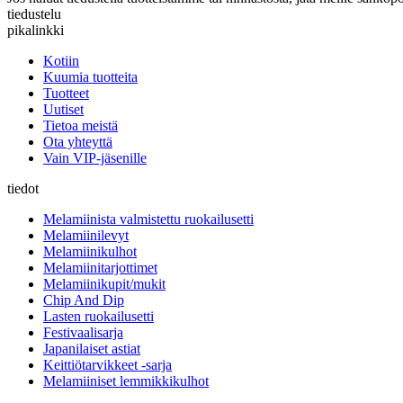
tiedustelu
pikalinkki
Kotiin
Kuumia tuotteita
Tuotteet
Uutiset
Tietoa meistä
Ota yhteyttä
Vain VIP-jäsenille
tiedot
Melamiinista valmistettu ruokailusetti
Melamiinilevyt
Melamiinikulhot
Melamiinitarjottimet
Melamiinikupit/mukit
Chip And Dip
Lasten ruokailusetti
Festivaalisarja
Japanilaiset astiat
Keittiötarvikkeet -sarja
Melamiiniset lemmikkikulhot