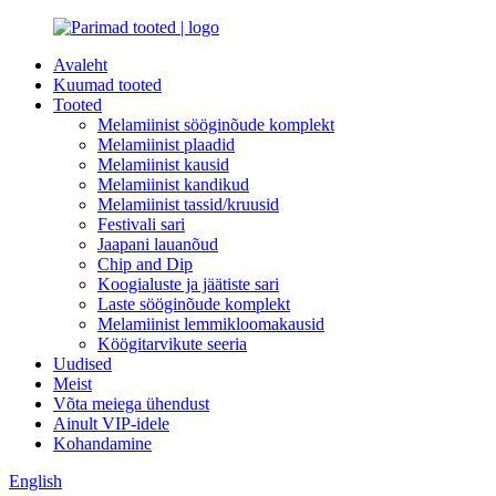
Avaleht
Kuumad tooted
Tooted
Melamiinist sööginõude komplekt
Melamiinist plaadid
Melamiinist kausid
Melamiinist kandikud
Melamiinist tassid/kruusid
Festivali sari
Jaapani lauanõud
Chip and Dip
Koogialuste ja jäätiste sari
Laste sööginõude komplekt
Melamiinist lemmikloomakausid
Köögitarvikute seeria
Uudised
Meist
Võta meiega ühendust
Ainult VIP-idele
Kohandamine
English