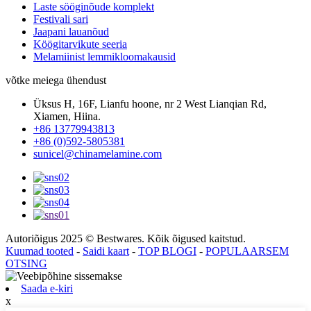
Laste sööginõude komplekt
Festivali sari
Jaapani lauanõud
Köögitarvikute seeria
Melamiinist lemmikloomakausid
võtke meiega ühendust
Üksus H, 16F, Lianfu hoone, nr 2 West Lianqian Rd,
Xiamen, Hiina.
+86 13779943813
+86 (0)592-5805381
sunicel@chinamelamine.com
Autoriõigus 2025 © Bestwares. Kõik õigused kaitstud.
Kuumad tooted
-
Saidi kaart
-
TOP BLOGI
-
POPULAARSEM
OTSING
Saada e-kiri
x