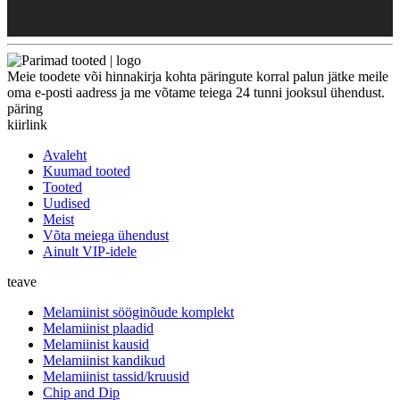
Meie toodete või hinnakirja kohta päringute korral palun jätke meile
oma e-posti aadress ja me võtame teiega 24 tunni jooksul ühendust.
päring
kiirlink
Avaleht
Kuumad tooted
Tooted
Uudised
Meist
Võta meiega ühendust
Ainult VIP-idele
teave
Melamiinist sööginõude komplekt
Melamiinist plaadid
Melamiinist kausid
Melamiinist kandikud
Melamiinist tassid/kruusid
Chip and Dip