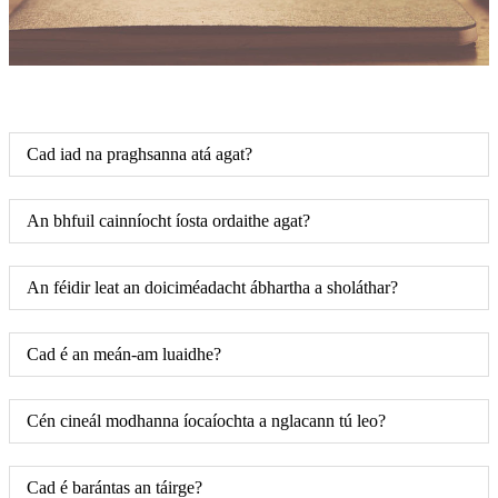
Cad iad na praghsanna atá agat?
An bhfuil cainníocht íosta ordaithe agat?
An féidir leat an doiciméadacht ábhartha a sholáthar?
Cad é an meán-am luaidhe?
Cén cineál modhanna íocaíochta a nglacann tú leo?
Cad é barántas an táirge?