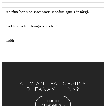
An ráthaíonn sibh seachadadh sábháilte agus slán táirgí?
Cad faoi na táillí loingseoireachta?
maith
AR MIAN LEAT OBAIR A
DHÉANAMH LINN?
TÉIGH I
dTEAGMHÁIL