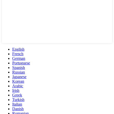
English
French
German
Portuguese
Spanish
Russian
Japanese
Korean
Arabic
Irish
Greek
Turkish
Italian
Danish
Romanian