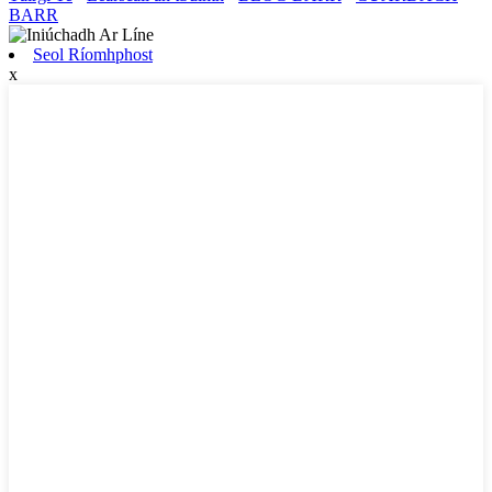
BARR
Seol Ríomhphost
x