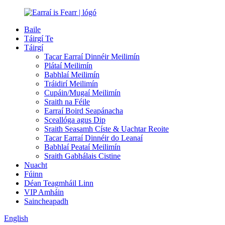
Baile
Táirgí Te
Táirgí
Tacar Earraí Dinnéir Meilimín
Plátaí Meilimín
Babhlaí Meilimín
Tráidirí Meilimín
Cupáin/Mugaí Meilimín
Sraith na Féile
Earraí Boird Seapánacha
Sceallóga agus Dip
Sraith Seasamh Císte & Uachtar Reoite
Tacar Earraí Dinnéir do Leanaí
Babhlaí Peataí Meilimín
Sraith Gabhálais Cistine
Nuacht
Fúinn
Déan Teagmháil Linn
VIP Amháin
Saincheapadh
English