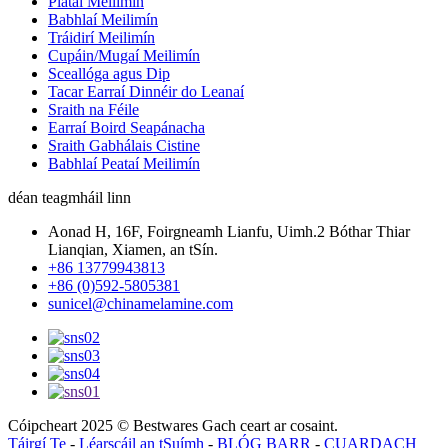
Plátaí Meilimín
Babhlaí Meilimín
Tráidirí Meilimín
Cupáin/Mugaí Meilimín
Sceallóga agus Dip
Tacar Earraí Dinnéir do Leanaí
Sraith na Féile
Earraí Boird Seapánacha
Sraith Gabhálais Cistine
Babhlaí Peataí Meilimín
déan teagmháil linn
Aonad H, 16F, Foirgneamh Lianfu, Uimh.2 Bóthar Thiar
Lianqian, Xiamen, an tSín.
+86 13779943813
+86 (0)592-5805381
sunicel@chinamelamine.com
Cóipcheart 2025 © Bestwares Gach ceart ar cosaint.
Táirgí Te
-
Léarscáil an tSuímh
-
BLÓG BARR
-
CUARDACH