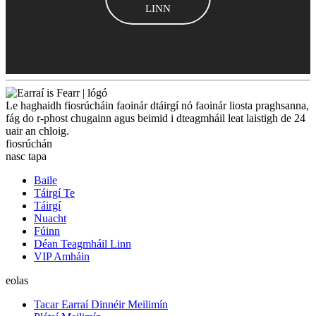
LINN
Le haghaidh fiosrúcháin faoinár dtáirgí nó faoinár liosta praghsanna,
fág do r-phost chugainn agus beimid i dteagmháil leat laistigh de 24
uair an chloig.
fiosrúchán
nasc tapa
Baile
Táirgí Te
Táirgí
Nuacht
Fúinn
Déan Teagmháil Linn
VIP Amháin
eolas
Tacar Earraí Dinnéir Meilimín