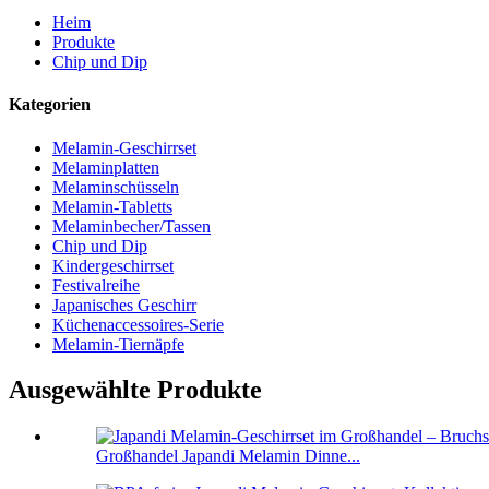
Heim
Produkte
Chip und Dip
Kategorien
Melamin-Geschirrset
Melaminplatten
Melaminschüsseln
Melamin-Tabletts
Melaminbecher/Tassen
Chip und Dip
Kindergeschirrset
Festivalreihe
Japanisches Geschirr
Küchenaccessoires-Serie
Melamin-Tiernäpfe
Ausgewählte Produkte
Großhandel Japandi Melamin Dinne...