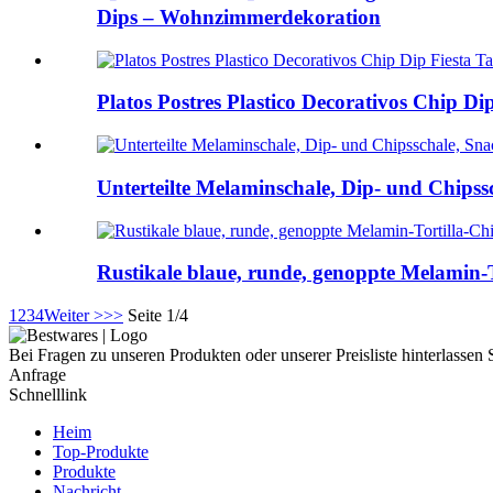
Dips – Wohnzimmerdekoration
Platos Postres Plastico Decorativos Chip Dip
Unterteilte Melaminschale, Dip- und Chips
Rustikale blaue, runde, genoppte Melamin-T
1
2
3
4
Weiter >
>>
Seite 1/4
Bei Fragen zu unseren Produkten oder unserer Preisliste hinterlassen
Anfrage
Schnelllink
Heim
Top-Produkte
Produkte
Nachricht