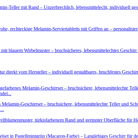
del...
...