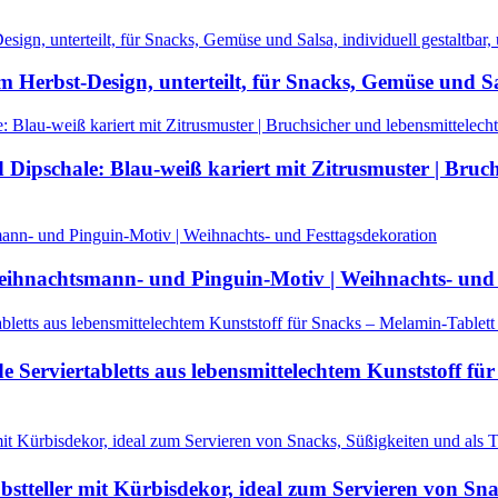
 Herbst-Design, unterteilt, für Snacks, Gemüse und Sal
ipschale: Blau-weiß kariert mit Zitrusmuster | Bruchs
Weihnachtsmann- und Pinguin-Motiv | Weihnachts- und
Serviertabletts aus lebensmittelechtem Kunststoff fü
eller mit Kürbisdekor, ideal zum Servieren von Snack