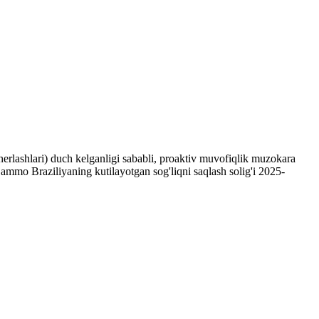
erlashlari) duch kelganligi sababli, proaktiv muvofiqlik muzokara
ammo Braziliyaning kutilayotgan sog'liqni saqlash solig'i 2025-