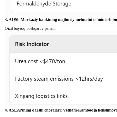
3. AQSh Markaziy bankining majburiy mehnatni ta'minlash bo'
Qizil bayroq boshqaruv paneli:
4. ASEANning qarshi choralari: Vetnam-Kambodja kelishmovch