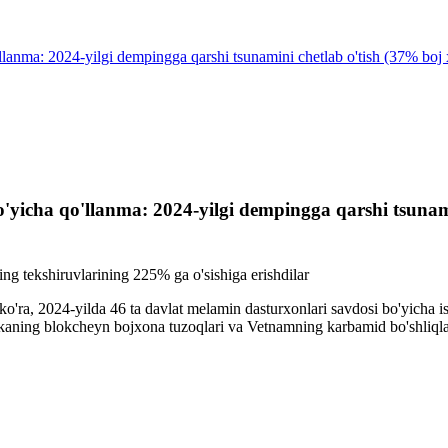
lanma: 2024-yilgi dempingga qarshi tsunamini chetlab o'tish (37% boj 
'yicha qo'llanma: 2024-yilgi dempingga qarshi tsunami
g tekshiruvlarining 225% ga o'sishiga erishdilar
'ra, 2024-yilda 46 ta davlat melamin dasturxonlari savdosi bo'yicha i
kaning blokcheyn bojxona tuzoqlari va Vetnamning karbamid bo'shliqlari