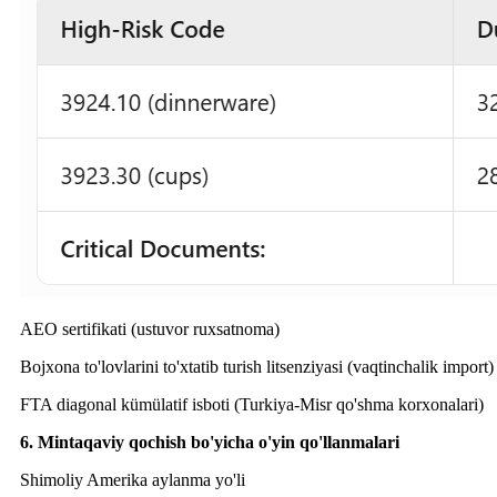
AEO sertifikati (ustuvor ruxsatnoma)
Bojxona to'lovlarini to'xtatib turish litsenziyasi (vaqtinchalik import)
FTA diagonal kümülatif isboti (Turkiya-Misr qo'shma korxonalari)
6. Mintaqaviy qochish bo'yicha o'yin qo'llanmalari
Shimoliy Amerika aylanma yo'li