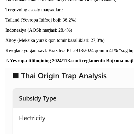
Tergovning asosiy maqsadlari:
Tailand (Yevropa Ittifoqi boji: 36,2%)
Indoneziya (AQSh marjasi: 28,4%)
Xitoy (Meksika yurak-qon tomir kasalliklari: 27,3%)
Rivojlanayotgan xavf: Braziliya PL 2918/2024 qonuni 41% "sog'liqni
2. Yevropa Ittifoqining 2024/173-sonli reglamenti: Bojxona ma