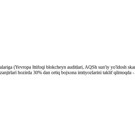
riga (Yevropa Ittifoqi blokcheyn auditlari, AQSh sun'iy yo'ldosh skan
jirlari hozirda 30% dan ortiq bojxona imtiyozlarini taklif qilmoqda - 