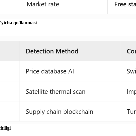
yicha qo'llanmasi
iligi