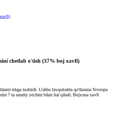
xavfi)
ni chetlab o'tish (37% boj xavfi)
shlarni ishga tushirdi. Ushbu favqulodda qo'llanma Yevropa
ni 7 ta amaliy yechim bilan hal qiladi. Bojxona xavfi