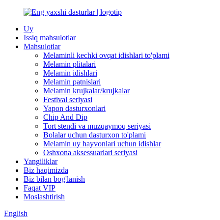
Uy
Issiq mahsulotlar
Mahsulotlar
Melaminli kechki ovqat idishlari to'plami
Melamin plitalari
Melamin idishlari
Melamin patnislari
Melamin krujkalar/krujkalar
Festival seriyasi
Yapon dasturxonlari
Chip And Dip
Tort stendi va muzqaymoq seriyasi
Bolalar uchun dasturxon to'plami
Melamin uy hayvonlari uchun idishlar
Oshxona aksessuarlari seriyasi
Yangiliklar
Biz haqimizda
Biz bilan bog'lanish
Faqat VIP
Moslashtirish
English