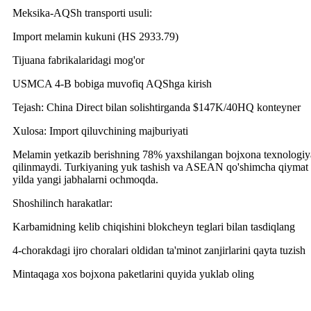
Meksika-AQSh transporti usuli:
Import melamin kukuni (HS 2933.79)
Tijuana fabrikalaridagi mog'or
USMCA 4-B bobiga muvofiq AQShga kirish
Tejash: China Direct bilan solishtirganda $147K/40HQ konteyner
Xulosa: Import qiluvchining majburiyati
Melamin yetkazib berishning 78% yaxshilangan bojxona texnologiyala
qilinmaydi. Turkiyaning yuk tashish va ASEAN qo'shimcha qiymat zan
yilda yangi jabhalarni ochmoqda.
Shoshilinch harakatlar:
Karbamidning kelib chiqishini blokcheyn teglari bilan tasdiqlang
4-chorakdagi ijro choralari oldidan ta'minot zanjirlarini qayta tuzish
Mintaqaga xos bojxona paketlarini quyida yuklab oling