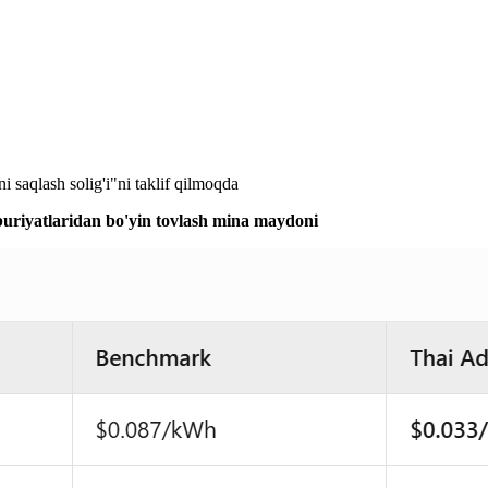
 saqlash solig'i"ni taklif qilmoqda
jburiyatlaridan bo'yin tovlash mina maydoni