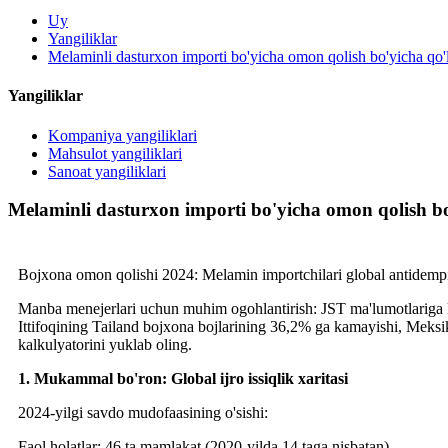
Uy
Yangiliklar
Melaminli dasturxon importi bo'yicha omon qolish bo'yicha qo'l
Yangiliklar
Kompaniya yangiliklari
Mahsulot yangiliklari
Sanoat yangiliklari
Melaminli dasturxon importi bo'yicha omon qolish bo
Bojxona omon qolishi 2024: Melamin importchilari global antidempin
Manba menejerlari uchun muhim ogohlantirish: JST ma'lumotlariga ko
Ittifoqining Tailand bojxona bojlarining 36,2% ga kamayishi, Meksi
kalkulyatorini yuklab oling.
1. Mukammal bo'ron: Global ijro issiqlik xaritasi
2024-yilgi savdo mudofaasining o'sishi:
Faol holatlar: 46 ta mamlakat (2020-yilda 14 taga nisbatan)