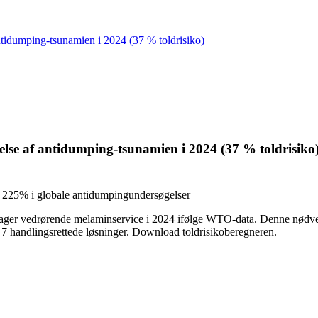
ntidumping-tsunamien i 2024 (37 % toldrisiko)
else af antidumping-tsunamien i 2024 (37 % toldrisiko
å 225% i globale antidumpingundersøgelser
elssager vedrørende melaminservice i 2024 ifølge WTO-data. Denne nødv
7 handlingsrettede løsninger. Download toldrisikoberegneren.