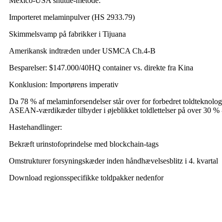
Mexico-USA shuttle-metode:
Importeret melaminpulver (HS 2933.79)
Skimmelsvamp på fabrikker i Tijuana
Amerikansk indtræden under USMCA Ch.4-B
Besparelser: $147.000/40HQ container vs. direkte fra Kina
Konklusion: Importørens imperativ
Da 78 % af melaminforsendelser står over for forbedret toldteknologi
ASEAN-værdikæder tilbyder i øjeblikket toldlettelser på over 30 % 
Hastehandlinger:
Bekræft urinstofoprindelse med blockchain-tags
Omstrukturer forsyningskæder inden håndhævelsesblitz i 4. kvartal
Download regionsspecifikke toldpakker nedenfor