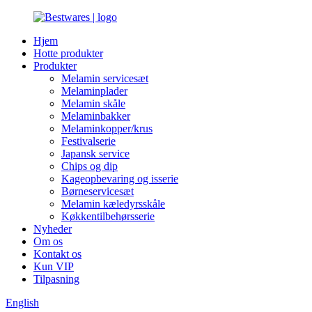
Hjem
Hotte produkter
Produkter
Melamin servicesæt
Melaminplader
Melamin skåle
Melaminbakker
Melaminkopper/krus
Festivalserie
Japansk service
Chips og dip
Kageopbevaring og isserie
Børneservicesæt
Melamin kæledyrsskåle
Køkkentilbehørsserie
Nyheder
Om os
Kontakt os
Kun VIP
Tilpasning
English