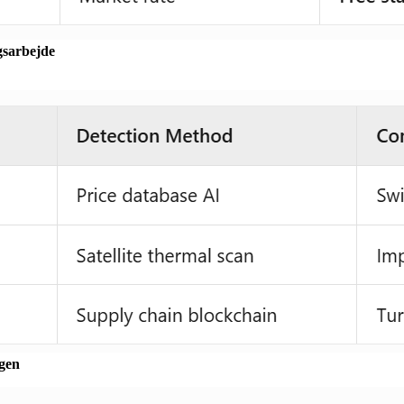
gsarbejde
gen