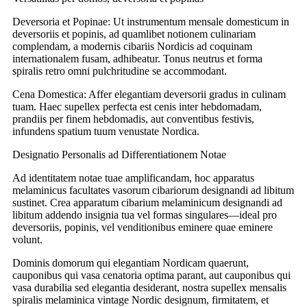
Deversoria et Popinae: Ut instrumentum mensale domesticum in
deversoriis et popinis, ad quamlibet notionem culinariam
complendam, a modernis cibariis Nordicis ad coquinam
internationalem fusam, adhibeatur. Tonus neutrus et forma
spiralis retro omni pulchritudine se accommodant.
Cena Domestica: Affer elegantiam deversorii gradus in culinam
tuam. Haec supellex perfecta est cenis inter hebdomadam,
prandiis per finem hebdomadis, aut conventibus festivis,
infundens spatium tuum venustate Nordica.
Designatio Personalis ad Differentiationem Notae
Ad identitatem notae tuae amplificandam, hoc apparatus
melaminicus facultates vasorum cibariorum designandi ad libitum
sustinet. Crea apparatum cibarium melaminicum designandi ad
libitum addendo insignia tua vel formas singulares—ideal pro
deversoriis, popinis, vel venditionibus eminere quae eminere
volunt.
Dominis domorum qui elegantiam Nordicam quaerunt,
cauponibus qui vasa cenatoria optima parant, aut cauponibus qui
vasa durabilia sed elegantia desiderant, nostra supellex mensalis
spiralis melaminica vintage Nordic designum, firmitatem, et