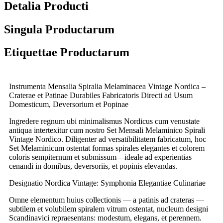
Detalia Producti
Singula Productarum
Etiquettae Productarum
Instrumenta Mensalia Spiralia Melaminacea Vintage Nordica –
Craterae et Patinae Durabiles Fabricatoris Directi ad Usum
Domesticum, Deversorium et Popinae
Ingredere regnum ubi minimalismus Nordicus cum venustate
antiqua intertexitur cum nostro Set Mensali Melaminico Spirali
Vintage Nordico. Diligenter ad versatibilitatem fabricatum, hoc
Set Melaminicum ostentat formas spirales elegantes et colorem
coloris sempiternum et submissum—ideale ad experientias
cenandi in domibus, deversoriis, et popinis elevandas.
Designatio Nordica Vintage: Symphonia Elegantiae Culinariae
Omne elementum huius collectionis — a patinis ad crateras —
subtilem et volubilem spiralem vitrum ostentat, nucleum designi
Scandinavici repraesentans: modestum, elegans, et perennem.