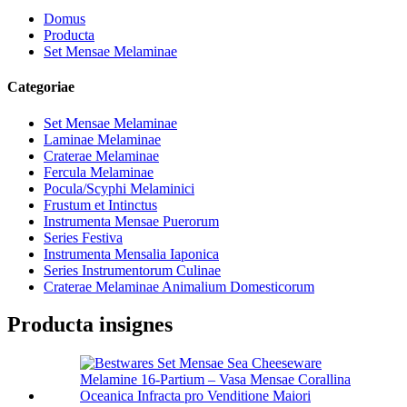
Domus
Producta
Set Mensae Melaminae
Categoriae
Set Mensae Melaminae
Laminae Melaminae
Craterae Melaminae
Fercula Melaminae
Pocula/Scyphi Melaminici
Frustum et Intinctus
Instrumenta Mensae Puerorum
Series Festiva
Instrumenta Mensalia Iaponica
Series Instrumentorum Culinae
Craterae Melaminae Animalium Domesticorum
Producta insignes