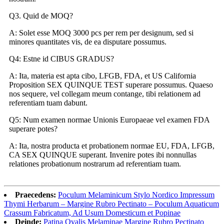
Q3. Quid de MOQ?
A: Solet esse MOQ 3000 pcs per rem per designum, sed si
minores quantitates vis, de ea disputare possumus.
Q4: Estne id CIBUS GRADUS?
A: Ita, materia est apta cibo, LFGB, FDA, et US California
Proposition SEX QUINQUE TEST superare possumus. Quaeso
nos sequere, vel collegam meum contange, tibi relationem ad
referentiam tuam dabunt.
Q5: Num examen normae Unionis Europaeae vel examen FDA
superare potes?
A: Ita, nostra producta et probationem normae EU, FDA, LFGB,
CA SEX QUINQUE superant. Invenire potes ibi nonnullas
relationes probationum nostrarum ad referentiam tuam.
Praecedens:
Poculum Melaminicum Stylo Nordico Impressum
Thymi Herbarum – Margine Rubro Pectinato – Poculum Aquaticum
Crassum Fabricatum, Ad Usum Domesticum et Popinae
Deinde:
Patina Ovalis Melaminae Margine Rubro Pectinato