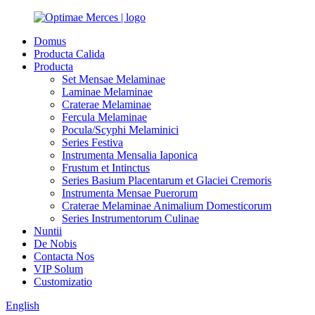
Domus
Producta Calida
Producta
Set Mensae Melaminae
Laminae Melaminae
Craterae Melaminae
Fercula Melaminae
Pocula/Scyphi Melaminici
Series Festiva
Instrumenta Mensalia Iaponica
Frustum et Intinctus
Series Basium Placentarum et Glaciei Cremoris
Instrumenta Mensae Puerorum
Craterae Melaminae Animalium Domesticorum
Series Instrumentorum Culinae
Nuntii
De Nobis
Contacta Nos
VIP Solum
Customizatio
English