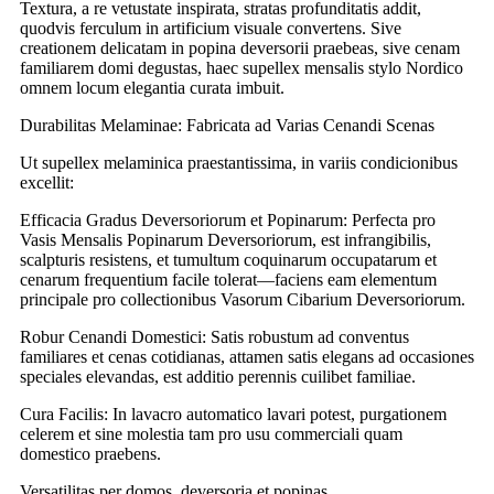
Textura, a re vetustate inspirata, stratas profunditatis addit,
quodvis ferculum in artificium visuale convertens. Sive
creationem delicatam in popina deversorii praebeas, sive cenam
familiarem domi degustas, haec supellex mensalis stylo Nordico
omnem locum elegantia curata imbuit.
Durabilitas Melaminae: Fabricata ad Varias Cenandi Scenas
Ut supellex melaminica praestantissima, in variis condicionibus
excellit:
Efficacia Gradus Deversoriorum et Popinarum: Perfecta pro
Vasis Mensalis Popinarum Deversoriorum, est infrangibilis,
scalpturis resistens, et tumultum coquinarum occupatarum et
cenarum frequentium facile tolerat—faciens eam elementum
principale pro collectionibus Vasorum Cibarium Deversoriorum.
Robur Cenandi Domestici: Satis robustum ad conventus
familiares et cenas cotidianas, attamen satis elegans ad occasiones
speciales elevandas, est additio perennis cuilibet familiae.
Cura Facilis: In lavacro automatico lavari potest, purgationem
celerem et sine molestia tam pro usu commerciali quam
domestico praebens.
Versatilitas per domos, deversoria et popinas