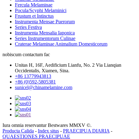
Fercula Melaminae
Pocula/Scyphi Melaminici
Frustum et Intinctus
Instrumenta Mensae Puerorum
Series Festiva
Instrumenta Mensalia Iaponica
Series Instrumentorum Culinae
Craterae Melaminae Animalium Domesticorum
nobiscum contactum fac
Unitas H, 16F, Aedificium Lianfu, No. 2 Via Lianqian
Occidentalis, Xiamen, Sina.
+86 13779943813
+86 (0)592-5805381
sunicel@chinamelamine.com
Iura omnia reservantur Bestwares MMXV ©.
Producta Calida
-
Index situs
-
PRAECIPUA DIARIA
-
QUAESTIONES PRAECIPUAE