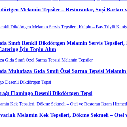
rtgen Melamin Tepsiler – Restoranlar, Suşi Barları ve
da Sınıfı Renkli Dikdörtgen Melamin Servis Tepsileri
e Catering İçin Toplu Alım
da Muhafaza Gıda Sınıfı Özel Sarma Tepsisi Melamin 
rağı Flamingo Desenli Dikdörtgen Tepsi
varlak Melamin Kek Tepsileri, Dökme Sekmeli – Otel v