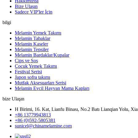
Hakkımızda
Bize Ulaşın
Sadece VIP'ler İçin
bilgi
Melamin Yemek Takımı
Melamin Tabaklar
Melamin Kaseler
Melamin Tepsiler
Melamin Bardaklar/Kupalar
Cips ve Sos
Çocuk Yemek Takımı
Festival Serisi
Japon sofra takımı
Mutfak Aksesuarları Serisi
Melamin Evcil Hayvan Mama Kapları
bize Ulaşın
H Birimi, 16. Kat, Lianfu Binası, No.2 Batı Lianqian Yolu, Xi
+86 13779943813
+86 (0)592-5805381
sunicel@chinamelamine.com