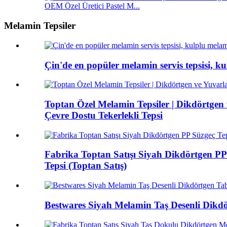
OEM Özel Üretici Pastel M...
Melamin Tepsiler
Çin'de en popüler melamin servis tepsisi, ku
Toptan Özel Melamin Tepsiler | Dikdörtgen v
Çevre Dostu Tekerlekli Tepsi
Fabrika Toptan Satışı Siyah Dikdörtgen PP 
Tepsi (Toptan Satış)
Bestwares Siyah Melamin Taş Desenli Dikdö