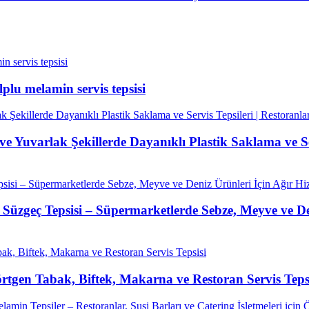
lplu melamin servis tepsisi
e Yuvarlak Şekillerde Dayanıklı Plastik Saklama ve Serv
Süzgeç Tepsisi – Süpermarketlerde Sebze, Meyve ve De
rtgen Tabak, Biftek, Makarna ve Restoran Servis Teps