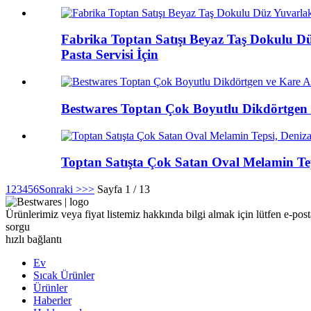
Fabrika Toptan Satışı Beyaz Taş Dokulu Dü
Pasta Servisi İçin
Bestwares Toptan Çok Boyutlu Dikdörtgen ve
Toptan Satışta Çok Satan Oval Melamin Tepsi
1
2
3
4
5
6
Sonraki >
>>
Sayfa 1 / 13
Ürünlerimiz veya fiyat listemiz hakkında bilgi almak için lütfen e-posta
sorgu
hızlı bağlantı
Ev
Sıcak Ürünler
Ürünler
Haberler