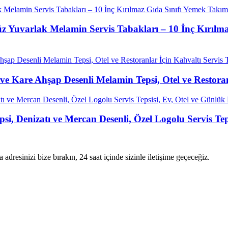
z Yuvarlak Melamin Servis Tabakları – 10 İnç Kırılma
 Kare Ahşap Desenli Melamin Tepsi, Otel ve Restoranla
, Denizatı ve Mercan Desenli, Özel Logolu Servis Teps
 adresinizi bize bırakın, 24 saat içinde sizinle iletişime geçeceğiz.