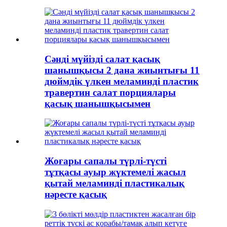
Сәнді мүйізді салат қасық
шанышқысы 2 дана жиынтығы 11
дюймдік үлкен меламинді пластик
травертин салат порциялары
қасық шанышқысымен
Жоғары сапалы түрлі-түсті
тұтқасы ауыр жүктемелі жасыл
қытай меламинді пластикалық
нәресте қасық