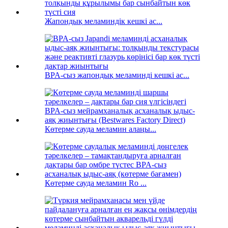
Жапондық меламиндік кешкі ас...
BPA-сыз жапондық меламинді кешкі ас...
Көтерме сауда меламин алаңы...
Көтерме сауда меламин Ro ...