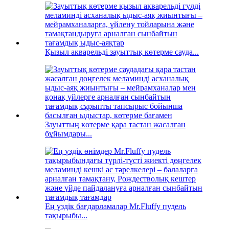
Қызыл акварельді зауыттық көтерме сауда...
Зауыттың көтерме қара тастан жасалған
бұйымдары...
Ең үздік бағдарламалар Mr.Fluffy пудель
тақырыбы...