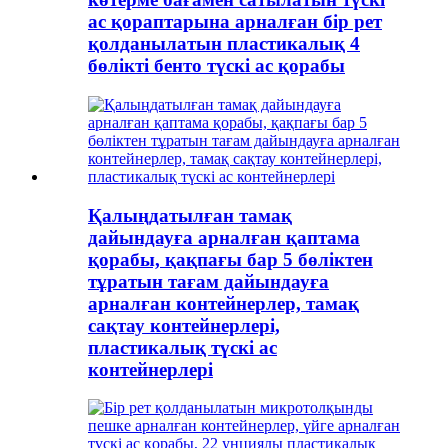
ас қораптарына арналған бір рет
қолданылатын пластикалық 4
бөлікті бенто түскі ас қорабы
Қалыңдатылған тамақ
дайындауға арналған қаптама
қорабы, қақпағы бар 5 бөліктен
тұратын тағам дайындауға
арналған контейнерлер, тамақ
сақтау контейнерлері,
пластикалық түскі ас
контейнерлері