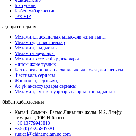
Біз туралы
Бізбен хабарласыңы
Тек VIP
ақпараттандыру
Меламинді асханалық ыдыс-аяқ жиынтығы
Меламинді пластиналар
Меламинді ыдыстар
Меламин науалары
Меламин кеселері/кружкалары
Чипсы және тұздық
Балаларға арналған асханалық ыдыс-аяқ жиынтығы
Фестиваль сериясы
Жапондық ыдыс-аяқ
Ас үй аксессуарлары сериясы
Меламинді үй жануарларына арналған ыдыстар
бізбен хабарласыңы
Қытай, Сямынь, Батыс Ляньцянь жолы, №2, Лянфу
ғимараты, 16F, H блогы.
+86 13779943813
+86 (0)592-5805381
sunicel@chinamelamine.com