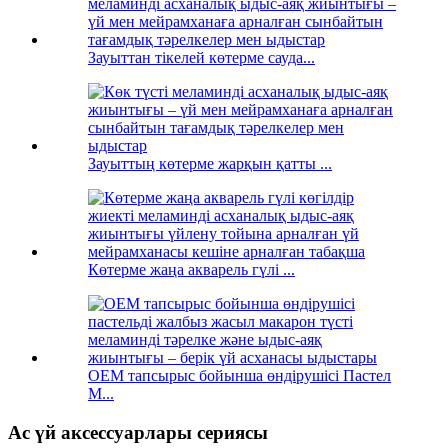
Зауыттан тікелей көтерме сауда...
Зауыттың көтерме жарқын қатты ...
Көтерме жаңа акварель гүлі ...
OEM тапсырыс бойынша өндірушісі Пастел
M...
Ас үй аксессуарлары сериясы