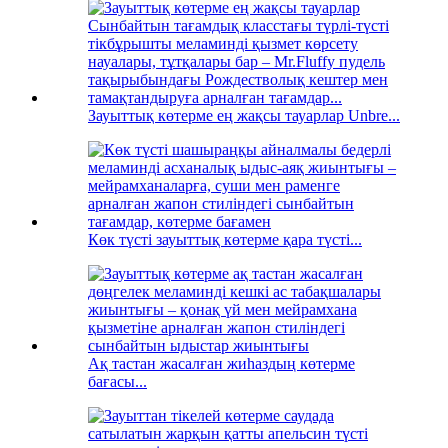
Зауыттық көтерме ең жақсы тауарлар Unbre...
Көк түсті зауыттық көтерме қара түсті...
Ақ тастан жасалған жиһаздың көтерме
бағасы...