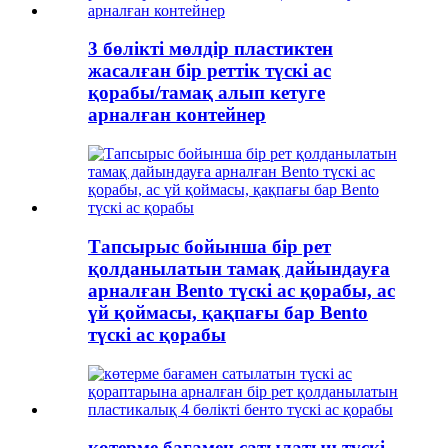
3 бөлікті мөлдір пластиктен
жасалған бір реттік түскі ас
қорабы/тамақ алып кетуге
арналған контейнер
Тапсырыс бойынша бір рет
қолданылатын тамақ дайындауға
арналған Bento түскі ас қорабы, ас
үй қоймасы, қақпағы бар Bento
түскі ас қорабы
көтерме бағамен сатылатын түскі