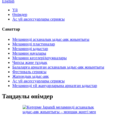
English
Үй
Өнімдер
Ас үй аксессуарлары сериясы
Санаттар
Меламинді асханалық ыдыс-аяқ жиынтығы
Меламинді пластиналар
Меламинді ыдыстар
Меламин науалары
Меламин кеселері/кружкалары
Чипсы және тұздық
Балаларға арналған асханалық ыдыс-аяқ жиынтығы
Фестиваль сериясы
Жапондық ыдыс-аяқ
Ас үй аксессуарлары сериясы
Меламинді үй жануарларына арналған ыдыстар
Таңдаулы өнімдер