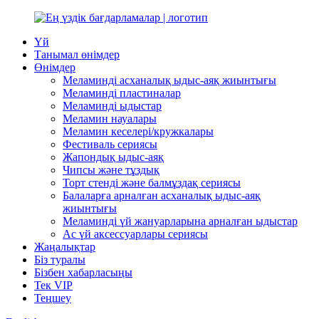
Үй
Танымал өнімдер
Өнімдер
Меламинді асханалық ыдыс-аяқ жиынтығы
Меламинді пластиналар
Меламинді ыдыстар
Меламин науалары
Меламин кеселері/кружкалары
Фестиваль сериясы
Жапондық ыдыс-аяқ
Чипсы және тұздық
Торт стенді және балмұздақ сериясы
Балаларға арналған асханалық ыдыс-аяқ
жиынтығы
Меламинді үй жануарларына арналған ыдыстар
Ас үй аксессуарлары сериясы
Жаңалықтар
Біз туралы
Бізбен хабарласыңы
Тек VIP
Теңшеу