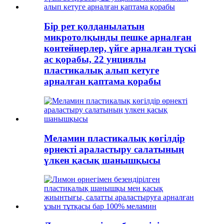
Бір рет қолданылатын
микротолқынды пешке арналған
контейнерлер, үйге арналған түскі
ас қорабы, 22 унциялы
пластикалық алып кетуге
арналған қаптама қорабы
Меламин пластикалық көгілдір
өрнекті араластыру салатының
үлкен қасық шанышқысы