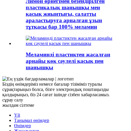
Лимон өрнегімен безендірілген
пластикалық шанышқы мен
қасық жиынтығы, салатты
араластыруға арналған ұзын
тұтқасы бар 100% меламин
Меламинді пластиктен жасалған
арнайы көк сәулелі қасық пен
шанышқы
Біздің өнімдеріміз немесе бағалар тізіміміз туралы
сұрақтарыңыз болса, бізге электрондық поштаңызды
қалдырыңыз, біз 24 сағат ішінде сізбен хабарласамыз.
сұрау салу
жылдам сілтеме
Үй
Танымал өнімдер
Өнімдер
Жаңалықтар