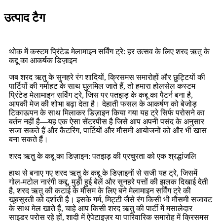
उत्पाद टैग
थोक में कस्टम प्रिंटेड मेलामाइन सर्विंग ट्रे: हर उत्सव के लिए शरद ऋतु के
कद्दू का आकर्षक डिज़ाइन
जब शरद ऋतु के सुनहरे रंग शादियों, क्रिसमस समारोहों और छुट्टियों की
पार्टियों की गर्माहट के साथ घुलमिल जाते हैं, तो हमारा होलसेल कस्टम
प्रिंटेड मेलामाइन सर्विंग ट्रे, जिस पर पतझड़ के कद्दू का पैटर्न बना है,
आपकी मेज की शोभा बढ़ा देता है। देहाती फसल के आकर्षण को बेजोड़
टिकाऊपन के साथ मिलाकर डिज़ाइन किया गया यह ट्रे सिर्फ परोसने का
बर्तन नहीं है—यह एक ऐसा सेंटरपीस है जिसे आप अपनी पसंद के अनुसार
सजा सकते हैं और कैटरिंग, पार्टियों और मौसमी आयोजनों को और भी खास
बना सकते हैं।
शरद ऋतु के कद्दू का डिज़ाइन: पतझड़ की प्रचुरता को एक श्रद्धांजलि
हाथ से बनाए गए शरद ऋतु के कद्दू के डिज़ाइनों से सजी यह ट्रे, जिसमें
गोल-मटोल नारंगी कद्दू, मुड़ी हुई बेलें और सुनहरे पत्तों की झलक दिखाई देती
है, शरद ऋतु की कटाई के मौसम के लिए बने मेलामाइन सर्विंग ट्रे की
खूबसूरती को दर्शाती है। इसके गर्म, मिट्टी जैसे रंग किसी भी मौसमी सजावट
के साथ मेल खाते हैं, चाहे आप किसी शरद ऋतु की पार्टी में मसालेदार
साइडर परोस रहे हों, शादी में ऐपेटाइज़र या पारिवारिक समारोह में क्रिसमस