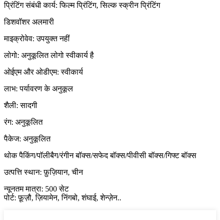
प्रिंटिंग संबंधी कार्य: फिल्म प्रिंटिंग, सिल्क स्क्रीन प्रिंटिंग
डिशवॉशर अलमारी
माइक्रोवेव: उपयुक्त नहीं
लोगो: अनुकूलित लोगो स्वीकार्य है
ओईएम और ओडीएम: स्वीकार्य
लाभ: पर्यावरण के अनुकूल
शैली: सादगी
रंग: अनुकूलित
पैकेज: अनुकूलित
थोक पैकिंग/पॉलीबैग/रंगीन बॉक्स/सफेद बॉक्स/पीवीसी बॉक्स/गिफ्ट बॉक्स
उत्पत्ति स्थान: फ़ुज़ियान, चीन
न्यूनतम मात्रा: 500 सेट
पोर्ट: फ़ूज़ौ, ज़ियामेन, निंगबो, शंघाई, शेन्ज़ेन..