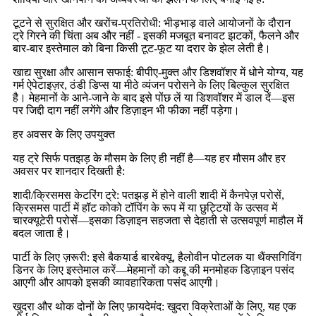
टूटने से सुरक्षित और खरोंच-प्रतिरोधी: भीड़भाड़ वाले आयोजनों के दौरान
ट्रे गिरने की चिंता अब और नहीं - इसकी मजबूत बनावट झटकों, फैलने और
बार-बार इस्तेमाल को बिना किसी टूट-फूट या दरार के झेल लेती है।
खाद्य सुरक्षा और आसान सफाई: बीपीए-मुक्त और डिशवॉशर में धोने योग्य, यह
गर्म ऐपेटाइज़र, ठंडी डिप्स या मीठे व्यंजन परोसने के लिए बिल्कुल सुरक्षित
है। मेहमानों के आने-जाने के बाद इसे पोंछ लें या डिशवॉशर में डाल दें—इस
पर जिद्दी दाग ​​नहीं लगेंगे और डिज़ाइन भी फीका नहीं पड़ेगा।
हर अवसर के लिए उपयुक्त
यह ट्रे सिर्फ पतझड़ के मौसम के लिए ही नहीं है—यह हर मौसम और हर
अवसर पर शानदार दिखती है:
शादी/क्रिसमस केटरिंग ट्रे: पतझड़ में होने वाली शादी में कैनपेज़ परोसें,
क्रिसमस पार्टी में हॉट कोको टॉपिंग के रूप में या छुट्टियों के उत्सव में
चारक्यूटेरी परोसें—इसका डिज़ाइन सहजता से देहाती से उत्सवपूर्ण माहौल में
बदल जाता है।
पार्टी के लिए ज़रूरी: इसे बैकयार्ड बारबेक्यू, हैलोवीन पोटलक या थैंक्सगिविंग
डिनर के लिए इस्तेमाल करें—मेहमानों को कद्दू की मनमोहक डिज़ाइन पसंद
आएगी और आपको इसकी व्यावहारिकता पसंद आएगी।
खुदरा और थोक दोनों के लिए फ़ायदेमंद: खुदरा विक्रेताओं के लिए, यह एक